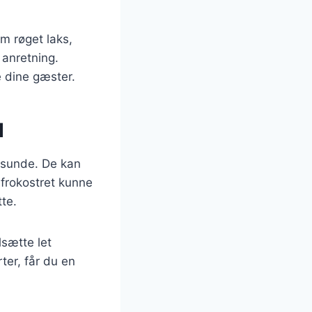
m røget laks,
 anretning.
e dine gæster.
d
g sunde. De kan
 frokostret kunne
te.
lsætte let
er, får du en