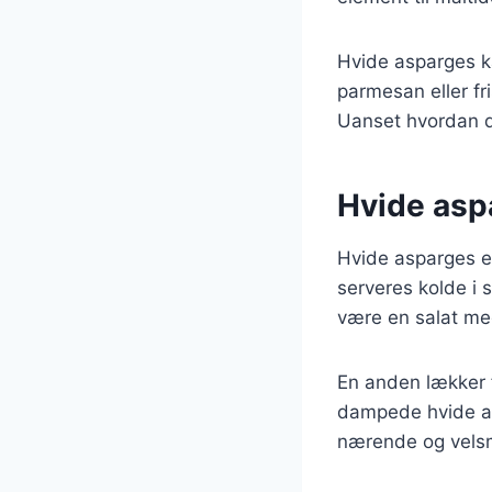
Hvide asparges k
parmesan eller f
Uanset hvordan d
Hvide aspa
Hvide asparges er
serveres kolde i 
være en salat med
En anden lækker f
dampede hvide as
nærende og velsma