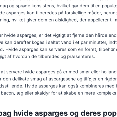
mag og sprøde konsistens, hvilket gør dem til en populæ
de asparges kan tilberedes på forskellige måder, herun
ng, hvilket giver dem en alsidighed, der appellerer ti
r hvide asparges, er det vigtigt at fjerne den hårde en
e kan derefter koges i saltet vand i et par minutter, indt
d. Hvide asparges kan serveres som en forret, tilbehør
igt af hvordan de tilberedes og præsenteres.
at servere hvide asparges på er med smør eller holland
den delikate smag af aspargesene og tilføjer en rigdom
edsstillende. Hvide asparges kan også kombineres med f
bacon, æg eller skaldyr for at skabe en mere kompleks 
bag hvide asparges og deres popu