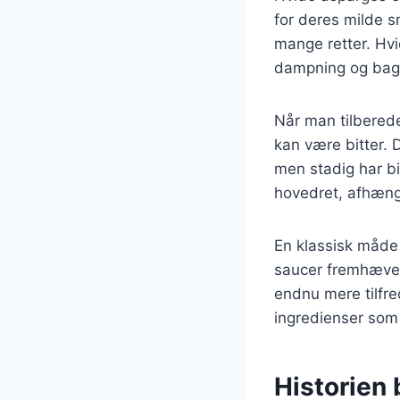
for deres milde s
mange retter. Hvi
dampning og bagni
Når man tilberede
kan være bitter. D
men stadig har bi
hovedret, afhæng
En klassisk måde 
saucer fremhæver 
endnu mere tilfr
ingredienser som 
Historien 