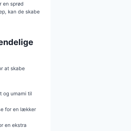
r en sprød
nep, kan de skabe
Uendelige
or at skabe
lt og umami til
e for en lækker
or en ekstra