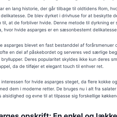
r en lang historie, der går tilbage til oldtidens Rom, hv
delikatesse. De blev dyrket i drivhuse for at beskytte 
 til, at de forbliver hvide. Denne metode til dyrkning er
pa, hvor hvide asparges er en sæsonbestemt delikatesse
e asparges blevet en fast bestanddel af forårsmenuer o
r ofte en del af påskebordet og serveres ved særlige b
 bryllupper. Deres popularitet skyldes ikke kun deres 
pel, da de tilføjer et elegant touch til enhver ret.
r interessen for hvide asparges steget, da flere kokke 
ed dem i moderne retter. De bruges nu i alt fra salater t
s alsidighed og evne til at tilpasse sig forskellige køkken
rges opskrift: En enkel og lækk