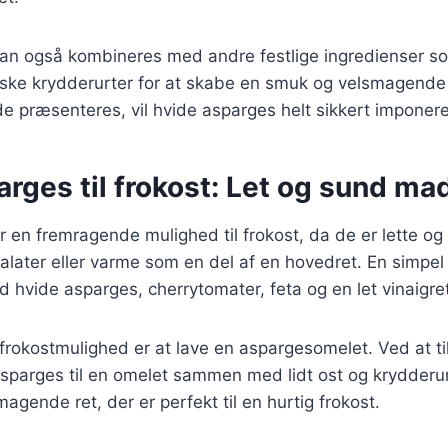
an også kombineres med andre festlige ingredienser so
riske krydderurter for at skabe en smuk og velsmagende
e præsenteres, vil hvide asparges helt sikkert imponer
rges til frokost: Let og sund ma
 en fremragende mulighed til frokost, da de er lette o
salater eller varme som en del af en hovedret. En simpel
 hvide asparges, cherrytomater, feta og en let vinaigret
rokostmulighed er at lave en aspargesomelet. Ved at ti
parges til en omelet sammen med lidt ost og krydderurt
gende ret, der er perfekt til en hurtig frokost.