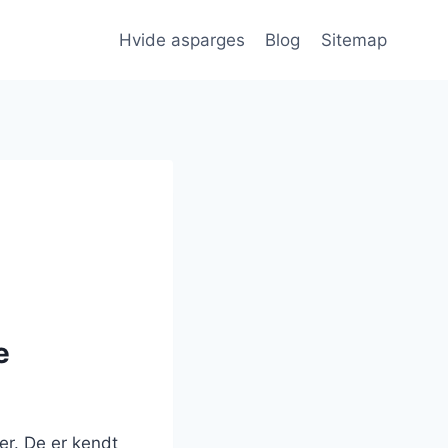
Hvide asparges
Blog
Sitemap
e
er. De er kendt