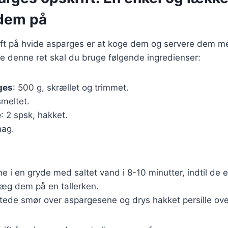
 dem på
rift på hvide asparges er at koge dem og servere dem 
lave denne ret skal du bruge følgende ingredienser:
ges
: 500 g, skrællet og trimmet.
smeltet.
e
: 2 spsk, hakket.
mag.
e i en gryde med saltet vand i 8-10 minutter, indtil de 
æg dem på en tallerken.
ede smør over aspargesene og drys hakket persille over