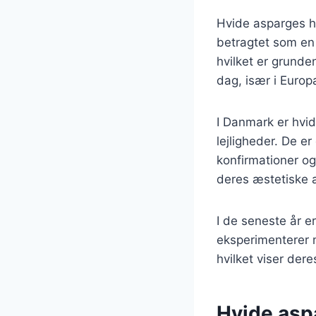
Hvide asparges ha
betragtet som en 
hvilket er grunden
dag, især i Euro
I Danmark er hvid
lejligheder. De e
konfirmationer og
deres æstetiske ap
I de seneste år e
eksperimenterer m
hvilket viser dere
Hvide aspa