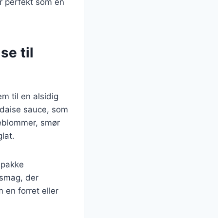
r perfekt som en
se til
 til en alsidig
ndaise sauce, som
ggeblommer, smør
lat.
 pakke
 smag, der
en forret eller