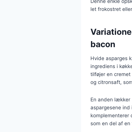
Denne enkle opsk
let frokostret ell
Variatione
bacon
Hvide asparges ka
ingrediens i køkk
tilføjer en creme
og citronsaft, so
En anden lækker 
aspargesene ind 
komplementerer d
som en del af en