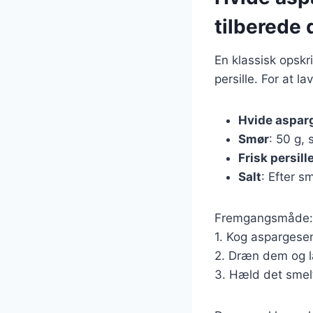
tilberede
En klassisk opsk
persille. For at 
Hvide aspar
Smør
: 50 g, 
Frisk persill
Salt
: Efter s
Fremgangsmåde:
1. Kog aspargesen
2. Dræn dem og l
3. Hæld det smelt