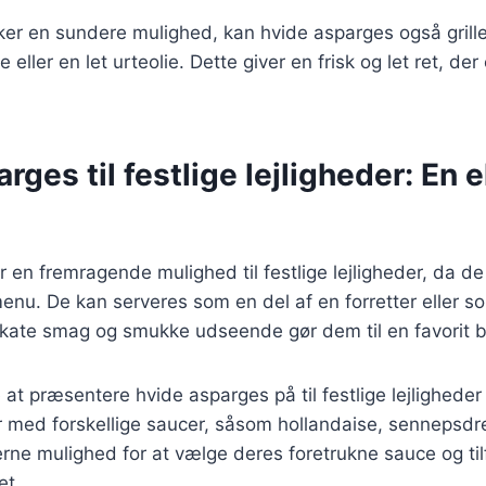
ker en sundere mulighed, kan hvide asparges også grill
eller en let urteolie. Dette giver en frisk og let ret, der 
rges til festlige lejligheder: En 
en fremragende mulighed til festlige lejligheder, da de t
menu. De kan serveres som en del af en forretter eller s
likate smag og smukke udseende gør dem til en favorit 
t præsentere hvide asparges på til festlige lejligheder 
r med forskellige saucer, såsom hollandaise, sennepsdr
rne mulighed for at vælge deres foretrukne sauce og tilf
et.