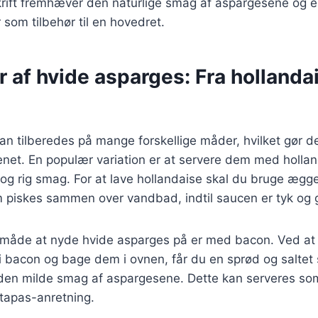
rift fremhæver den naturlige smag af aspargesene og e
er som tilbehør til en hovedret.
r af hvide asparges: Fra hollandai
n tilberedes på mange forskellige måder, hvilket gør dem
enet. En populær variation er at servere dem med holla
t og rig smag. For at lave hollandaise skal du bruge æ
m piskes sammen over vandbad, indtil saucen er tyk og g
måde at nyde hvide asparges på er med bacon. Ved at
i bacon og bage dem i ovnen, får du en sprød og saltet
en milde smag af aspargesene. Dette kan serveres som 
 tapas-anretning.