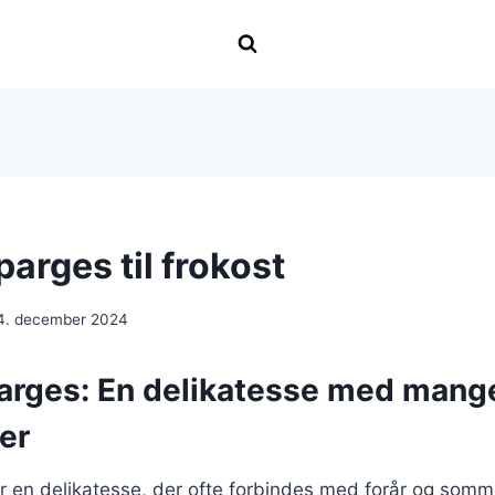
arges til frokost
4. december 2024
arges: En delikatesse med mang
er
r en delikatesse, der ofte forbindes med forår og somm