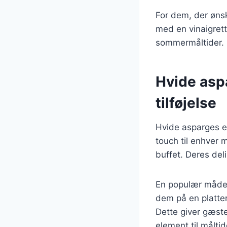
For dem, der øns
med en vinaigrette 
sommermåltider.
Hvide aspa
tilføjelse
Hvide asparges er 
touch til enhver 
buffet. Deres de
En populær måde a
dem på en platte
Dette giver gæste
element til måltid