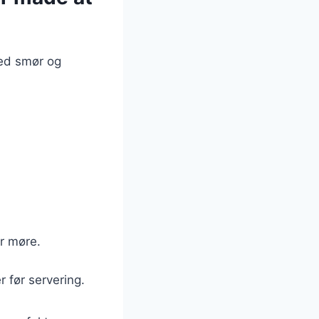
med smør og
er møre.
 før servering.