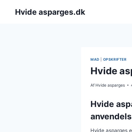
Fortsæt
Hvide asparges.dk
til
indhold
MAD
|
OPSKRIFTER
Hvide asp
Af
Hvide asparges
Hvide asp
anvendels
Hvide asparges e