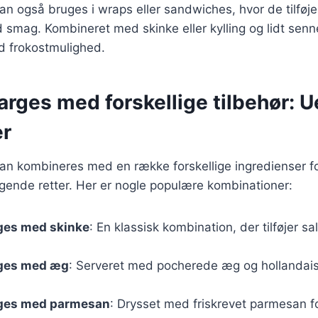
n også bruges i wraps eller sandwiches, hvor de tilføje
d smag. Kombineret med skinke eller kylling og lidt sen
d frokostmulighed.
rges med forskellige tilbehør: 
er
an kombineres med en række forskellige ingredienser f
gende retter. Her er nogle populære kombinationer:
ges med skinke
: En klassisk kombination, der tilføjer sa
ges med æg
: Serveret med pocherede æg og hollandais
ges med parmesan
: Drysset med friskrevet parmesan f