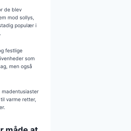
or de blev
dem mod sollys,
 stadig populær i
.
g festlige
egivenheder som
smag, men også
og madentusiaster
il varme retter,
er.
er måde at