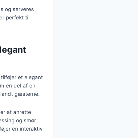
es og serveres
er perfekt til
elegant
ilføjer et elegant
om en del af en
blandt gæsterne.
er at anrette
essing og smør.
øjer en interaktiv