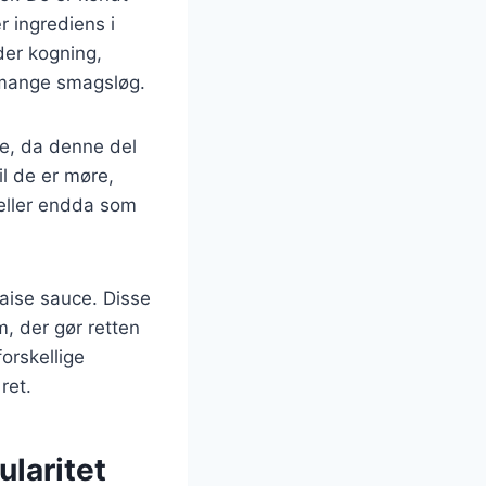
r ingrediens i
der kogning,
l mange smagsløg.
de, da denne del
il de er møre,
 eller endda som
aise sauce. Disse
, der gør retten
orskellige
ret.
laritet