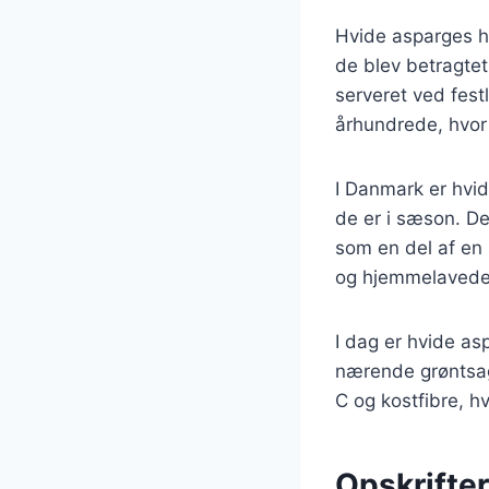
Hvide asparges ha
de blev betragtet
serveret ved fest
århundrede, hvor 
I Danmark er hvide
de er i sæson. De
som en del af en s
og hjemmelavede 
I dag er hvide as
nærende grøntsag, 
C og kostfibre, hv
Opskrifter