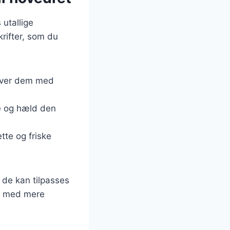
utallige
rifter, som du
erver dem med
ce og hæld den
tte og friske
 de kan tilpasses
er med mere