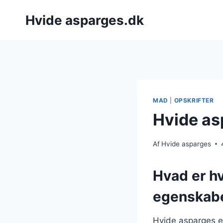
Fortsæt
Hvide asparges.dk
til
indhold
MAD
|
OPSKRIFTER
Hvide as
Af
Hvide asparges
Hvad er h
egenskab
Hvide asparges er