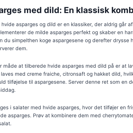
arges med dild: En klassisk komb
hvide asparges og dild er en klassiker, der aldrig går a
lementerer de milde asparges perfekt og skaber en harm
an du simpelthen koge aspargesene og derefter drysse h
rverer dem.
 måde at tilberede hvide asparges med dild på er at la
aves med creme fraiche, citronsaft og hakket dild, hvil
d tilføjelse til aspargesene. Server denne ret som en de
middag.
ges i salater med hvide asparges, hvor det tilføjer en fr
øde asparges. Prøv at kombinere dem med cherrytomater
alat.