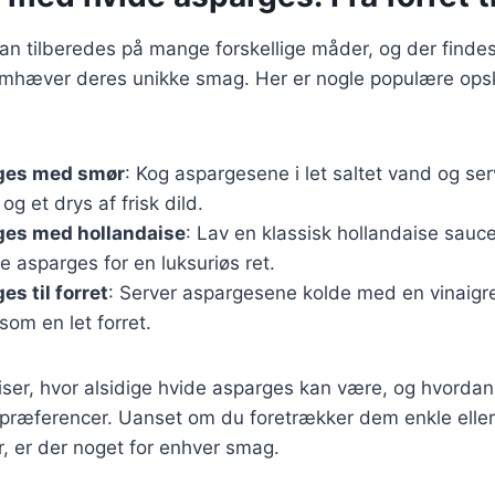
n tilberedes på mange forskellige måder, og der findes 
remhæver deres unikke smag. Her er nogle populære opsk
ges med smør
: Kog aspargesene i let saltet vand og s
og et drys af frisk dild.
ges med hollandaise
: Lav en klassisk hollandaise sau
 asparges for en luksuriøs ret.
s til forret
: Server aspargesene kolde med en vinaigre
som en let forret.
viser, hvor alsidige hvide asparges kan være, og hvordan
spræferencer. Uanset om du foretrækker dem enkle ell
, er der noget for enhver smag.