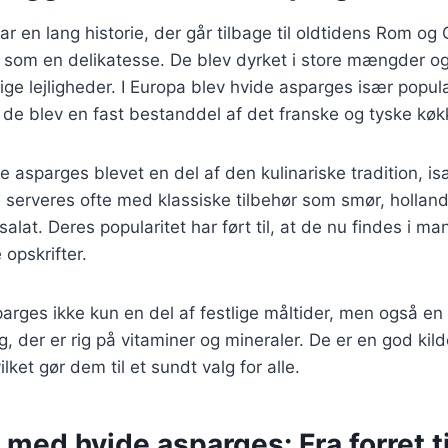
r en lang historie, der går tilbage til oldtidens Rom o
 som en delikatesse. De blev dyrket i store mængder og
lige lejligheder. I Europa blev hvide asparges især popul
de blev en fast bestanddel af det franske og tyske køk
 asparges blevet en del af den kulinariske tradition, isæ
 serveres ofte med klassiske tilbehør som smør, holland
alat. Deres popularitet har ført til, at de nu findes i m
opskrifter.
parges ikke kun en del af festlige måltider, men også e
der er rig på vitaminer og mineraler. De er en god kilde 
ilket gør dem til et sundt valg for alle.
 med hvide asparges: Fra forret t