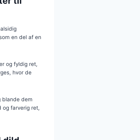
er til
alsidig
 som en del af en
 og fyldig ret,
rges, hvor de
og blande dem
og farverig ret,