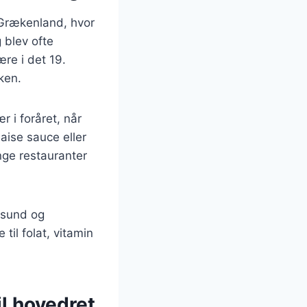
g Grækenland, hvor
 blev ofte
ære i det 19.
ken.
r i foråret, når
aise sauce eller
ange restauranter
n sund og
til folat, vitamin
il hovedret