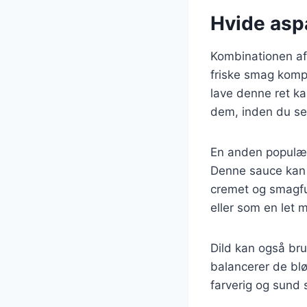
Hvide asp
Kombinationen af 
friske smag komp
lave denne ret k
dem, inden du se
En anden populær
Denne sauce kan l
cremet og smagful
eller som en let 
Dild kan også bru
balancerer de bl
farverig og sund s