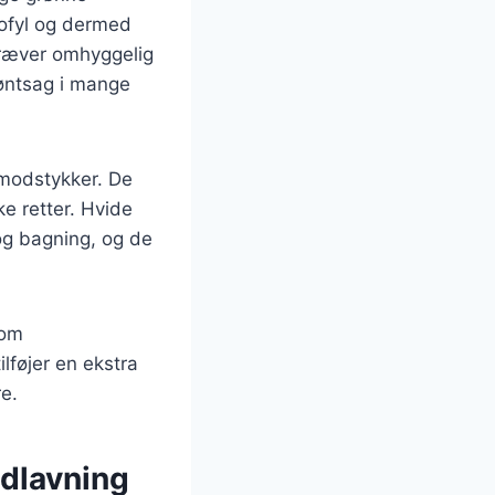
rofyl og dermed
kræver omhyggelig
røntsag i mange
 modstykker. De
ke retter. Hvide
g bagning, og de
som
lføjer en ekstra
re.
adlavning