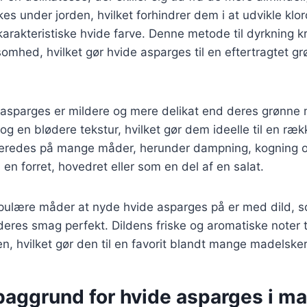
es under jorden, hvilket forhindrer dem i at udvikle klo
arakteristiske hvide farve. Denne metode til dyrkning 
mhed, hvilket gør hvide asparges til en eftertragtet g
asparges er mildere og mere delikat end deres grønne
og en blødere tekstur, hvilket gør dem ideelle til en ræk
beredes på mange måder, herunder dampning, kogning o
en forret, hovedret eller som en del af en salat.
pulære måder at nyde hvide asparges på er med dild, 
res smag perfekt. Dildens friske og aromatiske noter ti
ten, hvilket gør den til en favorit blandt mange madelske
 baggrund for hvide asparges i m