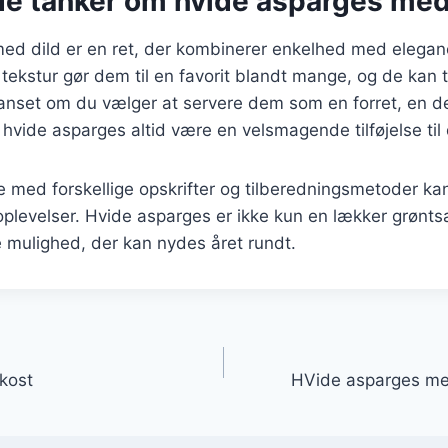
de tanker om hvide asparges med
ed dild er en ret, der kombinerer enkelhed med elegan
tekstur gør dem til en favorit blandt mange, og de kan 
anset om du vælger at servere dem som en forret, en de
vil hvide asparges altid være en velsmagende tilføjelse til 
 med forskellige opskrifter og tilberedningsmetoder ka
plevelser. Hvide asparges er ikke kun en lækker grønt
mulighed, der kan nydes året rundt.
gation
okost
HVide asparges me