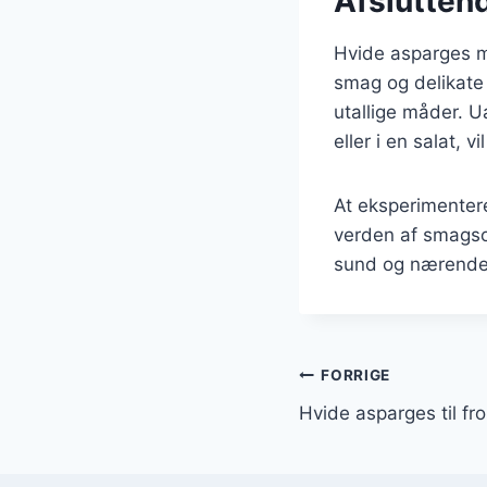
Afslutten
Hvide asparges m
smag og delikate 
utallige måder. U
eller i en salat, 
At eksperimentere
verden af smagso
sund og nærende 
Indlægsnavi
FORRIGE
Hvide asparges til fr