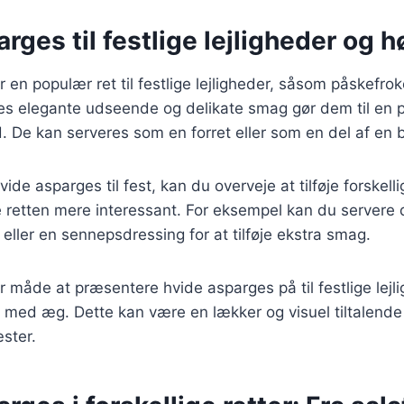
rges til festlige lejligheder og h
 en populær ret til festlige lejligheder, såsom påskefro
res elegante udseende og delikate smag gør dem til en perf
d. De kan serveres som en forret eller som en del af en b
ide asparges til fest, kan du overveje at tilføje forskell
e retten mere interessant. For eksempel kan du servere
ller en sennepsdressing for at tilføje ekstra smag.
måde at præsentere hvide asparges på til festlige lejli
ed æg. Dette kan være en lækker og visuel tiltalende r
ster.