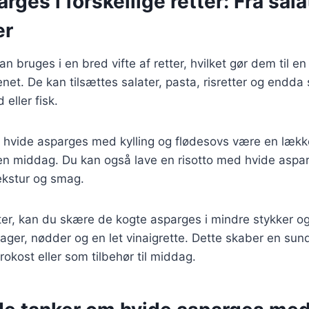
ges i forskellige retter: Fra salat
er
 bruges i en bred vifte af retter, hvilket gør dem til en 
enet. De kan tilsættes salater, pasta, risretter og endda
eller fisk.
hvide asparges med kylling og flødesovs være en lækker
l en middag. Du kan også lave en risotto med hvide aspa
 tekstur og smag.
ater, kan du skære de kogte asparges i mindre stykker 
ager, nødder og en let vinaigrette. Dette skaber en sund 
 frokost eller som tilbehør til middag.