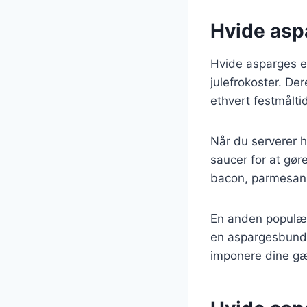
Hvide aspa
Hvide asparges er
julefrokoster. De
ethvert festmålti
Når du serverer hv
saucer for at gør
bacon, parmesan e
En anden populær 
en aspargesbund m
imponere dine gæ