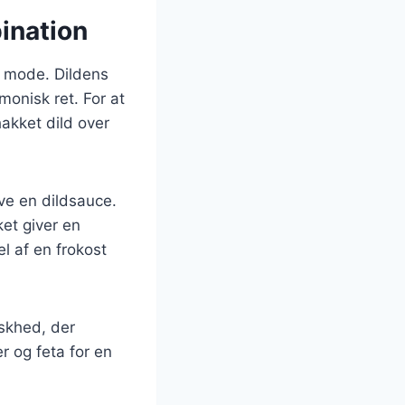
ination
f mode. Dildens
onisk ret. For at
akket dild over
ve en dildsauce.
ket giver en
l af en frokost
iskhed, der
 og feta for en