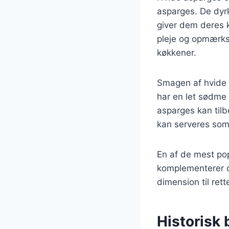
asparges. De dyrk
giver dem deres k
pleje og opmærkso
køkkener.
Smagen af hvide 
har en let sødme 
asparges kan til
kan serveres som 
En af de mest po
komplementerer de
dimension til ret
Historisk