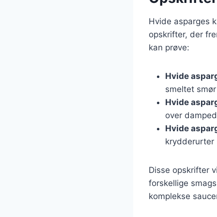
Hvide asparges ka
opskrifter, der f
kan prøve:
Hvide aspar
smeltet smør 
Hvide aspar
over dampede
Hvide asparge
krydderurter 
Disse opskrifter 
forskellige smag
komplekse saucer