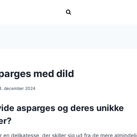
parges med dild
4. december 2024
vide asparges og deres unikke
er?
 en delikatesse, der skiller sig ud fra de mere almindel