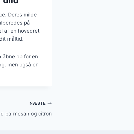
 dild
ce. Deres milde
tilberedes på
l af en hovedret
dit måltid.
n åbne op for en
sag, men også en
NÆSTE
d parmesan og citron