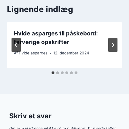
Lignende indlæg
Hvide asparges til påskebord:
farverige opskrifter
Af
Hvide asparges
12. december 2024
Skriv et svar
Din e-mailadresse vil ikke blive publiceret.
Krævede felter