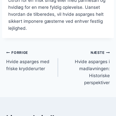
citron for en frisk smag eller med parmesan og
hvidløg for en mere fyldig oplevelse. Uanset
hvordan de tilberedes, vil hvide asparges helt
sikkert imponere gæsterne ved enhver festlig
lejlighed.
Indlægsnavigation
FORRIGE
NÆSTE
Hvide asparges med
Hvide asparges i
friske krydderurter
madlavningen:
Historiske
perspektiver