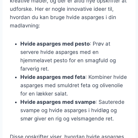
kreative måder, og der er altid nye opskrifter at
udforske. Her er nogle innovative ideer til,
hvordan du kan bruge hvide asparges i din
madlavning:
Hvide asparges med pesto
: Prøv at
servere hvide asparges med en
hjemmelavet pesto for en smagfuld og
farverig ret.
Hvide asparges med feta
: Kombiner hvide
asparges med smuldret feta og olivenolie
for en lækker salat.
Hvide asparges med svampe
: Sauterede
svampe og hvide asparges i hvidløg og
smør giver en rig og velsmagende ret.
Disse opskrifter viser, hvordan hvide asparges