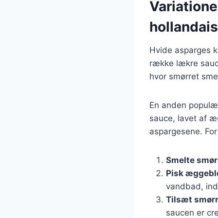
Variatione
hollandai
Hvide asparges k
række lækre sauc
hvor smørret sme
En anden populær
sauce, lavet af æ
aspargesene. For 
Smelte smør
Pisk æggeb
vandbad, indti
Tilsæt smør
saucen er cr