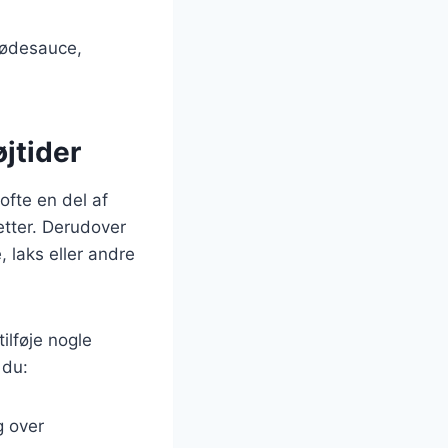
lødesauce,
øjtider
 ofte en del af
etter. Derudover
, laks eller andre
tilføje nogle
 du:
g over