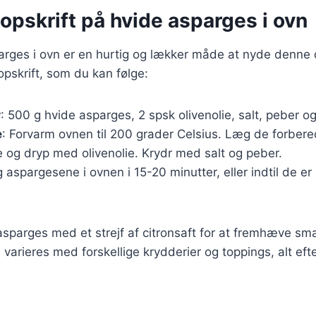
opskrift på hvide asparges i ovn
arges i ovn er en hurtig og lækker måde at nyde denne 
opskrift, som du kan følge:
r
: 500 g hvide asparges, 2 spsk olivenolie, salt, peber og
e
: Forvarm ovnen til 200 grader Celsius. Læg de forber
 og dryp med olivenolie. Krydr med salt og peber.
g aspargesene i ovnen i 15-20 minutter, eller indtil de er
asparges med et strejf af citronsaft for at fremhæve s
n varieres med forskellige krydderier og toppings, alt ef