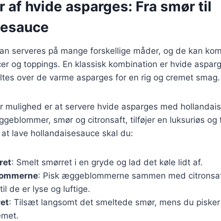
r af hvide asparges: Fra smør til
sesauce
an serveres på mange forskellige måder, og de kan ko
er og toppings. En klassisk kombination er hvide aspa
ltes over de varme asparges for en rig og cremet smag.
 mulighed er at servere hvide asparges med hollandai
ggeblommer, smør og citronsaft, tilføjer en luksuriøs og f
at lave hollandaisesauce skal du:
ret
: Smelt smørret i en gryde og lad det køle lidt af.
lommerne
: Pisk æggeblommerne sammen med citronsaft
l de er lyse og luftige.
ret
: Tilsæt langsomt det smeltede smør, mens du pisker 
emet.