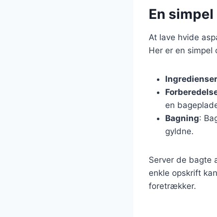
En simpel 
At lave hvide asp
Her er en simpel 
Ingrediense
Forberedels
en bageplade
Bagning
: Ba
gyldne.
Server de bagte 
enkle opskrift ka
foretrækker.