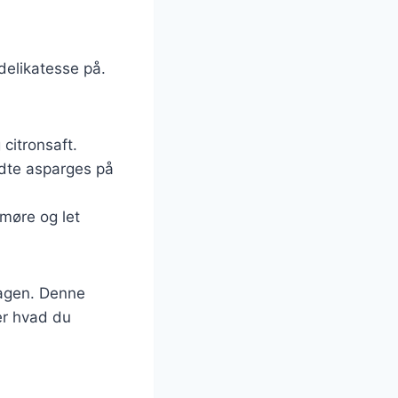
delikatesse på.
 citronsaft.
edte asparges på
 møre og let
magen. Denne
ter hvad du