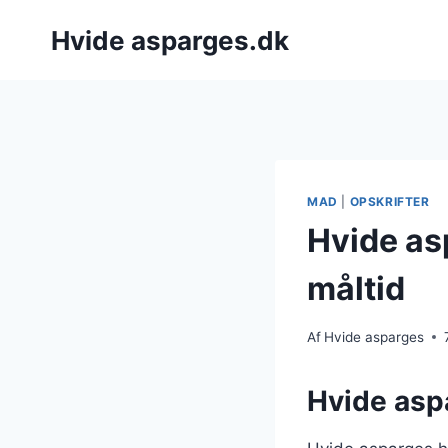
Fortsæt
Hvide asparges.dk
til
indhold
MAD
|
OPSKRIFTER
Hvide as
måltid
Af
Hvide asparges
Hvide aspa