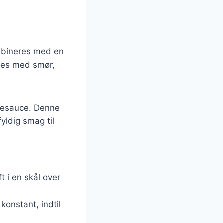
mbineres med en
rges med smør,
sesauce. Denne
yldig smag til
 i en skål over
konstant, indtil