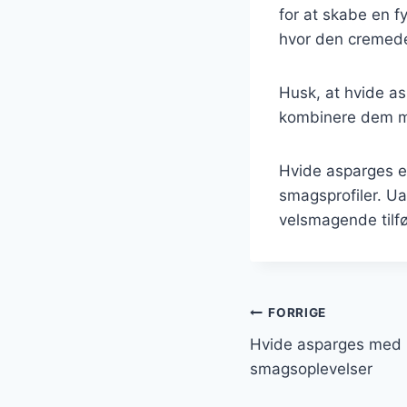
for at skabe en f
hvor den cremede
Husk, at hvide asp
kombinere dem med
Hvide asparges er
smagsprofiler. Ua
velsmagende tilføj
Indlægsnavi
FORRIGE
Hvide asparges med k
smagsoplevelser