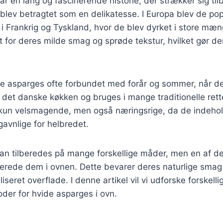
r en lang og fascinerende historie, der strækker sig tilb
blev betragtet som en delikatesse. I Europa blev de pop
i Frankrig og Tyskland, hvor de blev dyrket i store mæ
 for deres milde smag og sprøde tekstur, hvilket gør dem 
de asparges ofte forbundet med forår og sommer, når de
af det danske køkken og bruges i mange traditionelle rett
 kun velsmagende, men også næringsrige, da de indehol
gavnlige for helbredet.
an tilberedes på mange forskellige måder, men en af d
lberede dem i ovnen. Dette bevarer deres naturlige sma
lliseret overflade. I denne artikel vil vi udforske forskelli
der for hvide asparges i ovn.