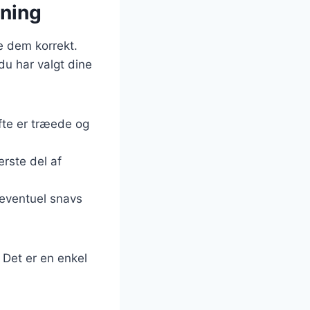
gning
de dem korrekt.
du har valgt dine
fte er træede og
erste del af
 eventuel snavs
 Det er en enkel