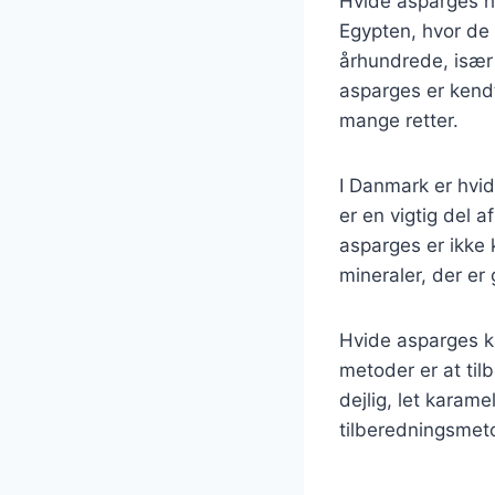
Hvide asparges ha
Egypten, hvor de 
århundrede, især 
asparges er kendt
mange retter.
I Danmark er hvi
er en vigtig del 
asparges er ikke
mineraler, der er 
Hvide asparges k
metoder er at ti
dejlig, let karame
tilberedningsmeto