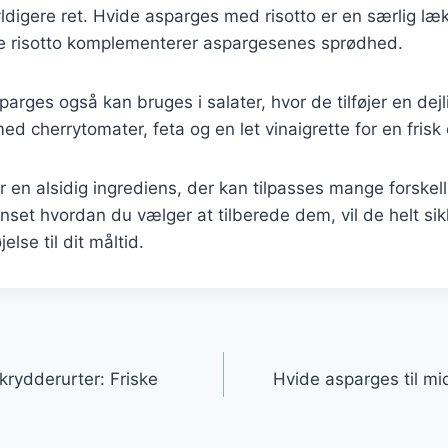
yldigere ret. Hvide asparges med risotto er en særlig læ
 risotto komplementerer aspargesenes sprødhed.
arges også kan bruges i salater, hvor de tilføjer en dejl
 cherrytomater, feta og en let vinaigrette for en frisk 
 en alsidig ingrediens, der kan tilpasses mange forskell
nset hvordan du vælger at tilberede dem, vil de helt si
else til dit måltid.
gation
rydderurter: Friske
Hvide asparges til m