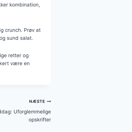
kker kombination,
ig crunch. Prøv at
og sund salat.
ige retter og
kkert være en
NÆSTE
iddag: Uforglemmelige
opskrifter