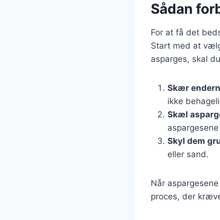
Sådan for
For at få det bed
Start med at vælg
asparges, skal du
Skær endern
ikke behageli
Skæl aspar
aspargesene f
Skyl dem gr
eller sand.
Når aspargesene 
proces, der kræve