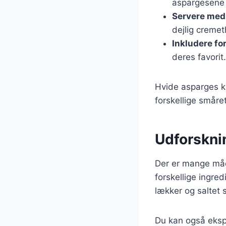
aspargesene 
Servere me
dejlig cremeth
Inkludere fo
deres favorit.
Hvide asparges 
forskellige småret
Udforskni
Der er mange måd
forskellige ingr
lækker og saltet 
Du kan også ekspe