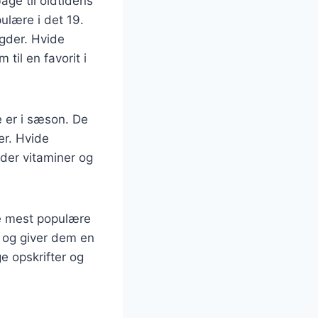
age til oldtidens
ulære i det 19.
ngder. Hvide
til en favorit i
 er i sæson. De
er. Hvide
der vitaminer og
e mest populære
g og giver dem en
ge opskrifter og