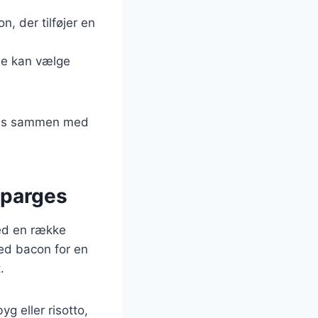
, der tilføjer en
rne kan vælge
eres sammen med
sparges
ed en række
ed bacon for en
.
g eller risotto,