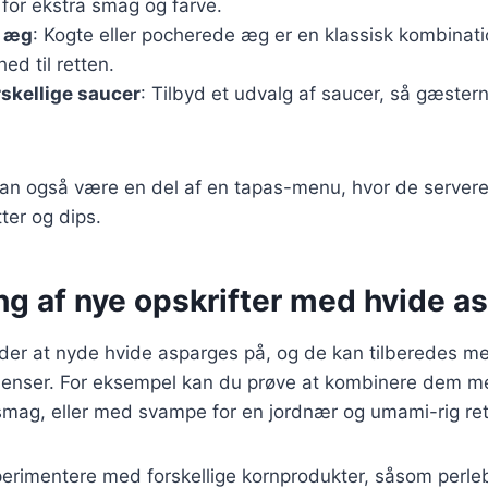
for ekstra smag og farve.
d æg
: Kogte eller pocherede æg er en klassisk kombination
ed til retten.
rskellige saucer
: Tilbyd et udvalg af saucer, så gæste
kan også være en del af en tapas-menu, hvor de serv
ter og dips.
ng af nye opskrifter med hvide a
er at nyde hvide asparges på, og de kan tilberedes m
edienser. For eksempel kan du prøve at kombinere dem m
smag, eller med svampe for en jordnær og umami-rig ret
rimentere med forskellige kornprodukter, såsom perleby