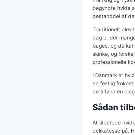
Frankrig og Tyskl
begyndte hvide as
bestanddel af de
Traditionelt blev
dag er der mange 
bages, og de kan
skinke, og forske
professionelle k
I Danmark er hvid
en festlig frokost
de tilføjer en eleg
Sådan til
At tilberede hvi
delikatesse på. H