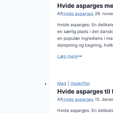
Hvide asparges me
Af
Hvide asparges
28. nov
Hvide asparges: En delika
en særlig plads i det dansk
en populær ingrediens i man
dampning og bagning, hvilk
Hvide
Læs mere
asparges
med
purløg
og
Mad
|
Opskrifter
smag
Hvide asparges til 
Af
Hvide asparges
15. dec
Hvide asparges: En delikates