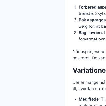
Forbered asp
træede. Skyl 
Pak asparges
Sørg for, at 
Bag i ovnen
: 
forvarmet ovn 
Når aspargesene e
hovedret. De kan 
Variation
Der er mange måd
til, hvordan du ka
Med fløde
: T
hældes over a