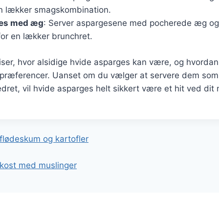
 en lækker smagskombination.
ges med æg
: Server aspargesene med pocherede æg og
or en lækker brunchret.
viser, hvor alsidige hvide asparges kan være, og hvordan
spræferencer. Uanset om du vælger at servere dem som 
edret, vil hvide asparges helt sikkert være et hit ved dit
gation
lødeskum og kartofler
rokost med muslinger