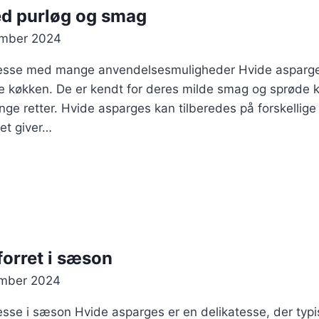
d purløg og smag
ember 2024
tesse med mange anvendelsesmuligheder Hvide asparges
e køkken. De er kendt for deres milde smag og sprøde ko
ge retter. Hvide asparges kan tilberedes på forskellig
et giver…
forret i sæson
ember 2024
se i sæson Hvide asparges er en delikatesse, der typisk e