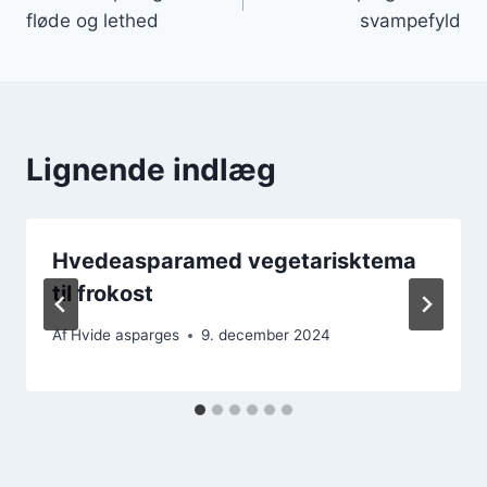
fløde og lethed
svampefyld
Lignende indlæg
Hvedeasparamed vegetarisktema
til frokost
Af
Hvide asparges
9. december 2024