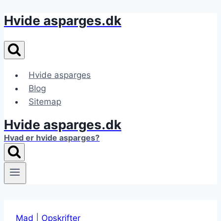
Hvide asparges.dk
Fortsæt
til
indhold
Hvide asparges
Blog
Sitemap
Hvide asparges.dk
Hvad er hvide asparges?
Mad
|
Opskrifter