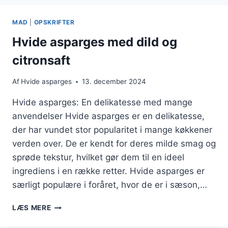
OG
PERSILLE:
MAD
|
OPSKRIFTER
FORFRISKENDE
OG
Hvide asparges med dild og
LET
citronsaft
Af
Hvide asparges
13. december 2024
Hvide asparges: En delikatesse med mange
anvendelser Hvide asparges er en delikatesse,
der har vundet stor popularitet i mange køkkener
verden over. De er kendt for deres milde smag og
sprøde tekstur, hvilket gør dem til en ideel
ingrediens i en række retter. Hvide asparges er
særligt populære i foråret, hvor de er i sæson,…
HVIDE
LÆS MERE
ASPARGES
MED