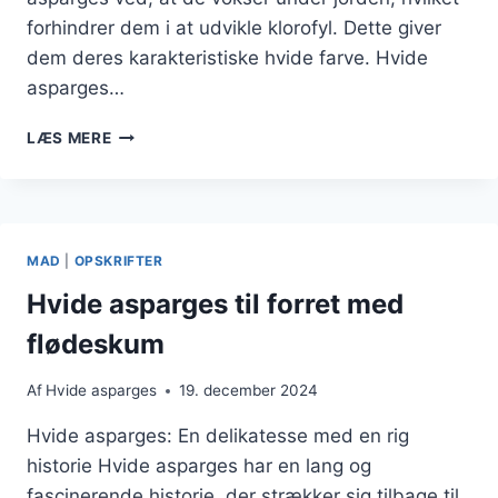
forhindrer dem i at udvikle klorofyl. Dette giver
dem deres karakteristiske hvide farve. Hvide
asparges…
HVIDE
LÆS MERE
ASPARGES
MED
HVIDLØG
OG
PERSILLE
MAD
|
OPSKRIFTER
Hvide asparges til forret med
flødeskum
Af
Hvide asparges
19. december 2024
Hvide asparges: En delikatesse med en rig
historie Hvide asparges har en lang og
fascinerende historie, der strækker sig tilbage til