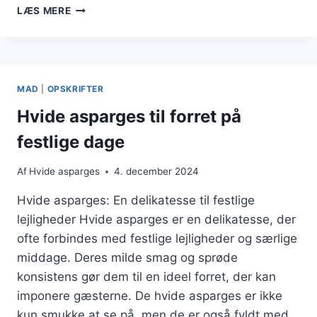
HVIDE
LÆS MERE
ASPARGES
TIL
SALAT
MED
TOMATER
MAD
|
OPSKRIFTER
Hvide asparges til forret på
festlige dage
Af
Hvide asparges
4. december 2024
Hvide asparges: En delikatesse til festlige
lejligheder Hvide asparges er en delikatesse, der
ofte forbindes med festlige lejligheder og særlige
middage. Deres milde smag og sprøde
konsistens gør dem til en ideel forret, der kan
imponere gæsterne. De hvide asparges er ikke
kun smukke at se på, men de er også fyldt med