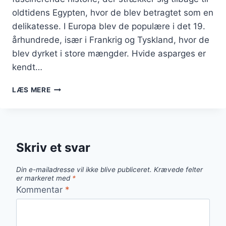
oldtidens Egypten, hvor de blev betragtet som en
delikatesse. I Europa blev de populære i det 19.
århundrede, især i Frankrig og Tyskland, hvor de
blev dyrket i store mængder. Hvide asparges er
kendt…
HVIDE
LÆS MERE
ASPARGES
TIL
FORRET
MED
FLØDESKUM
Skriv et svar
Din e-mailadresse vil ikke blive publiceret.
Krævede felter
er markeret med
*
Kommentar
*