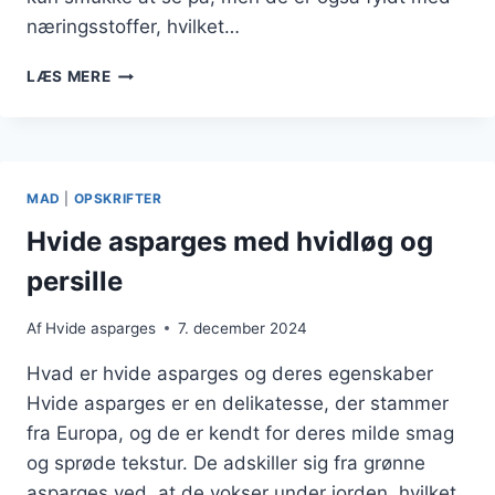
næringsstoffer, hvilket…
HVIDE
LÆS MERE
ASPARGES
TIL
FORRET
PÅ
FESTLIGE
MAD
|
OPSKRIFTER
DAGE
Hvide asparges med hvidløg og
persille
Af
Hvide asparges
7. december 2024
Hvad er hvide asparges og deres egenskaber
Hvide asparges er en delikatesse, der stammer
fra Europa, og de er kendt for deres milde smag
og sprøde tekstur. De adskiller sig fra grønne
asparges ved, at de vokser under jorden, hvilket