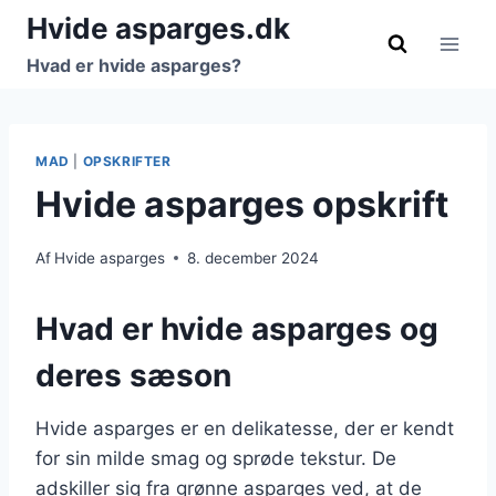
Fortsæt
Hvide asparges.dk
til
Hvad er hvide asparges?
indhold
MAD
|
OPSKRIFTER
Hvide asparges opskrift
Af
Hvide asparges
8. december 2024
Hvad er hvide asparges og
deres sæson
Hvide asparges er en delikatesse, der er kendt
for sin milde smag og sprøde tekstur. De
adskiller sig fra grønne asparges ved, at de