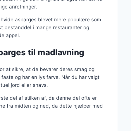
lige anretninger.
 er hvide asparges blevet mere populære som
t bestanddel i mange restauranter og
de appel.
parges til madlavning
or at sikre, at de bevarer deres smag og
 faste og har en lys farve. Når du har valgt
uel jord eller snavs.
e del af stilken af, da denne del ofte er
ene fra midten og ned, da dette hjælper med
: