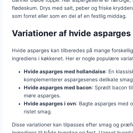
danner bløde toppe. Når aspargesene er færdige, 
flødeskum. Drys med salt, peber og friske krydderu
som forret eller som en del af en festlig middag.
Variationer af hvide asparges i
Hvide asparges kan tilberedes på mange forskellige
ingrediens i køkkenet. Her er nogle populære variat
Hvide asparges med hollandaise
: En klassi
komplementerer aspargesenes delikate smag
Hvide asparges med bacon
: Sprødt bacon ti
møre asparges.
Hvide asparges i ovn
: Bagte asparges med ol
ristet smag.
Disse variationer kan tilpasses efter smag og præfe
ingrediens til både hverdag og fest. Uanset hvorda