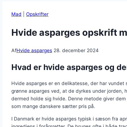
Mad
|
Opskrifter
Hvide asparges opskrift 
Af
Hvide asparges
28. december 2024
Hvad er hvide asparges og de
Hvide asparges er en delikatesse, der har vundet st
grønne asparges ved, at de dyrkes under jorden, hvi
dermed holde sig hvide. Denne metode giver dem e
som mange danskere sætter pris på.
I Danmark er hvide asparges typisk i sæson fra april
ingrediens i forårsretter. De bruges ofte i både tra