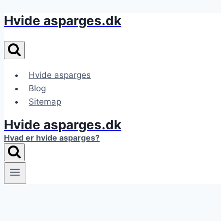
Hvide asparges.dk
Fortsæt
til
indhold
Hvide asparges
Blog
Sitemap
Hvide asparges.dk
Hvad er hvide asparges?