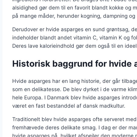
alsidighed gør dem til en favorit blandt kokke og 
på mange måder, herunder kogning, dampning og 
Derudover er hvide asparges en sund grøntsag, der
indeholder blandt andet vitamin C, vitamin K og fola
Deres lave kalorieindhold gør dem også til en ideel i
Historisk baggrund for hvide
Hvide asparges har en lang historie, der går tilbag
som en delikatesse. De blev dyrket i de varme klim
hele Europa. I Danmark blev hvide asparges introd
været en fast bestanddel af dansk madkultur.
Traditionelt blev hvide asparges ofte serveret med 
fremhævede deres delikate smag. I dag er der man
hvide asparges på, hvilket afspejler den moderne m