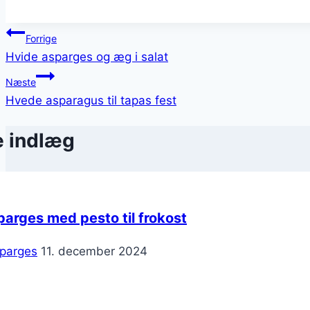
Indlægsnavigation
Forrige
Hvide asparges og æg i salat
Næste
Hvede asparagus til tapas fest
e indlæg
arges med pesto til frokost
parges
11. december 2024