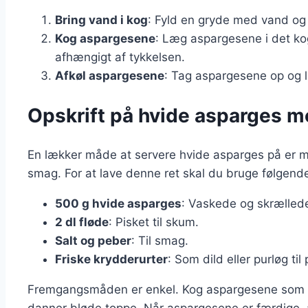
Bring vand i kog
: Fyld en gryde med vand og ti
Kog aspargesene
: Læg aspargesene i det ko
afhængigt af tykkelsen.
Afkøl aspargesene
: Tag aspargesene op og l
Opskrift på hvide asparges 
En lækker måde at servere hvide asparges på er me
smag. For at lave denne ret skal du bruge følgende
500 g hvide asparges
: Vaskede og skrælled
2 dl fløde
: Pisket til skum.
Salt og peber
: Til smag.
Friske krydderurter
: Som dild eller purløg til 
Fremgangsmåden er enkel. Kog aspargesene som besk