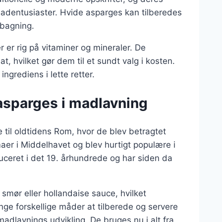
madentusiaster. Hvide asparges kan tilberedes
bagning.
 er rig på vitaminer og mineraler. De
t, hvilket gør dem til et sundt valg i kosten.
ngrediens i lette retter.
 asparges i madlavning
e til oldtidens Rom, hvor de blev betragtet
aer i Middelhavet og blev hurtigt populære i
uceret i det 19. århundrede og har siden da
smør eller hollandaise sauce, hvilket
ge forskellige måder at tilberede og servere
adlavnings udvikling. De bruges nu i alt fra