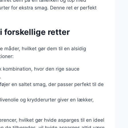
anret dem på en tallerken og top med
rter for ekstra smag. Denne ret er perfekt
 forskellige retter
 måder, hvilket gør dem til en alsidig
ioner:
sk kombination, hvor den rige sauce
.
lføjer en saltet smag, der passer perfekt til de
ivenolie og krydderurter giver en lækker,
rencer, hvilket gør hvide asparges til en ideel
n de tilberedes, vil hvide asparges altid være