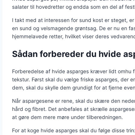
salater til hovedretter og endda som en del af fest
I takt med at interessen for sund kost er steget,
en sund og velsmagende grøntsag. De er nu en fas
hjemmelavede retter, hvilket viser deres vedvaren
Sådan forbereder du hvide as
Forberedelse af hvide asparges kræver lidt omhu f
tekstur. Først skal du vælge friske asparges, der er
dem, skal du skylle dem grundigt for at fjerne event
Når aspargesene er rene, skal du skære den nederst
hård og fibret. Det anbefales at skrælle asparges
at gøre dem mere møre under tilberedningen.
For at koge hvide asparges skal du følge disse trin