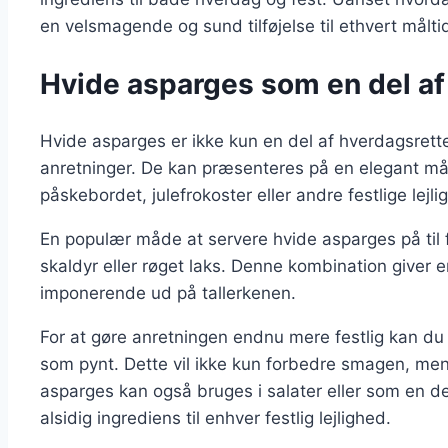
en velsmagende og sund tilføjelse til ethvert målti
Hvide asparges som en del af 
Hvide asparges er ikke kun en del af hverdagsretter,
anretninger. De kan præsenteres på en elegant måde,
påskebordet, julefrokoster eller andre festlige lejli
En populær måde at servere hvide asparges på til
skaldyr eller røget laks. Denne kombination giver
imponerende ud på tallerkenen.
For at gøre anretningen endnu mere festlig kan du ti
som pynt. Dette vil ikke kun forbedre smagen, me
asparges kan også bruges i salater eller som en del
alsidig ingrediens til enhver festlig lejlighed.