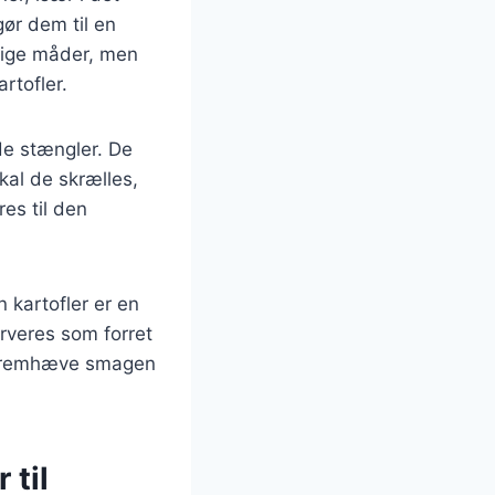
ør dem til en
llige måder, men
rtofler.
de stængler. De
kal de skrælles,
es til den
kartofler er en
erveres som forret
at fremhæve smagen
 til