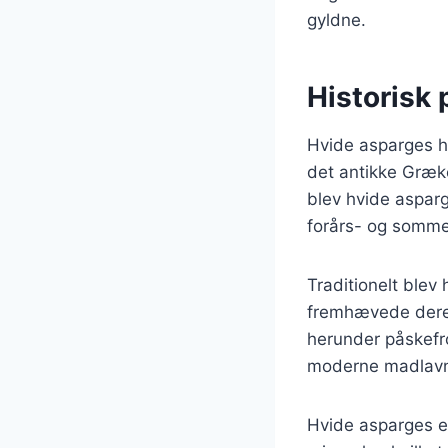
gyldne.
Historisk
Hvide asparges ha
det antikke Græk
blev hvide asparg
forårs- og sommer
Traditionelt blev
fremhævede deres 
herunder påskefro
moderne madlavni
Hvide asparges e