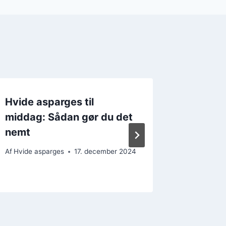
Hvide asparges til
Hvide 
middag: Sådan gør du det
musling
nemt
Af
Hvide a
29. novem
Af
Hvide asparges
17. december 2024