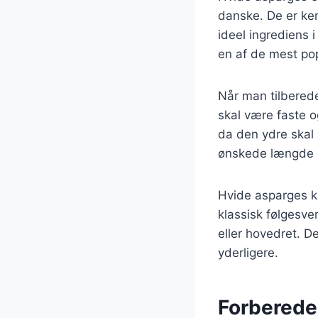
danske. De er ken
ideel ingrediens 
en af de mest po
Når man tilberede
skal være faste o
da den ydre skal 
ønskede længde og
Hvide asparges k
klassisk følgesve
eller hovedret. D
yderligere.
Forberedel