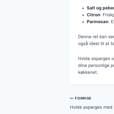
Salt og pebe
Citron
: Frisk
Parmesan
: 
Denne ret kan ser
også ideel til a
Hvide asparges og
dine personlige p
køkkenet.
Indlægsnavi
FORRIGE
Hvide asparges med