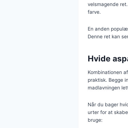
velsmagende ret.
farve.
En anden populær
Denne ret kan se
Hvide aspa
Kombinationen af
praktisk. Begge i
madlavningen let
Når du bager hvid
urter for at skabe
bruge: