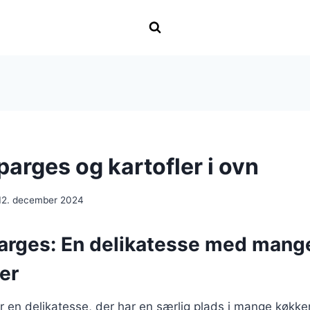
arges og kartofler i ovn
12. december 2024
arges: En delikatesse med mang
er
 en delikatesse, der har en særlig plads i mange køkken