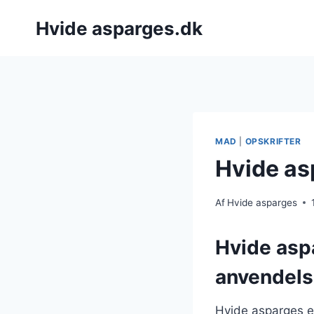
Fortsæt
Hvide asparges.dk
til
indhold
MAD
|
OPSKRIFTER
Hvide asp
Af
Hvide asparges
Hvide asp
anvendels
Hvide asparges er