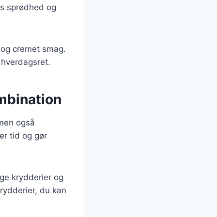
es sprødhed og
g og cremet smag.
 hverdagsret.
ombination
 men også
er tid og gør
ige krydderier og
krydderier, du kan