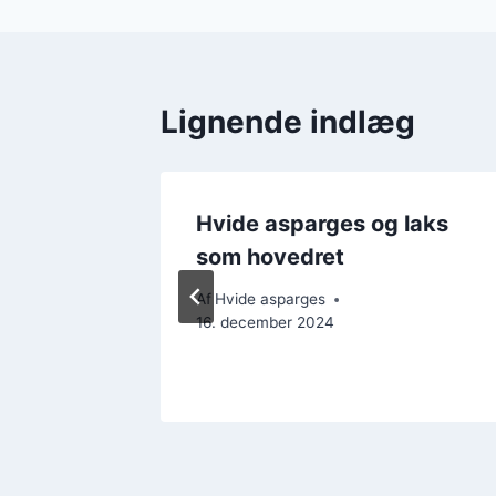
Lignende indlæg
ed
Hvide asparges og laks
som hovedret
ember 2024
Af
Hvide asparges
16. december 2024