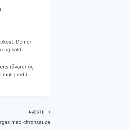
e.
rokost. Den er
m og kold.
nens råvarer og
e mulighed i
NÆSTE
rges med citronsauce