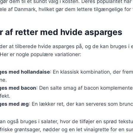
 gør dem til et sundt valg i kosten. Deres popularitet har f
le af Danmark, hvilket gør dem lettere tilgængelige for
r af retter med hvide asparges
er at tilberede hvide asparges på, og de kan bruges i
. Her er nogle populære variationer:
ges med hollandaise
: En klassisk kombination, der f
ne.
ges med bacon
: Den salte smag af bacon komplemente
fekt.
ges med æg
: En lækker ret, der kan serveres som brunch
n også bruges i salater, hvor de tilføjer en sprød tekst
iske grøntsager, nødder og en let vinaigrette for en s