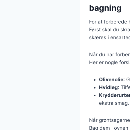
bagning
For at forberede h
Først skal du skr
skæres i ensarted
Når du har forber
Her er nogle forsl
Olivenolie
: 
Hvidløg
: Til
Krydderurte
ekstra smag.
Når grøntsagerne
Bag dem i ovnen v