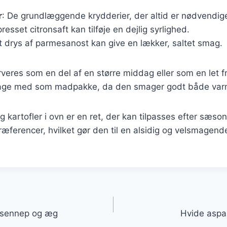
r
: De grundlæggende krydderier, der altid er nødvendig
presset citronsaft kan tilføje en dejlig syrlighed.
Et drys af parmesanost kan give en lækker, saltet smag.
veres som en del af en større middag eller som en let f
t tage med som madpakke, da den smager godt både var
 kartofler i ovn er en ret, der kan tilpasses efter sæso
ræferencer, hvilket gør den til en alsidig og velsmagend
gation
 sennep og æg
Hvide aspa