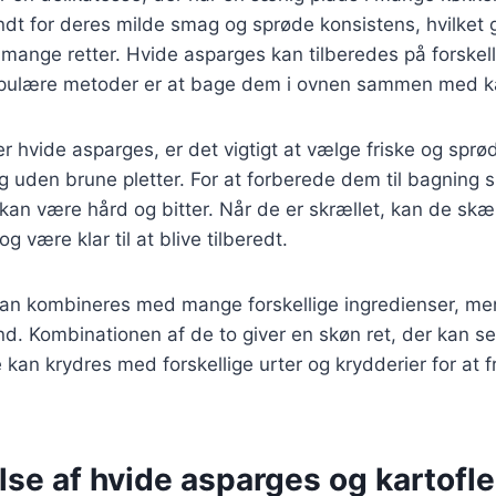
dt for deres milde smag og sprøde konsistens, hvilket g
i mange retter. Hvide asparges kan tilberedes på forske
pulære metoder er at bage dem i ovnen sammen med ka
r hvide asparges, er det vigtigt at vælge friske og sprø
g uden brune pletter. For at forberede dem til bagning s
kan være hård og bitter. Når de er skrællet, kan de skær
 være klar til at blive tilberedt.
an kombineres med mange forskellige ingredienser, men 
nd. Kombinationen af de to giver en skøn ret, der kan s
e kan krydres med forskellige urter og krydderier for 
se af hvide asparges og kartofler