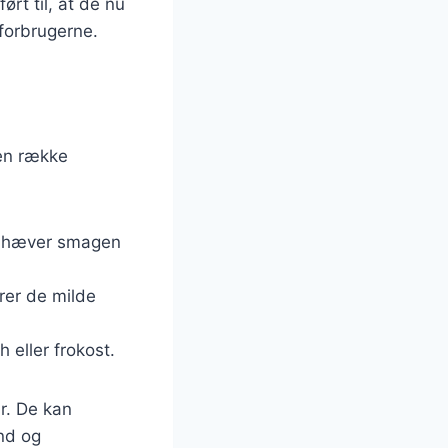
ørt til, at de nu
 forbrugerne.
 en række
remhæver smagen
rer de milde
 eller frokost.
ur. De kan
und og