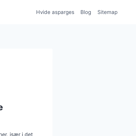
Hvide asparges
Blog
Sitemap
e
er, især i det