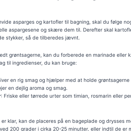
vide asparges og kartofler til bagning, skal du følge nog
ælle aspargesene og skære dem til. Derefter skal kartofl
e stykker, så de tilberedes jævnt.
edt grøntsagerne, kan du forberede en marinade eller k
ag til ingredienser, du kan bruge:
Giver en rig smag og hjælper med at holde grøntsagerne 
føjer en dejlig aroma og smag.
r
: Friske eller tørrede urter som timian, rosmarin eller pe
 er klar, kan de placeres på en bageplade og drysses m
ed 200 grader i cirka 20-25 minutter, eller indtil de er 