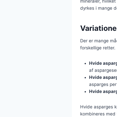
mineraler, hvilket
dyrkes i mange de
Variatione
Der er mange måd
forskellige retter
Hvide aspar
af aspargese
Hvide aspar
asparges per
Hvide aspar
Hvide asparges ka
kombineres med fr