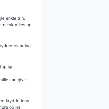
le enkle trin.
erne skrælles og
rydderiblanding.
fugtige.
rsille kan give
ed krydderierne.
møre og let