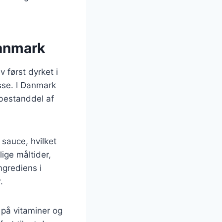
Danmark
 først dyrket i
sse. I Danmark
 bestanddel af
 sauce, hvilket
ige måltider,
ngrediens i
.
på vitaminer og