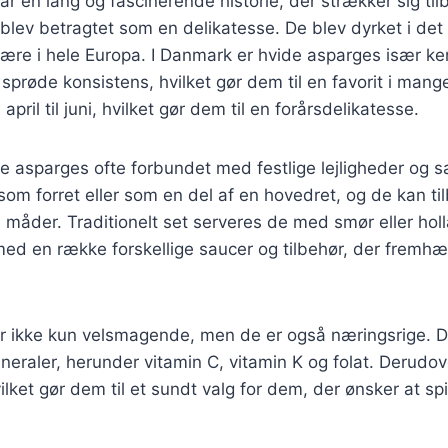
r en lang og fascinerende historie, der strækker sig tilb
blev betragtet som en delikatesse. De blev dyrket i de
lære i hele Europa. I Danmark er hvide asparges især ke
sprøde konsistens, hvilket gør dem til en favorit i mang
april til juni, hvilket gør dem til en forårsdelikatesse.
e asparges ofte forbundet med festlige lejligheder og sæ
som forret eller som en del af en hovedret, og de kan t
 måder. Traditionelt set serveres de med smør eller ho
ed en række forskellige saucer og tilbehør, der fremhæ
r ikke kun velsmagende, men de er også næringsrige. D
ineraler, herunder vitamin C, vitamin K og folat. Derudov
ilket gør dem til et sundt valg for dem, der ønsker at sp