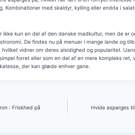
g. Kombinationer med skaldyr, kylling eller endda i sala
r ikke kun en del af den danske madkultur, men de er o
astronomi. De findes nu på menuer i mange lande og til
, hvilket vidner om deres alsidighed og popularitet. Ua
impel forret eller som en del af en mere kompleks ret, 
likatesse, der kan glæde enhver gane.
gation
ron : Friskhed på
Hvide asparges til