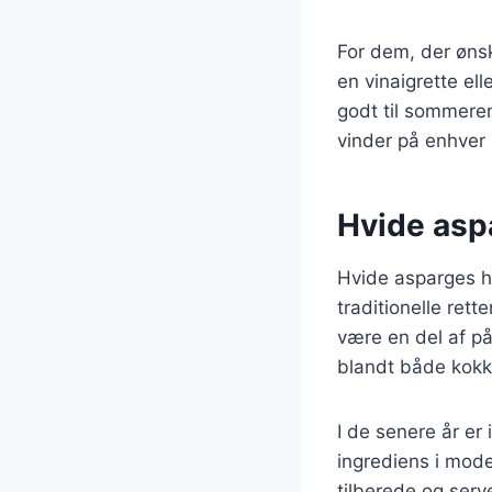
For dem, der ønsk
en vinaigrette ell
godt til sommeren
vinder på enhver
Hvide asp
Hvide asparges ha
traditionelle rett
være en del af på
blandt både kok
I de senere år er
ingrediens i mod
tilberede og serve