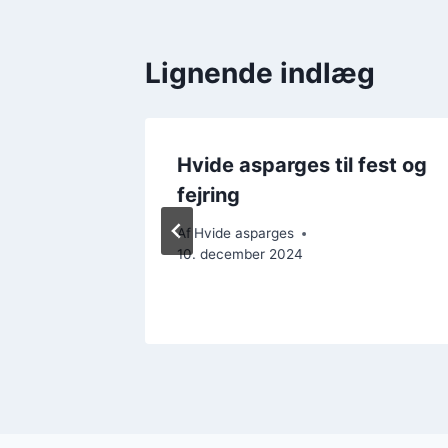
Lignende indlæg
ed
Hvide asparges til fest og
auce
fejring
Af
Hvide asparges
10. december 2024