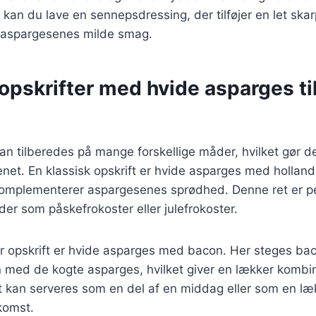
vt kan du lave en sennepsdressing, der tilføjer en let sk
il aspargesenes milde smag.
opskrifter med hvide asparges ti
n tilberedes på mange forskellige måder, hvilket gør dem
enet. En klassisk opskrift er hvide asparges med hollan
mplementerer aspargesenes sprødhed. Denne ret er pe
gheder som påskefrokoster eller julefrokoster.
 opskrift er hvide asparges med bacon. Her steges bac
med de kogte asparges, hvilket giver en lækker kombi
t kan serveres som en del af en middag eller som en læk
komst.