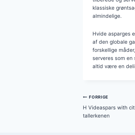
klassiske grøntsa
almindelige.
Hvide asparges e
af den globale g
forskellige måder
serveres som en s
altid være en de
Indlægsnavi
FORRIGE
H Videaspars with cit
tallerkenen