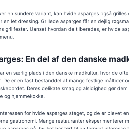
er en sundere variant, kan hvide asparges også grilles
er en let dressing. Grillede asparges får en dejlig røgsm
s grillfester. Uanset hvordan de tilberedes, er hvide as
 menu.
arges: En del af den danske madk
r en særlig plads i den danske madkultur, hvor de ofte
er. De er en fast bestanddel af mange festlige måltider o
skebordet. Deres delikate smag og alsidighed gør dem ti
ke og hjemmekokke.
 interessen for hvide asparges steget, og de er blevet e
erne gastronomi. Mange restauranter eksperimenterer 
re asparges på, hvilket har ført til en fornyet interesse