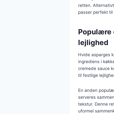
retten. Alternati
passer perfekt t
Populære 
lejlighed
Hvide asparges ka
ingrediens i køkk
cremede sauce ko
til festlige lejli
En anden populær
serveres sammen 
tekstur. Denne re
uformel sammen