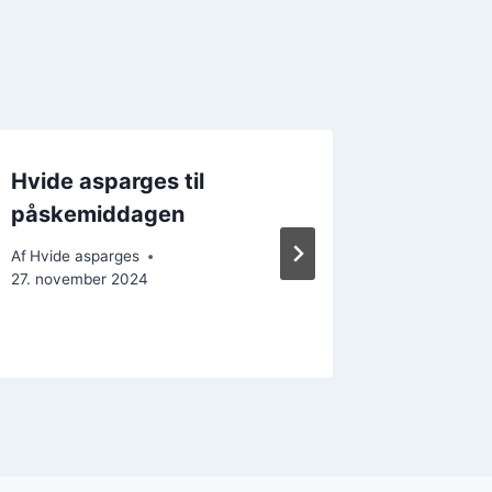
Hvide asparges til
Hvide 
påskemiddagen
parmasa
himmel
Af
Hvide asparges
27. november 2024
Af
Hvide a
25. decem