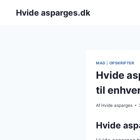
Fortsæt
Hvide asparges.dk
til
indhold
MAD
|
OPSKRIFTER
Hvide as
til enhver
Af
Hvide asparges
Hvide aspa