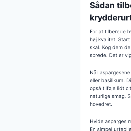
Sådan til
krydderur
For at tilberede 
høj kvalitet. Star
skal. Kog dem dere
sprøde. Det er vi
Når aspargesene e
eller basilikum. D
også tilføje lidt
naturlige smag. S
hovedret.
Hvide asparges me
En simpel urteolie