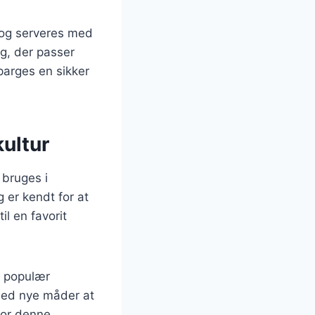
 og serveres med
ag, der passer
parges en sikker
ultur
 bruges i
g er kendt for at
l en favorit
n populær
med nye måder at
 for denne