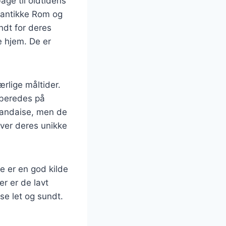
age til oldtidens
t antikke Rom og
ndt for deres
e hjem. De er
rlige måltider.
ilberedes på
llandaise, men de
ver deres unikke
e er en god kilde
er er de lavt
ise let og sundt.