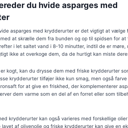
bereder du hvide asparges med
ter
hvide asparges med krydderurter er det vigtigt at vælge 
t med at skrælle dem fra bunden og op til spidsen for at 
fter i let saltet vand i 8-10 minutter, indtil de er møre
gtigt ikke at overkoge dem, da de hurtigt kan miste dere
r kogt, kan du drysse dem med friske krydderurter som 
isse krydderurter tilføjer ikke kun smag, men også farve 
 citronsaft for at give en friskhed, der komplementerer a
erver dem varme som en del af en forret eller som tilbeh
d krydderurter kan også varieres med forskellige olier
 lavet af olivenolie og friske krydderurter kan give en ek