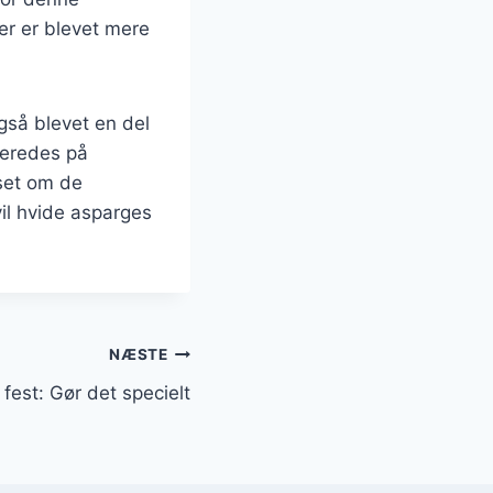
ter er blevet mere
gså blevet en del
beredes på
nset om de
vil hvide asparges
NÆSTE
 fest: Gør det specielt