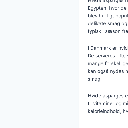
Hvide asparges ha
Egypten, hvor de 
blev hurtigt popu
delikate smag og 
typisk i sæson fra 
I Danmark er hvid
De serveres ofte 
mange forskellige
kan også nydes m
smag.
Hvide asparges e
til vitaminer og m
kalorieindhold, hv