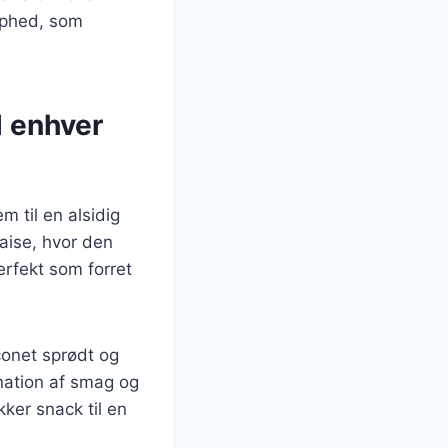
arphed, som
l enhver
 til en alsidig
daise, hvor den
rfekt som forret
onet sprødt og
nation af smag og
ker snack til en