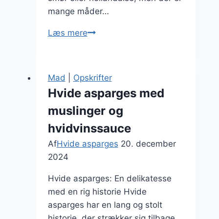
mange måder…
Delikate
Læs mere
hvide
asparges
til
Mad
|
Opskrifter
påskebordet
Hvide asparges med
muslinger og
hvidvinssauce
Af
Hvide asparges
20. december
2024
Hvide asparges: En delikatesse
med en rig historie Hvide
asparges har en lang og stolt
historie, der strækker sig tilbage