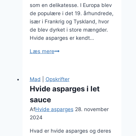
som en delikatesse. I Europa blev
de populære i det 19. århundrede,
især i Frankrig og Tyskland, hvor
de blev dyrket i store mængder.
Hvide asparges er kendt…
Hvide
Læs mere
asparges
med
purløg
Mad
|
Opskrifter
og
Hvide asparges i let
sennepsdressing
sauce
Af
Hvide asparges
28. november
2024
Hvad er hvide asparges og deres