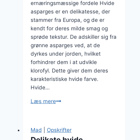
ernæringsmæssige fordele Hvide
asparges er en delikatesse, der
stammer fra Europa, og de er
kendt for deres milde smag og
sprøde tekstur. De adskiller sig fra
grønne asparges ved, at de
dyrkes under jorden, hvilket
forhindrer dem i at udvikle
klorofyl. Dette giver dem deres
karakteristiske hvide farve.
Hvide…
Hvide
Læs mere
asparges
i
let
Mad
|
Opskrifter
sauce
Delikate hvide