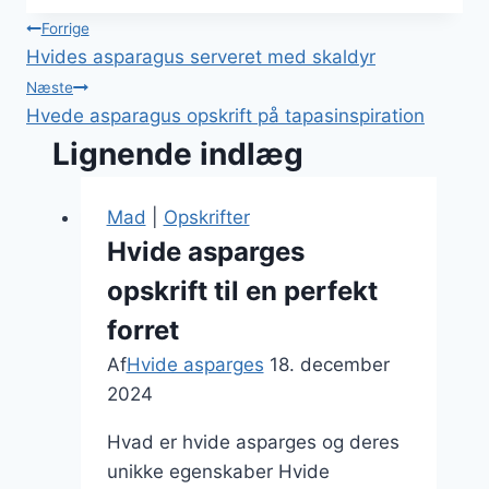
Indlægsnavigation
Forrige
Hvides asparagus serveret med skaldyr
Næste
Hvede asparagus opskrift på tapasinspiration
Lignende indlæg
Mad
|
Opskrifter
Hvide asparges
opskrift til en perfekt
forret
Af
Hvide asparges
18. december
2024
Hvad er hvide asparges og deres
unikke egenskaber Hvide