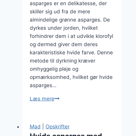
asparges er en delikatesse, der
skiller sig ud fra de mere
almindelige grønne asparges. De
dyrkes under jorden, hvilket
forhindrer dem i at udvikle klorofyl
og dermed giver dem deres
karakteristiske hvide farve. Denne
metode til dyrkning kræver
omhyggelig pleje og
opmærksomhed, hvilket gør hvide
asparges…
Hvide
Læs mere
asparges
opskrift
til
Mad
|
Opskrifter
en