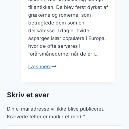
til antikken. De blev først dyrket af
grækerne og romerne, som
betragtede dem som en
delikatesse. I dag er hvide
asparges især populære i Europa,
hvor de ofte serveres i
forårsmånederne, når de er i…
Hvide
Læs mere
asparges
med
muslinger
Skriv et svar
og
hvidvinssauce
Din e-mailadresse vil ikke blive publiceret.
Krævede felter er markeret med
*