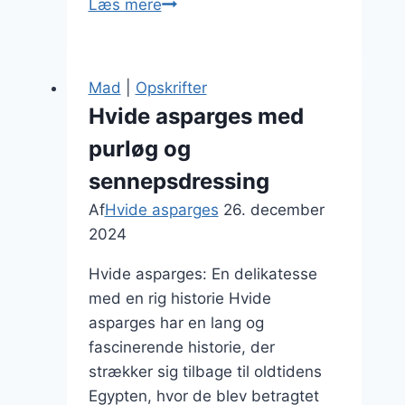
Hvide
Læs mere
asparges
med
pasta
Mad
|
Opskrifter
og
Hvide asparges med
pesto
purløg og
sennepsdressing
Af
Hvide asparges
26. december
2024
Hvide asparges: En delikatesse
med en rig historie Hvide
asparges har en lang og
fascinerende historie, der
strækker sig tilbage til oldtidens
Egypten, hvor de blev betragtet