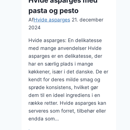
Hvide asparges med
perfekt
pasta og pesto
forret
Af
Hvide asparges
21. december
2024
Hvide asparges: En delikatesse
med mange anvendelser Hvide
asparges er en delikatesse, der
har en særlig plads i mange
køkkener, især i det danske. De er
kendt for deres milde smag og
sprøde konsistens, hvilket gør
dem til en ideel ingrediens i en
række retter. Hvide asparges kan
serveres som forret, tilbehør eller
endda som…