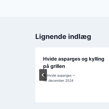
Lignende indlæg
Hvide asparges og kylling
på grillen
ember 2024
Af
Hvide asparges
15. december 2024