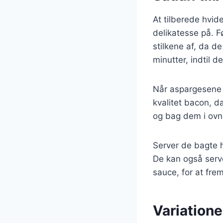
At tilberede hvi
delikatesse på. 
stilkene af, da d
minutter, indtil 
Når aspargesene 
kvalitet bacon, d
og bag dem i ovne
Server de bagte 
De kan også serv
sauce, for at fr
Variation