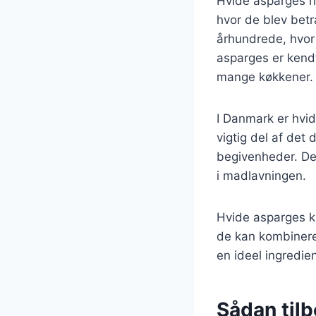
Hvide asparges har
hvor de blev betr
århundrede, hvor
asparges er kendt
mange køkkener.
I Danmark er hvid
vigtig del af det
begivenheder. De
i madlavningen.
Hvide asparges ka
de kan kombinere
en ideel ingredie
Sådan til