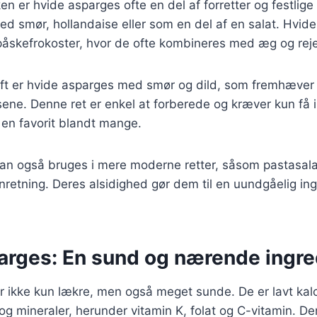
en er hvide asparges ofte en del af forretter og festlige
ed smør, hollandaise eller som en del af en salat. Hvid
påskefrokoster, hvor de ofte kombineres med æg og reje
rift er hvide asparges med smør og dild, som fremhæver
ne. Denne ret er enkel at forberede og kræver kun få i
l en favorit blandt mange.
an også bruges i mere moderne retter, såsom pastasala
nretning. Deres alsidighed gør dem til en uundgåelig ing
arges: En sund og nærende ingre
r ikke kun lækre, men også meget sunde. De er lavt kal
 og mineraler, herunder vitamin K, folat og C-vitamin. D