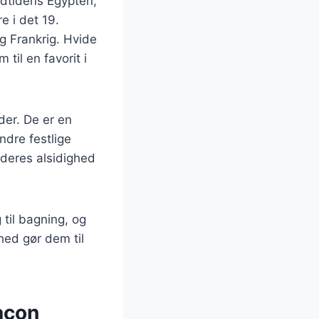
oldtidens Egypten,
e i det 19.
g Frankrig. Hvide
til en favorit i
der. De er en
ndre festlige
deres alsidighed
til bagning, og
hed gør dem til
acon