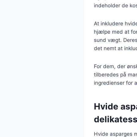
indeholder de kos
At inkludere hvi
hjælpe med at fo
sund vægt. Deres 
det nemt at inklu
For dem, der øns
tilberedes på ma
ingredienser for
Hvide asp
delikates
Hvide asparges m