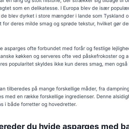
 en lang og stolt historie, der strækker sig tilbage til 
agtet som en delikatesse. I Europa blev de især populær
 de blev dyrket i store mængder i lande som Tyskland o
 for deres milde smag og sprøde tekstur, hvilket gør dem 
e asparges ofte forbundet med forår og festlige lejlighe
 danske køkken og serveres ofte ved påskefrokoster og a
res popularitet skyldes ikke kun deres smag, men også 
n tilberedes på mange forskellige måder, fra dampning 
s med en række forskellige ingredienser. Denne alsidig
ns i både forretter og hovedretter.
bereder du hvide asparges med b