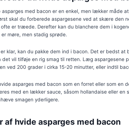
de asparges med bacon er en enkel, men lækker måde a
Først skal du forberede aspargesene ved at skære den n
e ofte er træede. Derefter kan du blanchere dem i kogen
de er møre, men stadig sprøde.
er klar, kan du pakke dem ind i bacon. Det er bedst at
a det vil tilføje en rig smag til retten. Læg aspargesene
n ved 200 grader i cirka 15-20 minutter, eller indtil bac
hvide asparges med bacon som en forret eller som en de
eres med en lækker sauce, såsom hollandaise eller en 
emhæve smagen yderligere.
er af hvide asparges med bacon