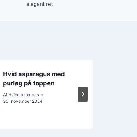
elegant ret
Hvid asparagus med
Hvide a
purløg på toppen
der im
Af
Hvide asparges
Af
Hvide a
30. november 2024
25. decem