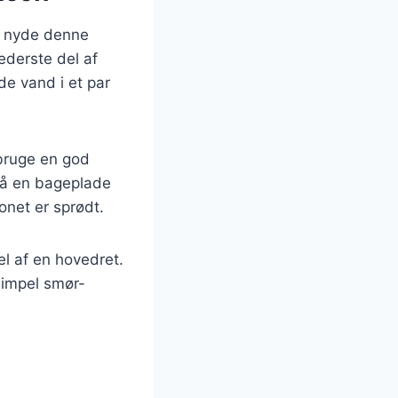
t nyde denne
ederste del af
de vand i et par
 bruge en god
 på en bageplade
onet er sprødt.
l af en hovedret.
simpel smør-