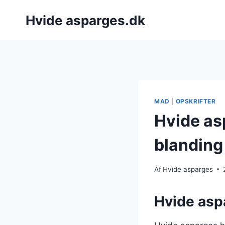
Fortsæt
Hvide asparges.dk
til
indhold
MAD
|
OPSKRIFTER
Hvide as
blanding
Af
Hvide asparges
Hvide aspa