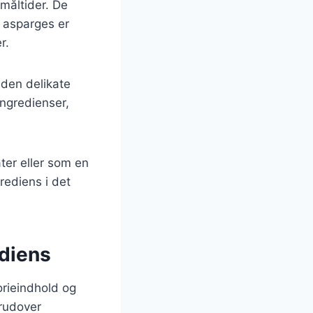
 måltider. De
e asparges er
r.
 den delikate
ngredienser,
ter eller som en
rediens i det
diens
orieindhold og
erudover