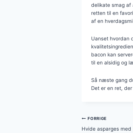
delikate smag af
retten til en favo
af en hverdagsm
Uanset hvordan du
kvalitetsingredie
bacon kan servere
til en alsidig og 
Så næste gang du
Det er en ret, der
Indlægsnavi
FORRIGE
Hvide asparges med h