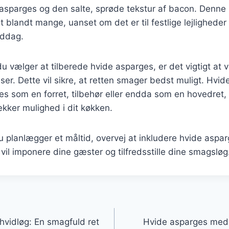
 asparges og den salte, sprøde tekstur af bacon. Denne
rit blandt mange, uanset om det er til festlige lejligheder
iddag.
 vælger at tilberede hvide asparges, er det vigtigt at 
nser. Dette vil sikre, at retten smager bedst muligt. Hv
s som en forret, tilbehør eller endda som en hovedret,
lækker mulighed i dit køkken.
 planlægger et måltid, overvej at inkludere hvide asp
 vil imponere dine gæster og tilfredsstille dine smagsløg
gation
vidløg: En smagfuld ret
Hvide asparges med