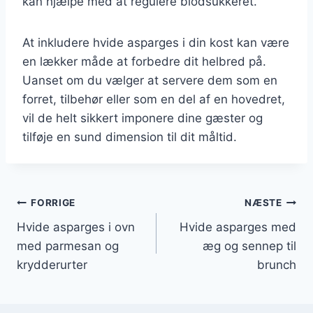
kan hjælpe med at regulere blodsukkeret.
At inkludere hvide asparges i din kost kan være
en lækker måde at forbedre dit helbred på.
Uanset om du vælger at servere dem som en
forret, tilbehør eller som en del af en hovedret,
vil de helt sikkert imponere dine gæster og
tilføje en sund dimension til dit måltid.
Indlægsnavigation
FORRIGE
NÆSTE
Hvide asparges i ovn
Hvide asparges med
med parmesan og
æg og sennep til
krydderurter
brunch