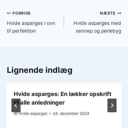
Indlægsnavigation
FORRIGE
NÆSTE
Hvide asparges i ovn
Hvide asparges med
til perfektion
sennep og perlebyg
Lignende indlæg
Hvide asparges: En lækker opskrift
til alle anledninger
Af
Hvide asparges
24. december 2024