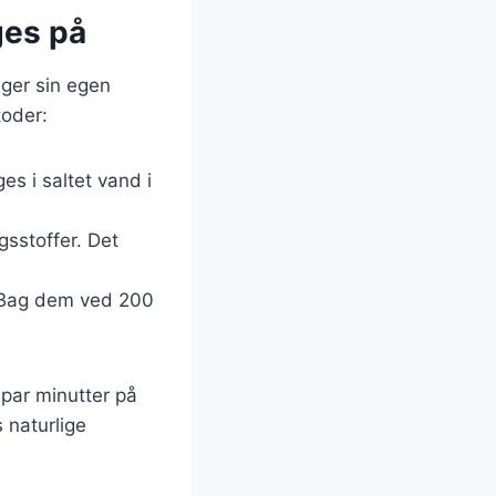
ges på
ger sin egen
toder:
s i saltet vand i
sstoffer. Det
g. Bag dem ved 200
t par minutter på
s naturlige