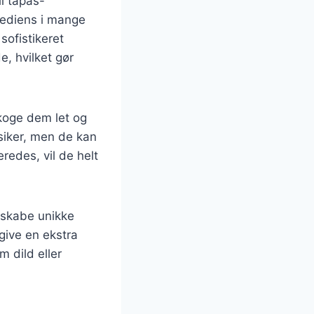
l tapas-
rediens i mange
sofistikeret
, hvilket gør
koge dem let og
siker, men de kan
redes, vil de helt
 skabe unikke
 give en ekstra
 dild eller