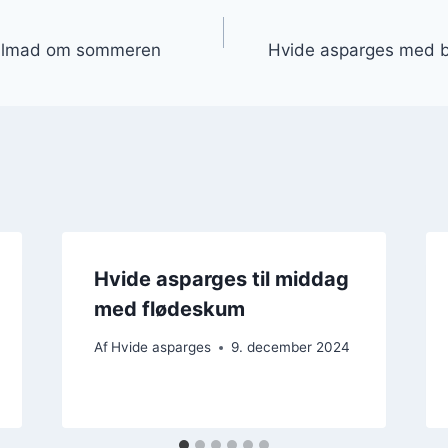
gation
rillmad om sommeren
Hvide asparges med b
Hvide asparges til middag
med flødeskum
Af
Hvide asparges
9. december 2024