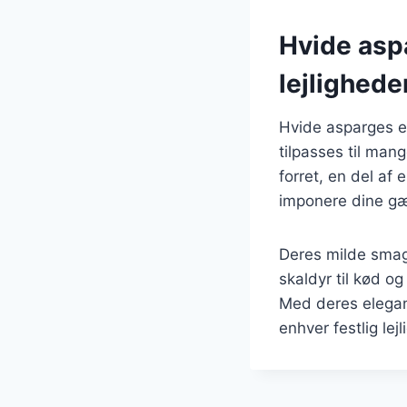
Hvide aspa
lejlighede
Hvide asparges er
tilpasses til man
forret, en del af 
imponere dine gæ
Deres milde smag 
skaldyr til kød o
Med deres elegan
enhver festlig lej