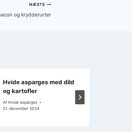
NÆSTE
acon og krydderurter
Hvide asparges med dild
Hvide 
og kartofler
tomater
Af
Hvide asparges
Af
Hvide a
21. december 2024
28. novem