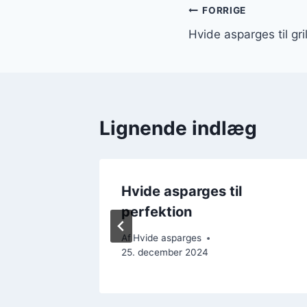
Indlægsnavi
FORRIGE
Hvide asparges til g
Lignende indlæg
laks på
Hvide asparges til
perfektion
ember 2024
Af
Hvide asparges
25. december 2024