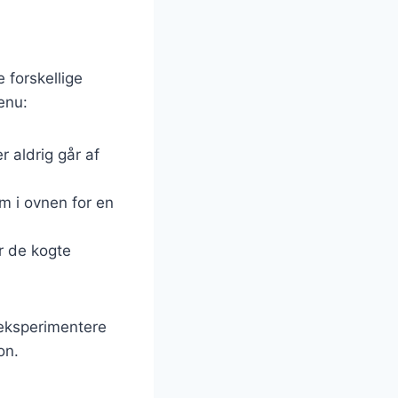
 forskellige
enu:
r aldrig går af
m i ovnen for en
r de kogte
 eksperimentere
on.