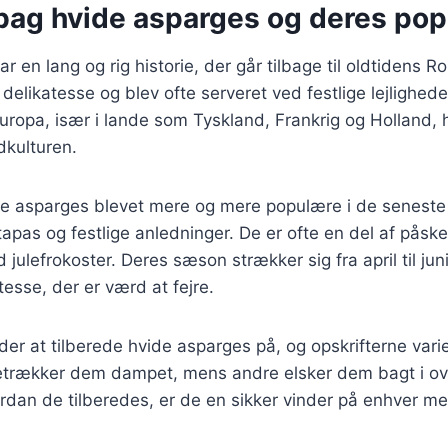
bag hvide asparges og deres popu
r en lang og rig historie, der går tilbage til oldtidens R
delikatesse og blev ofte serveret ved festlige lejligheder
uropa, især i lande som Tyskland, Frankrig og Holland, 
dkulturen.
e asparges blevet mere og mere populære i de seneste å
apas og festlige anledninger. De er ofte en del af påsk
julefrokoster. Deres sæson strækker sig fra april til jun
atesse, der er værd at fejre.
r at tilberede hvide asparges på, og opskrifterne variere
retrækker dem dampet, mens andre elsker dem bagt i ov
rdan de tilberedes, er de en sikker vinder på enhver m