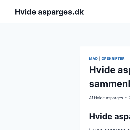
Fortsæt
Hvide asparges.dk
til
indhold
MAD
|
OPSKRIFTER
Hvide asp
sammen
Af
Hvide asparges
Hvide aspa