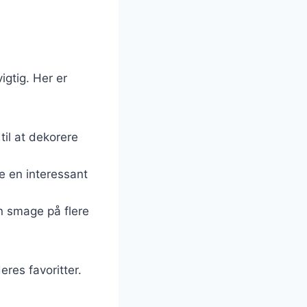
gtig. Her er
til at dekorere
e en interessant
n smage på flere
res favoritter.