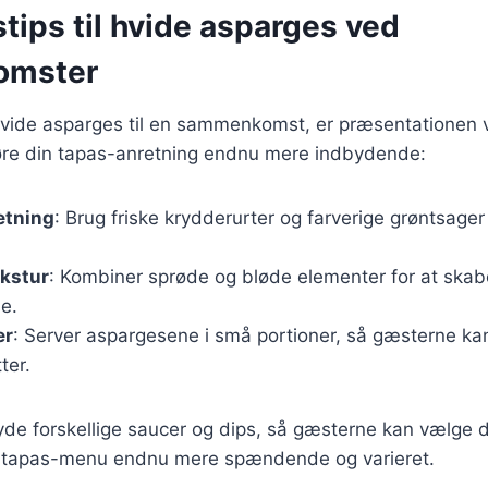
tips til hvide asparges ved
omster
vide asparges til en sammenkomst, er præsentationen vi
 gøre din tapas-anretning endnu mere indbydende:
etning
: Brug friske krydderurter og farverige grøntsager 
ekstur
: Kombiner sprøde og bløde elementer for at skab
e.
er
: Server aspargesene i små portioner, så gæsterne ka
ter.
yde forskellige saucer og dips, så gæsterne kan vælge de
in tapas-menu endnu mere spændende og varieret.