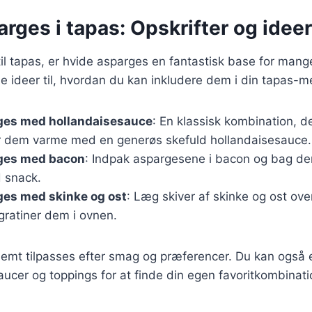
rges i tapas: Opskrifter og ideer
l tapas, er hvide asparges en fantastisk base for mange
gle ideer til, hvordan du kan inkludere dem i din tapas-m
ges med hollandaisesauce
: En klassisk kombination, de
 dem varme med en generøs skefuld hollandaisesauce.
ges med bacon
: Indpak aspargesene i bacon og bag de
d snack.
ges med skinke og ost
: Læg skiver af skinke og ost ove
gratiner dem i ovnen.
 nemt tilpasses efter smag og præferencer. Du kan også
aucer og toppings for at finde din egen favoritkombinati