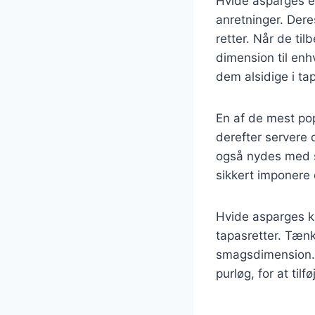
Hvide asparges er
anretninger. Dere
retter. Når de til
dimension til en
dem alsidige i 
En af de mest po
derefter servere
også nydes med sm
sikkert imponere 
Hvide asparges k
tapasretter. Tænk 
smagsdimension. 
purløg, for at til