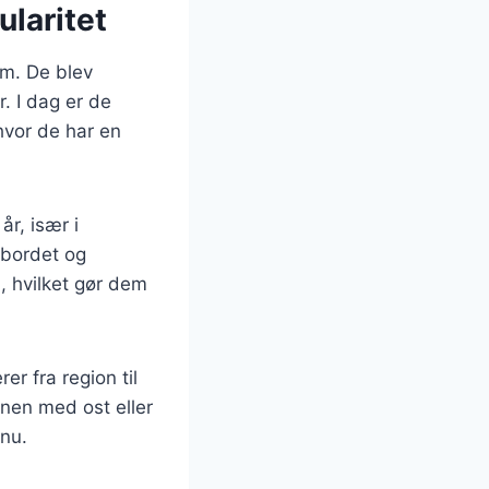
laritet
om. De blev
. I dag er de
hvor de har en
r, især i
ebordet og
i, hvilket gør dem
r fra region til
nen med ost eller
enu.