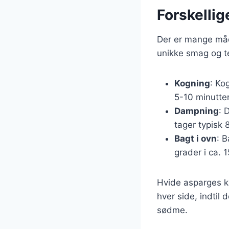
Forskellig
Der er mange måd
unikke smag og te
Kogning
: Ko
5-10 minutter
Dampning
: 
tager typisk 
Bagt i ovn
: 
grader i ca. 
Hvide asparges kan
hver side, indtil d
sødme.