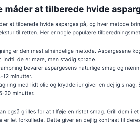
e måder at tilberede hvide aspar
er at tilberede hvide asparges på, og hver metode brin
kstur til retten. Her er nogle populære tilberedningsme
gning er den mest almindelige metode. Aspargesene koge
, indtil de er møre, men stadig sprøde.
Dampning bevarer aspargesens naturlige smag og næring
8-12 minutter.
Bagning med lidt olie og krydderier giver en dejlig sma
15-20 minutter.
 også grilles for at tilføje en ristet smag. Grill dem i e
e er let forkullede. Dette giver en dejlig kontrast til dere