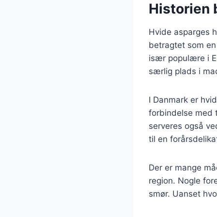
Historien 
Hvide asparges ha
betragtet som en 
især populære i E
særlig plads i ma
I Danmark er hvid
forbindelse med t
serveres også ved 
til en forårsdelik
Der er mange måde
region. Nogle fo
smør. Uanset hvo