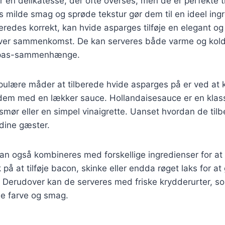
 en delikatesse, der ofte overses, men de er perfekte ti
s milde smag og sprøde tekstur gør dem til en ideel ing
beredes korrekt, kan hvide asparges tilføje en elegant og 
hver sammenkomst. De kan serveres både varme og kolde
tapas-sammenhænge.
pulære måder at tilberede hvide asparges på er ved at 
 dem med en lækker sauce. Hollandaisesauce er en klas
ør eller en simpel vinaigrette. Uanset hvordan de tilbe
dine gæster.
an også kombineres med forskellige ingredienser for at
på at tilføje bacon, skinke eller endda røget laks for at
Derudover kan de serveres med friske krydderurter, som
føje farve og smag.