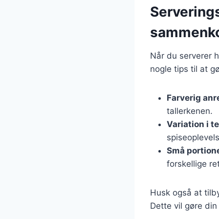
Serverings
sammenk
Når du serverer h
nogle tips til at
Farverig anr
tallerkenen.
Variation i t
spiseoplevels
Små portion
forskellige ret
Husk også at tilb
Dette vil gøre d