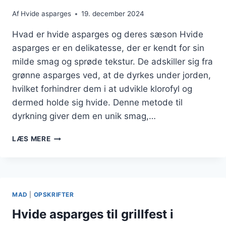
Af
Hvide asparges
19. december 2024
Hvad er hvide asparges og deres sæson Hvide
asparges er en delikatesse, der er kendt for sin
milde smag og sprøde tekstur. De adskiller sig fra
grønne asparges ved, at de dyrkes under jorden,
hvilket forhindrer dem i at udvikle klorofyl og
dermed holde sig hvide. Denne metode til
dyrkning giver dem en unik smag,…
HVIDE
LÆS MERE
ASPARGES
MED
TOMATER
OG
PESTO
MAD
|
OPSKRIFTER
Hvide asparges til grillfest i