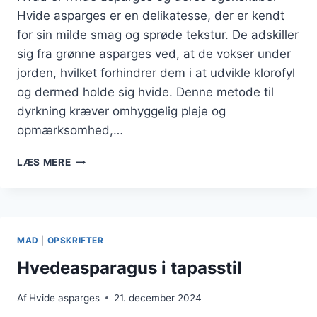
Hvide asparges er en delikatesse, der er kendt
for sin milde smag og sprøde tekstur. De adskiller
sig fra grønne asparges ved, at de vokser under
jorden, hvilket forhindrer dem i at udvikle klorofyl
og dermed holde sig hvide. Denne metode til
dyrkning kræver omhyggelig pleje og
opmærksomhed,…
HVIDE
LÆS MERE
ASPARGES
MED
TOMATER
OG
OLIVENOLIE
MAD
|
OPSKRIFTER
Hvedeasparagus i tapasstil
Af
Hvide asparges
21. december 2024