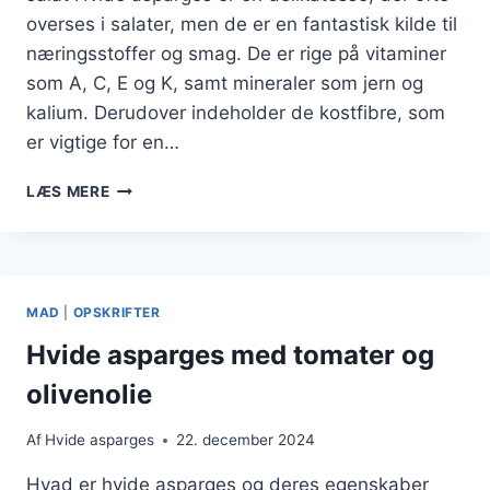
overses i salater, men de er en fantastisk kilde til
næringsstoffer og smag. De er rige på vitaminer
som A, C, E og K, samt mineraler som jern og
kalium. Derudover indeholder de kostfibre, som
er vigtige for en…
HVIDE
LÆS MERE
ASPARGES
TIL
SALAT:
SUNDT
OG
MAD
|
OPSKRIFTER
FARVERIGT
VALG
Hvide asparges med tomater og
olivenolie
Af
Hvide asparges
22. december 2024
Hvad er hvide asparges og deres egenskaber