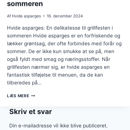
sommeren
Af
Hvide asparges
16. december 2024
Hvide asparges: En delikatesse til grillfesten i
sommeren Hvide asparges er en forfriskende og
lækker grøntsag, der ofte forbindes med forår og
sommer. De er ikke kun smukke at se på, men
også fyldt med smag og næringsstoffer. Når
grillfesten nærmer sig, er hvide asparges en
fantastisk tilføjelse til menuen, da de kan
tilberedes på…
HVIDE
LÆS MERE
ASPARGES
TIL
Skriv et svar
GRILLFEST
I
SOMMEREN
Din e-mailadresse vil ikke blive publiceret.