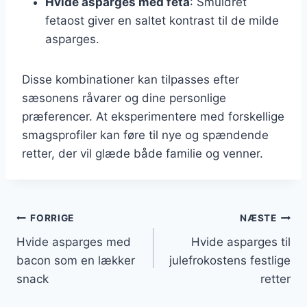
Hvide asparges med feta
: Smuldret
fetaost giver en saltet kontrast til de milde
asparges.
Disse kombinationer kan tilpasses efter
sæsonens råvarer og dine personlige
præferencer. At eksperimentere med forskellige
smagsprofiler kan føre til nye og spændende
retter, der vil glæde både familie og venner.
Indlægsnavigation
FORRIGE
NÆSTE
Hvide asparges med
Hvide asparges til
bacon som en lækker
julefrokostens festlige
snack
retter