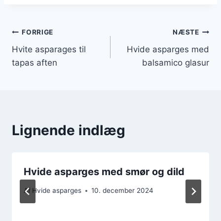
Indlægsnavigation
FORRIGE
NÆSTE
Hvite asparages til
Hvide asparges med
tapas aften
balsamico glasur
Lignende indlæg
Hvide asparges med smør og dild
Af
Hvide asparges
10. december 2024