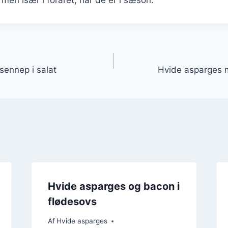
gation
ennep i salat
Hvide asparges 
Hvide asparges og bacon i
flødesovs
Af
Hvide asparges