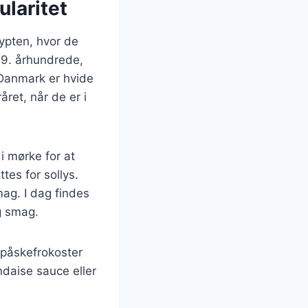
laritet
gypten, hvor de
19. århundrede,
 Danmark er hvide
ret, når de er i
i mørke for at
es for sollys.
ag. I dag findes
g smag.
 påskefrokoster
ndaise sauce eller