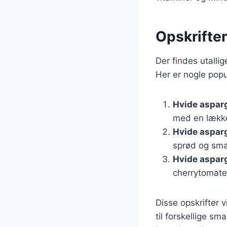
Opskrifter
Der findes utallig
Her er nogle popu
Hvide aspar
med en lække
Hvide aspar
sprød og sma
Hvide asparg
cherrytomater
Disse opskrifter 
til forskellige s