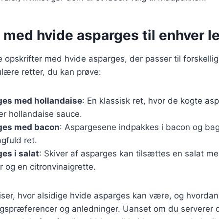
 med hvide asparges til enhver l
e opskrifter med hvide asparges, der passer til forskelli
lære retter, du kan prøve:
ges med hollandaise
: En klassisk ret, hvor de kogte as
r hollandaise sauce.
ges med bacon
: Aspargesene indpakkes i bacon og bag
gfuld ret.
es i salat
: Skiver af asparges kan tilsættes en salat me
 og en citronvinaigrette.
viser, hvor alsidige hvide asparges kan være, og hvordan
magspræferencer og anledninger. Uanset om du serverer 