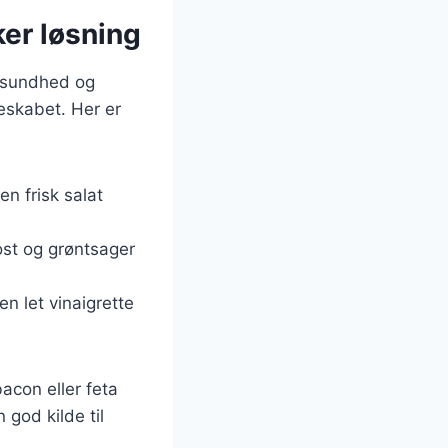
er løsning
e sundhed og
eskabet. Her er
en frisk salat
st og grøntsager
n let vinaigrette
con eller feta
god kilde til