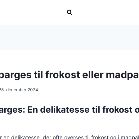
parges til frokost eller madp
28. december 2024
rges: En delikatesse til frokost 
e
 en delikatesse, der ofte overses til frokost og i madpa