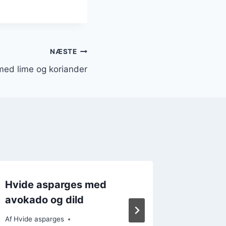
NÆSTE
med lime og koriander
Hvide asparges med
Hvede 
avokado og dild
til salat
Af
Hvide asparges
Af
Hvide a