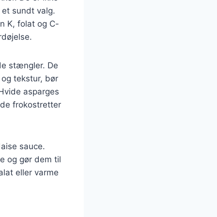
et sundt valg.
n K, folat og C-
rdøjelse.
de stængler. De
 og tekstur, bør
 Hvide asparges
de frokostretter
daise sauce.
 og gør dem til
alat eller varme