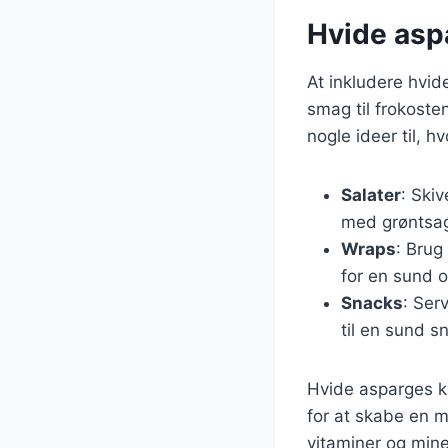
Hvide asp
At inkludere hvid
smag til frokoste
nogle ideer til, 
Salater
: Skiv
med grøntsag
Wraps
: Brug
for en sund 
Snacks
: Ser
til en sund s
Hvide asparges k
for at skabe en m
vitaminer og miner