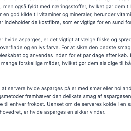
men også fyldt med næringsstoffer, hvilket gør dem til 
 en god kilde til vitaminer og mineraler, herunder vitami
r indeholder de kostfibre, som er vigtige for en sund fo
r hvide asparges, er det vigtigt at vælge friske og sprø
 overflade og en lys farve. For at sikre den bedste smag
øleskabet og anvendes inden for et par dage efter køb.
 mange forskellige måder, hvilket gør dem alsidige til bå
at servere hvide asparges på er med smør eller hollan
ngsmetoder fremhæver den delikate smag af aspargesene
se til enhver frokost. Uanset om de serveres kolde i en s
hovedret, er hvide asparges en sikker vinder.