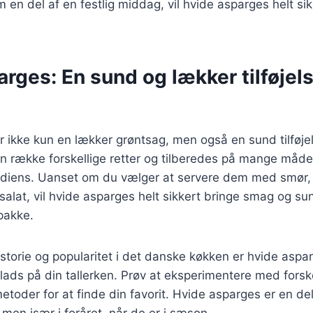
m en del af en festlig middag, vil hvide asparges helt si
rges: En sund og lækker tilføjelse
 ikke kun en lækker grøntsag, men også en sund tilføjels
n række forskellige retter og tilberedes på mange måder
grediens. Uanset om du vælger at servere dem med smør, 
salat, vil hvide asparges helt sikkert bringe smag og sun
pakke.
storie og popularitet i det danske køkken er hvide aspa
plads på din tallerken. Prøv at eksperimentere med forske
etoder for at finde din favorit. Hvide asparges er en de
 men især i foråret, når de er i sæson.