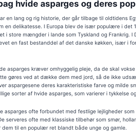
bag hvide asparges og deres popu
 en lang og rig historie, der går tilbage til oldtidens E
m en delikatesse. I Europa blev de især populære i det 
et i store mængder i lande som Tyskland og Frankrig. I
vet en fast bestanddel af det danske køkken, især i forå
de asparges kræver omhyggelig pleje, da de skal vokse 
ette gøres ved at dække dem med jord, så de ikke udsætt
er aspargesene deres karakteristiske farve og milde sm
lige sorter af hvide asparges, som varierer i tykkelse o
e asparges ofte forbundet med festlige lejligheder som
 De serveres ofte med klassiske tilbehør som smør, holla
r dem til en populær ret blandt både unge og gamle.