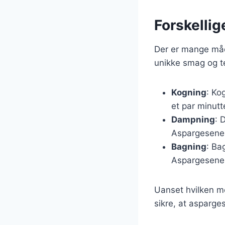
Forskellig
Der er mange måd
unikke smag og te
Kogning
: Ko
et par minutt
Dampning
: 
Aspargesene 
Bagning
: Ba
Aspargesene 
Uanset hvilken me
sikre, at asparge