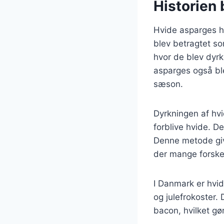
Historien 
Hvide asparges har
blev betragtet so
hvor de blev dyrk
asparges også ble
sæson.
Dyrkningen af hvi
forblive hvide. D
Denne metode giv
der mange forskel
I Danmark er hvid
og julefrokoster.
bacon, hvilket gø