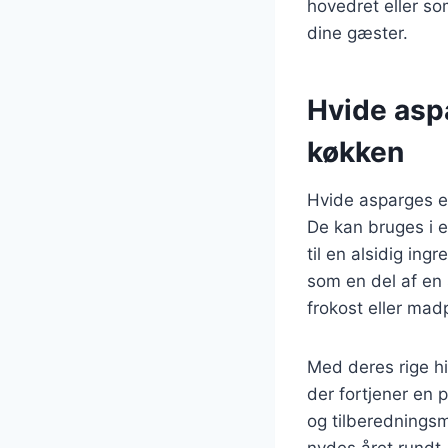
hovedret eller so
dine gæster.
Hvide aspa
køkken
Hvide asparges er
De kan bruges i e
til en alsidig in
som en del af en 
frokost eller mad
Med deres rige hi
der fortjener en 
og tilberedningsm
nydes året rundt,