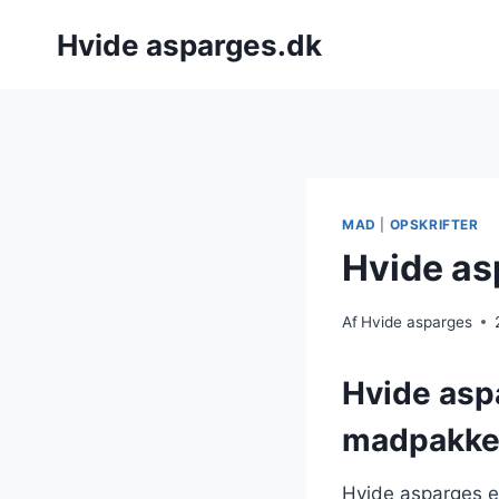
Fortsæt
Hvide asparges.dk
til
indhold
MAD
|
OPSKRIFTER
Hvide as
Af
Hvide asparges
Hvide aspa
madpakk
Hvide asparges er