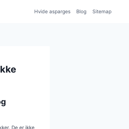
Hvide asparges
Blog
Sitemap
akke
og
kker. De er ikke