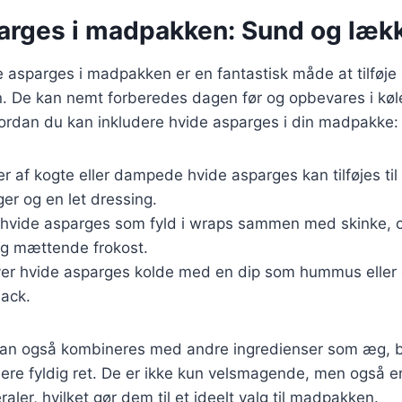
arges i madpakken: Sund og lækk
e asparges i madpakken er en fantastisk måde at tilføj
n. De kan nemt forberedes dagen før og opbevares i køl
hvordan du kan inkludere hvide asparges i din madpakke:
er af kogte eller dampede hvide asparges kan tilføjes til 
er og en let dressing.
 hvide asparges som fyld i wraps sammen med skinke, o
og mættende frokost.
ver hvide asparges kolde med en dip som hummus eller e
nack.
an også kombineres med andre ingredienser som æg, ba
ere fyldig ret. De er ikke kun velsmagende, men også en 
aler, hvilket gør dem til et ideelt valg til madpakken.