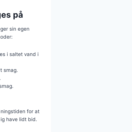
ges på
ger sin egen
toder:
s i saltet vand i
at smag.
.
 smag.
ningstiden for at
g have lidt bid.