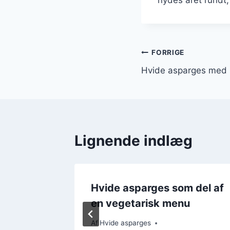
Indlægsnavi
FORRIGE
Hvide asparges med s
Lignende indlæg
krift
Hvide asparges som del af
en vegetarisk menu
Af
Hvide asparges