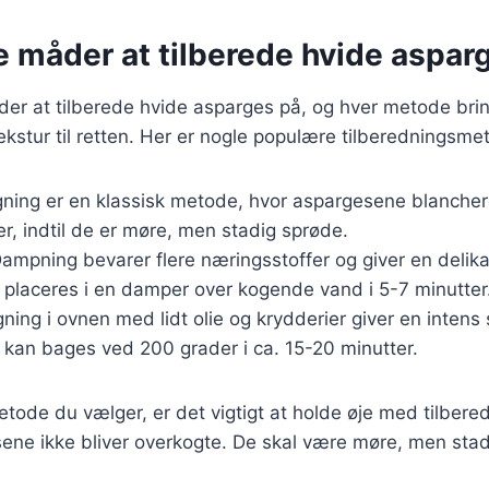
e måder at tilberede hvide aspar
er at tilberede hvide asparges på, og hver metode brin
kstur til retten. Her er nogle populære tilberedningsme
gning er en klassisk metode, hvor aspargesene blanchere
er, indtil de er møre, men stadig sprøde.
Dampning bevarer flere næringsstoffer og giver en delik
placeres i en damper over kogende vand i 5-7 minutter
gning i ovnen med lidt olie og krydderier giver en intens
kan bages ved 200 grader i ca. 15-20 minutter.
tode du vælger, er det vigtigt at holde øje med tilbered
sene ikke bliver overkogte. De skal være møre, men stadi