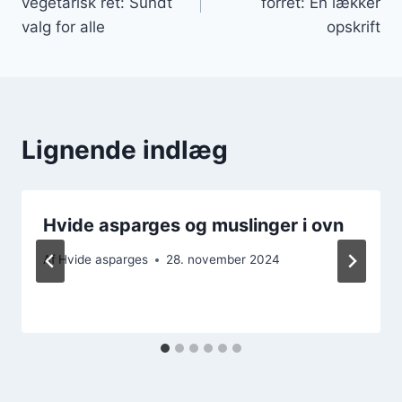
vegetarisk ret: Sundt
forret: En lækker
valg for alle
opskrift
Lignende indlæg
Hvide asparges og muslinger i ovn
Af
Hvide asparges
28. november 2024