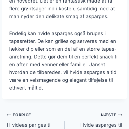
en hovedret. Det er en fantastisk måde at få
flere grøntsager ind i kosten, samtidig med at
man nyder den delikate smag af asparges.
Endelig kan hvide asparges også bruges i
tapasretter. De kan grilles og serveres med en
lækker dip eller som en del af en større tapas-
anretning. Dette gør dem til en perfekt snack til
en aften med venner eller familie. Uanset
hvordan de tilberedes, vil hvide asparges altid
være en velsmagende og elegant tilføjelse til
ethvert måltid.
Indlægsnavigation
FORRIGE
NÆSTE
H videas par ges til
Hvide asparges til