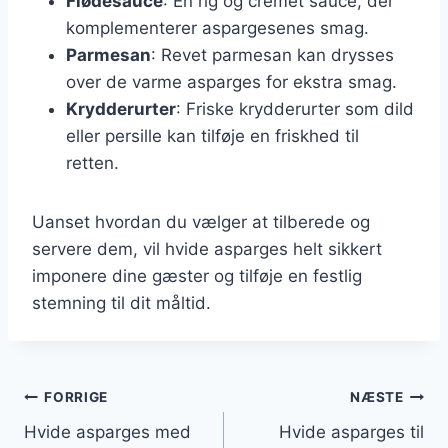
Flødesauce
: En rig og cremet sauce, der
komplementerer aspargesenes smag.
Parmesan
: Revet parmesan kan drysses
over de varme asparges for ekstra smag.
Krydderurter
: Friske krydderurter som dild
eller persille kan tilføje en friskhed til
retten.
Uanset hvordan du vælger at tilberede og
servere dem, vil hvide asparges helt sikkert
imponere dine gæster og tilføje en festlig
stemning til dit måltid.
Indlægsnavigation
FORRIGE
NÆSTE
Hvide asparges med
Hvide asparges til