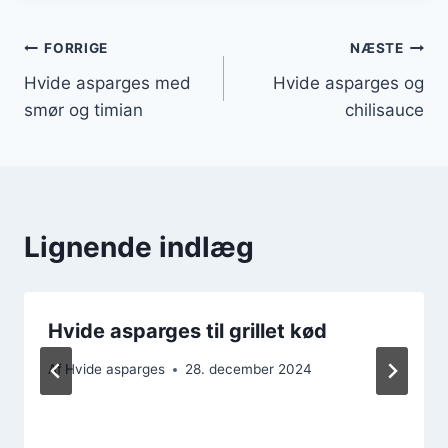
Indlægsnavigation
FORRIGE
NÆSTE
Hvide asparges med
Hvide asparges og
smør og timian
chilisauce
Lignende indlæg
Hvide asparges til grillet kød
Af
Hvide asparges
28. december 2024