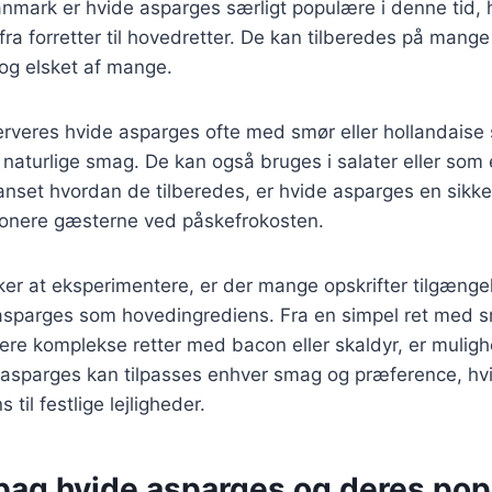
nmark er hvide asparges særligt populære i denne tid, h
, fra forretter til hovedretter. De kan tilberedes på mang
og elsket af mange.
serveres hvide asparges ofte med smør eller hollandaise 
aturlige smag. De kan også bruges i salater eller som 
nset hvordan de tilberedes, er hvide asparges en sikker
ponere gæsterne ved påskefrokosten.
er at eksperimentere, er der mange opskrifter tilgængel
 asparges som hovedingrediens. Fra en simpel ret med 
mere komplekse retter med bacon eller skaldyr, er muli
asparges kan tilpasses enhver smag og præference, hvil
 til festlige lejligheder.
bag hvide asparges og deres popu