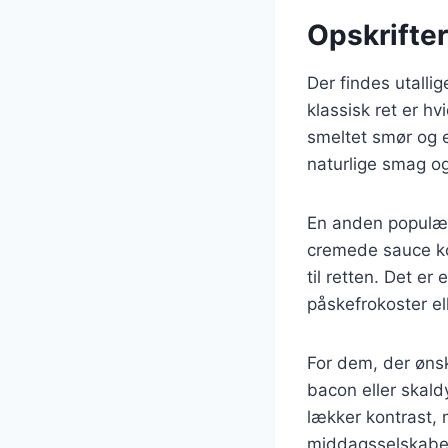
Opskrifter
Der findes utallig
klassisk ret er h
smeltet smør og 
naturlige smag og 
En anden populær
cremede sauce ko
til retten. Det er
påskefrokoster ell
For dem, der øns
bacon eller skal
lækker kontrast, m
middagsselskaber