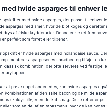
 med hvide asparges til enhver l
e opskrifter med hvide asparges, der passer til enhver le
vide asparges med smør, hvor de blot koges og derefter
et drys af friske krydderurter. Denne enkle ret fremhæ
er perfekt som forret eller tilbehør.
 opskrift er hvide asparges med hollandaise sauce. De
mplimenterer aspargesenes sprødhed og tilføjer en luk
 en klassisk kombination, der ofte serveres ved festlige l
er bryllupper.
ker at prøve noget anderledes, kan hvide asparges ogs
dyr. Kombinationen af den salte bacon og de milde aspa
ens skaldyr tilføjer en delikat smag. Disse retter er perf
 eller som en del af en tapasmenu, hvor de kan nyd