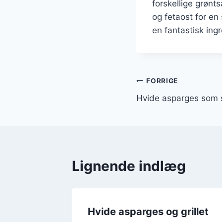
forskellige grønt
og fetaost for en
en fantastisk ingr
Indlægsnavi
FORRIGE
Hvide asparges som 
Lignende indlæg
ed
Hvide asparges og grillet