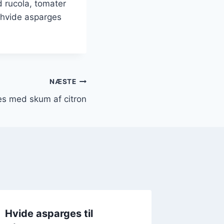
d rucola, tomater
r hvide asparges
NÆSTE
s med skum af citron
Hvide asparges til
Hvide 