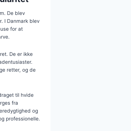
om. De blev
r. I Danmark blev
use for at
arve.
ret. De er ikke
adentusiaster.
e retter, og de
raget til hvide
rges fra
bæredygtighed og
og professionelle.