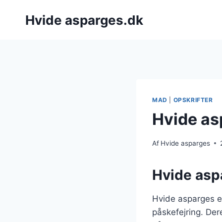
Fortsæt
Hvide asparges.dk
til
indhold
MAD
|
OPSKRIFTER
Hvide asp
Af
Hvide asparges
Hvide aspa
Hvide asparges e
påskefejring. Der