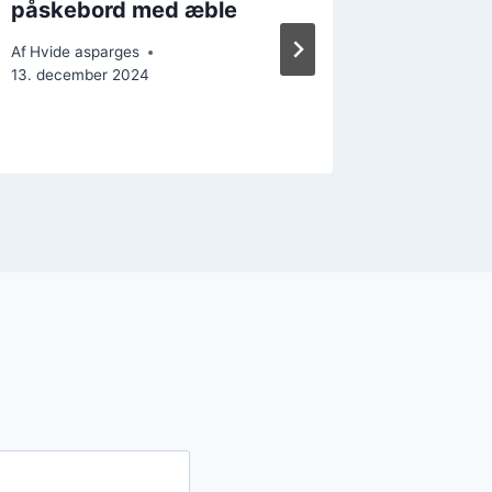
påskebord med æble
holland
kombin
Af
Hvide asparges
13. december 2024
Af
Hvide a
23. decem