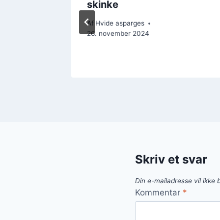
skinke
Af
Hvide asparges
26. november 2024
Skriv et svar
Din e-mailadresse vil ikke b
Kommentar
*