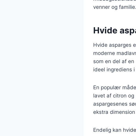
venner og familie
Hvide aspa
Hvide asparges er
moderne madlavni
som en del af en s
ideel ingrediens 
En populær måde a
lavet af citron og
aspargesenes sødm
ekstra dimension 
Endelig kan hvid