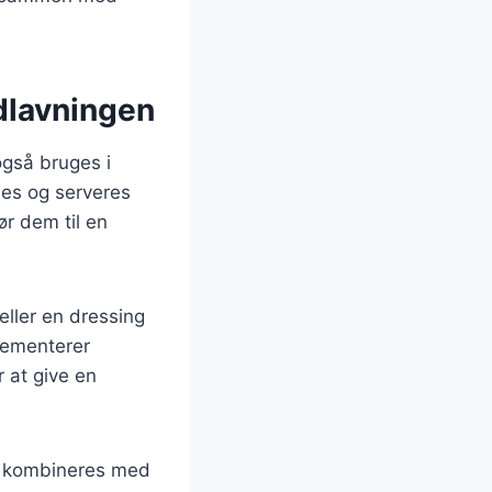
adlavningen
også bruges i
es og serveres
ør dem til en
eller en dressing
plementerer
r at give en
an kombineres med