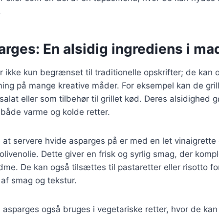
.
rges: En alsidig ingrediens i m
 ikke kun begrænset til traditionelle opskrifter; de kan 
ng på mange kreative måder. For eksempel kan de grill
alat eller som tilbehør til grillet kød. Deres alsidighed g
i både varme og kolde retter.
t servere hvide asparges på er med en let vinaigrette 
 olivenolie. Dette giver en frisk og syrlig smag, der kom
e. De kan også tilsættes til pastaretter eller risotto fo
af smag og tekstur.
e asparges også bruges i vegetariske retter, hvor de k