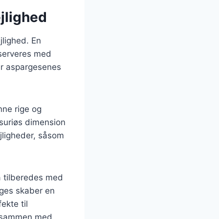
ejlighed
jlighed. En
 serveres med
ver aspargesenes
nne rige og
suriøs dimension
ejligheder, såsom
å tilberedes med
rges skaber en
ekte til
es sammen med