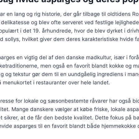
r en lang og rig historie, der går tilbage til oldtidens R
delikatesse og blev ofte serveret ved festlige lejlighede
pulært i det 19. århundrede, hvor de blev dyrket i drivh
sollys, hvilket giver dem deres karakteristiske hvide f
parges en vigtig del af den danske madkultur, især i forå
ketraditionerne, men også en favorit blandt kokke og m
 og tekstur gør dem til en uundgåelig ingrediens i mang
på menukortet i restauranter over hele landet.
resse for lokale og sæsonbestemte råvarer har også bid
itet. Mange danskere vælger at købe friske, lokale aspa
 sikrer, at de får den bedste kvalitet. Dette fokus på 
t hvide asparges til en favorit blandt både hjemmekokke 