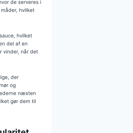
vor de serveres i
e måder, hvilket
sauce, hvilket
en del af en
 vinder, når det
ige, der
smør og
ghederne næsten
ket gør dem til
laritet