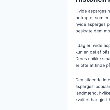
Hvide asparges ha
betragtet som en 
hvide asparges po
beskytte dem mod 
I dag er hvide as
kun en del af pås
Deres unikke smag
er ofte at finde 
Den stigende inte
asparges’ popular
landmænd, hvilket
kvalitet har gjor