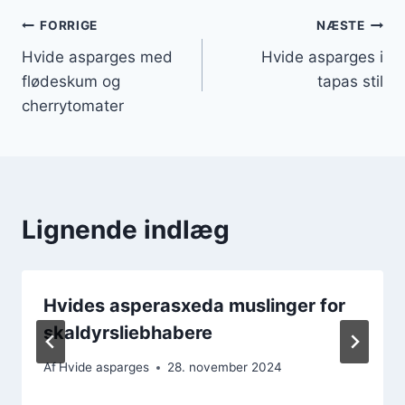
Indlægsnavigation
FORRIGE
NÆSTE
Hvide asparges med
Hvide asparges i
flødeskum og
tapas stil
cherrytomater
Lignende indlæg
Hvides asperasxeda muslinger for
skaldyrsliebhabere
Af
Hvide asparges
28. november 2024