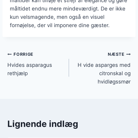
måltider kan tilføje et strejf af elegance og gøre
måltidet endnu mere mindeværdigt. De er ikke
kun velsmagende, men også en visuel
fornøjelse, der vil imponere dine gæster.
Indlægsnavigation
FORRIGE
NÆSTE
Hvides asparagus
H vide asparges med
rethjælp
citronskal og
hvidløgssmør
Lignende indlæg