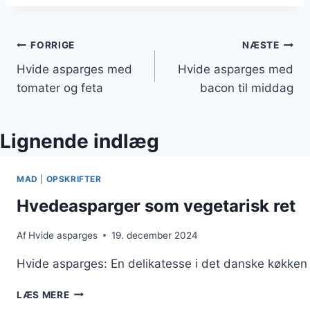
Indlægsnavigation
FORRIGE
NÆSTE
Hvide asparges med
Hvide asparges med
tomater og feta
bacon til middag
Lignende indlæg
MAD
|
OPSKRIFTER
Hvedeasparger som vegetarisk ret
Af
Hvide asparges
19. december 2024
Hvide asparges: En delikatesse i det danske køkken H
HVEDEASPARGER
LÆS MERE
SOM