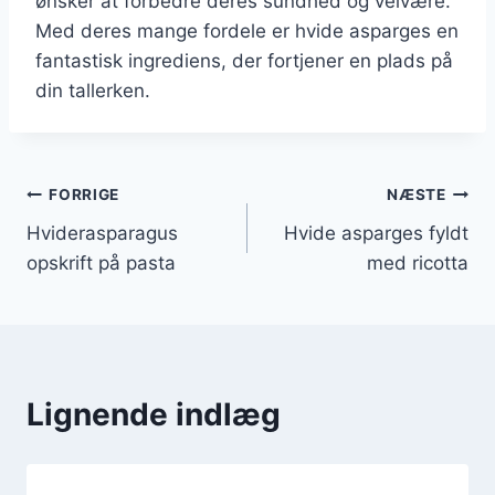
ønsker at forbedre deres sundhed og velvære.
Med deres mange fordele er hvide asparges en
fantastisk ingrediens, der fortjener en plads på
din tallerken.
Indlægsnavigation
FORRIGE
NÆSTE
Hviderasparagus
Hvide asparges fyldt
opskrift på pasta
med ricotta
Lignende indlæg