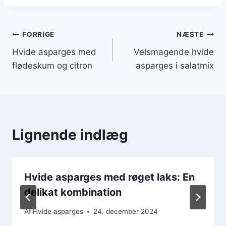
Indlægsnavigation
FORRIGE
NÆSTE
Hvide asparges med
Velsmagende hvide
flødeskum og citron
asparges i salatmix
Lignende indlæg
Hvide asparges med røget laks: En
delikat kombination
Af
Hvide asparges
24. december 2024