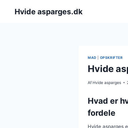
Fortsæt
Hvide asparges.dk
til
indhold
MAD
|
OPSKRIFTER
Hvide as
Af
Hvide asparges
Hvad er h
fordele
Hvide asparges er