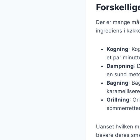
Forskellig
Der er mange måde
ingrediens i køkk
Kogning
: Ko
et par minutt
Dampning
: 
en sund metod
Bagning
: Ba
karamelliser
Grillning
: Gr
sommerretter
Uanset hvilken me
bevare deres sma