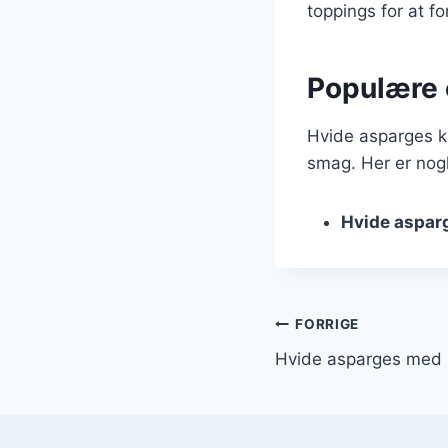
toppings for at f
Populære 
Hvide asparges ka
smag. Her er nogl
Hvide aspar
Indlægsnavi
FORRIGE
Hvide asparges med 