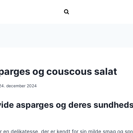
parges og couscous salat
24. december 2024
vide asparges og deres sundhe
 en delikatesse, der er kendt for sin milde smag og spr