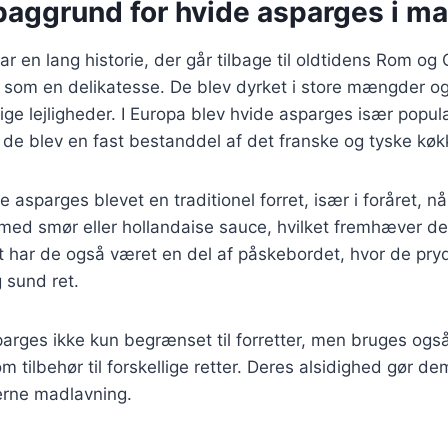
 baggrund for hvide asparges i m
r en lang historie, der går tilbage til oldtidens Rom o
 som en delikatesse. De blev dyrket i store mængder og
lige lejligheder. I Europa blev hvide asparges især popul
de blev en fast bestanddel af det franske og tyske køk
 asparges blevet en traditionel forret, især i foråret, n
med smør eller hollandaise sauce, hvilket fremhæver de
t har de også været en del af påskebordet, hvor de pryd
 sund ret.
parges ikke kun begrænset til forretter, men bruges også 
 tilbehør til forskellige retter. Deres alsidighed gør de
erne madlavning.