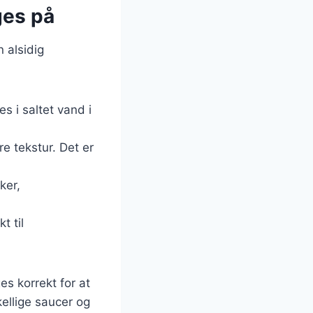
ges på
 alsidig
s i saltet vand i
e tekstur. Det er
ker,
t til
es korrekt for at
llige saucer og