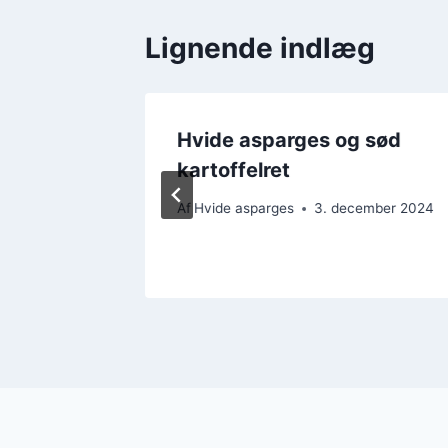
Lignende indlæg
ed
Hvide asparges og sød
kartoffelret
Af
Hvide asparges
3. december 2024
ember 2024