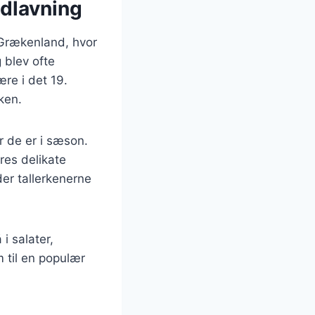
adlavning
g Grækenland, hvor
 blev ofte
ære i det 19.
ken.
år de er i sæson.
res delikate
er tallerkenerne
i salater,
m til en populær