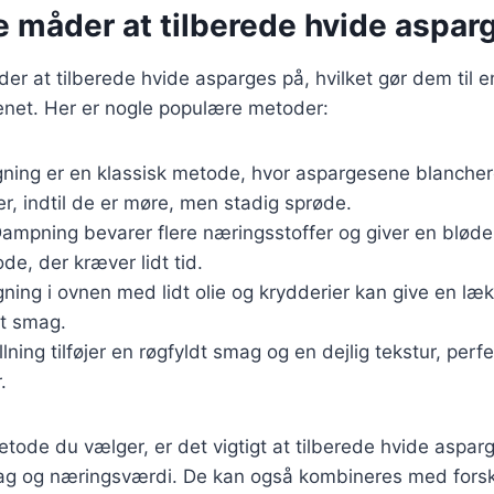
e måder at tilberede hvide aspar
r at tilberede hvide asparges på, hvilket gør dem til en
enet. Her er nogle populære metoder:
gning er en klassisk metode, hvor aspargesene blanchere
er, indtil de er møre, men stadig sprøde.
Dampning bevarer flere næringsstoffer og giver en bløder
e, der kræver lidt tid.
gning i ovnen med lidt olie og krydderier kan give en læk
et smag.
illning tilføjer en røgfyldt smag og en dejlig tekstur, perfek
.
tode du vælger, er det vigtigt at tilberede hvide asparg
g og næringsværdi. De kan også kombineres med forske