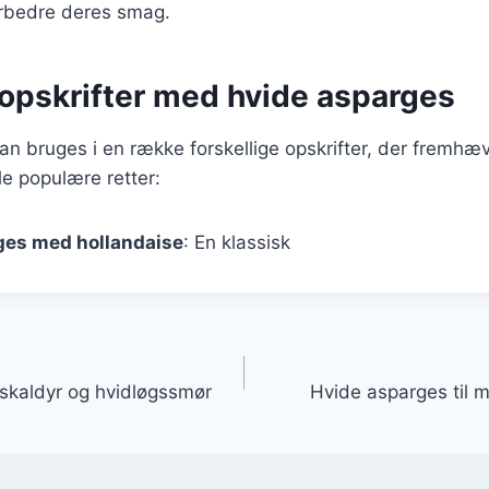
orbedre deres smag.
opskrifter med hvide asparges
n bruges i en række forskellige opskrifter, der fremhæ
e populære retter:
ges med hollandaise
: En klassisk
gation
skaldyr og hvidløgssmør
Hvide asparges til 