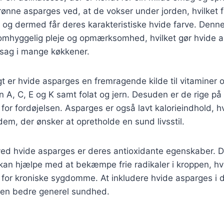
 grønne asparges ved, at de vokser under jorden, hvilket 
yl og dermed får deres karakteristiske hvide farve. Denn
omhyggelig pleje og opmærksomhed, hvilket gør hvide as
tsag i mange køkkener.
er hvide asparges en fremragende kilde til vitaminer o
n A, C, E og K samt folat og jern. Desuden er de rige på k
for fordøjelsen. Asparges er også lavt kalorieindhold, hv
 dem, der ønsker at opretholde en sund livsstil.
ved hvide asparges er deres antioxidante egenskaber. 
 kan hjælpe med at bekæmpe frie radikaler i kroppen, hv
 for kroniske sygdomme. At inkludere hvide asparges i d
l en bedre generel sundhed.