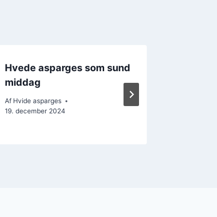
Hvede asparges som sund
Hvide a
middag
Friskhe
Af
Hvide asparges
Af
Hvide a
19. december 2024
24. decem