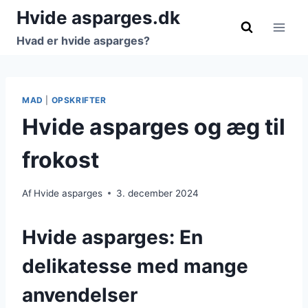
Fortsæt
Hvide asparges.dk
til
Hvad er hvide asparges?
indhold
MAD
|
OPSKRIFTER
Hvide asparges og æg til
frokost
Af
Hvide asparges
3. december 2024
Hvide asparges: En
delikatesse med mange
anvendelser