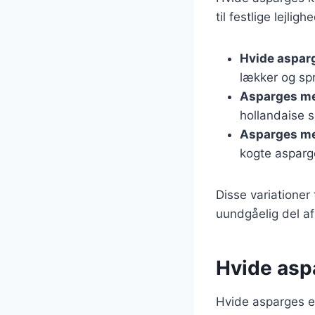
til festlige lejli
Hvide aspar
lækker og spr
Asparges me
hollandaise s
Asparges med
kogte asparge
Disse variationer 
uundgåelig del a
Hvide aspa
Hvide asparges er