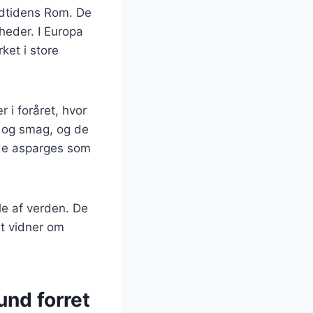
oldtidens Rom. De
gheder. I Europa
ket i store
 i foråret, hvor
t og smag, og de
vide asparges som
le af verden. De
et vidner om
und forret