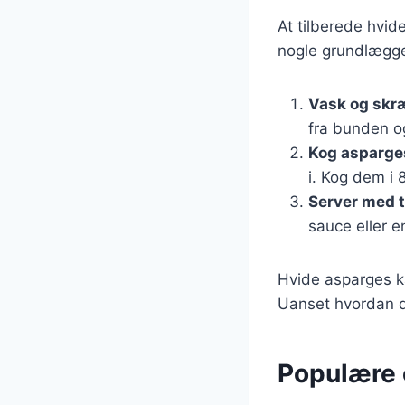
At tilberede hvid
nogle grundlæggen
Vask og skr
fra bunden og
Kog asparg
i. Kog dem i 
Server med t
sauce eller e
Hvide asparges ka
Uanset hvordan du
Populære 