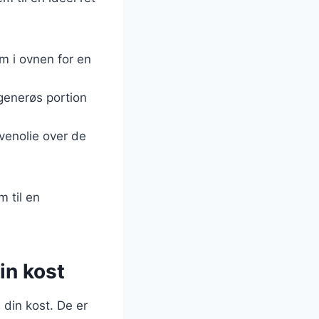
m i ovnen for en
generøs portion
ivenolie over de
m til en
in kost
 din kost. De er