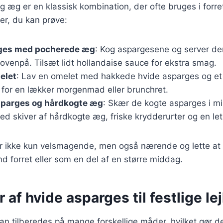
 æg er en klassisk kombination, der ofte bruges i forret
er, du kan prøve:
ges med pocherede æg
: Kog aspargesene og server d
venpå. Tilsæt lidt hollandaise sauce for ekstra smag.
elet
: Lav en omelet med hakkede hvide asparges og et 
for en lækker morgenmad eller brunchret.
sparges og hårdkogte æg
: Skær de kogte asparges i mi
 skiver af hårdkogte æg, friske krydderurter og en let
 er ikke kun velsmagende, men også nærende og lette at
nd forret eller som en del af en større middag.
r af hvide asparges til festlige le
n tilberedes på mange forskellige måder, hvilket gør dem