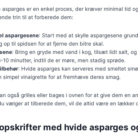
e asparges er en enkel proces, der kræver minimal tid og
de trin til at forberede dem:
æl aspargesene
: Start med at skylle aspargesene grun
 op til spidsen for at fjerne den bitre skal.
esene
: Bring en gryde med vand i kog, tilsæt lidt salt, 
8-10 minutter, indtil de er møre, men stadig sprøde.
ilbehør
: Hvide asparges kan serveres med smeltet smør
n simpel vinaigrette for at fremhæve deres smag.
n også grilles eller bages i ovnen for at give dem en 
 vælger at tilberede dem, vil de altid være en lækker o
opskrifter med hvide asparges 