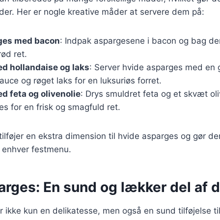
gheder. Her er nogle kreative måder at servere dem på:
ges med bacon
: Indpak aspargesene i bacon og bag de
ød ret.
d hollandaise og laks
: Server hvide asparges med en 
auce og røget laks for en luksuriøs forret.
 feta og olivenolie
: Drys smuldret feta og et skvæt ol
s for en frisk og smagfuld ret.
tilføjer en ekstra dimension til hvide asparges og gør de
f enhver festmenu.
rges: En sund og lækker del af d
 ikke kun en delikatesse, men også en sund tilføjelse til