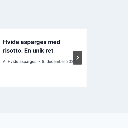
Hvide asparges med
Hvide 
risotto: En unik ret
avokad
cherry
Af
Hvide asparges
9. december 2024
Af
Hvide a