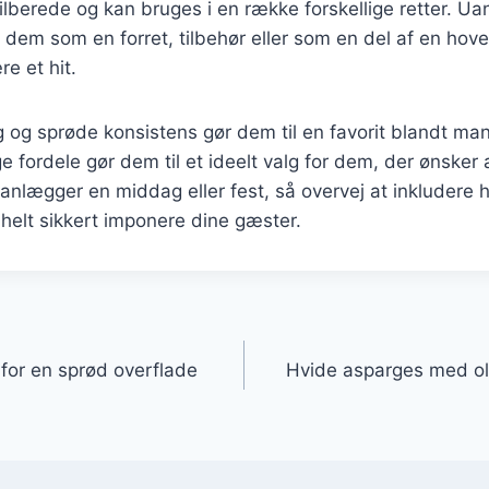
t tilberede og kan bruges i en række forskellige retter. U
 dem som en forret, tilbehør eller som en del af en hoved
e et hit.
 og sprøde konsistens gør dem til en favorit blandt ma
ordele gør dem til et ideelt valg for dem, der ønsker 
nlægger en middag eller fest, så overvej at inkludere 
 helt sikkert imponere dine gæster.
gation
for en sprød overflade
Hvide asparges med ol