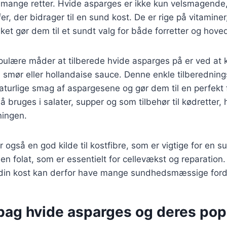
i mange retter. Hvide asparges er ikke kun velsmagende
r, der bidrager til en sund kost. De er rige på vitaminer
lket gør dem til et sundt valg for både forretter og hoved
pulære måder at tilberede hvide asparges på er ved at 
smør eller hollandaise sauce. Denne enkle tilberedni
urlige smag af aspargesene og gør dem til en perfekt f
 bruges i salater, supper og som tilbehør til kødretter, 
ningen.
 også en god kilde til kostfibre, som er vigtige for en s
n folat, som er essentielt for cellevækst og reparation.
 din kost kan derfor have mange sundhedsmæssige ford
bag hvide asparges og deres popu