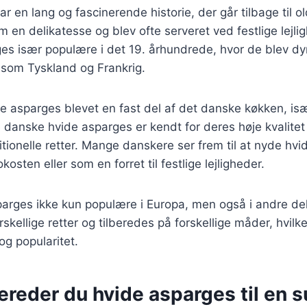
r en lang og fascinerende historie, der går tilbage til 
m en delikatesse og blev ofte serveret ved festlige lejli
es især populære i det 19. århundrede, hvor de blev dyr
som Tyskland og Frankrig.
e asparges blevet en fast del af det danske køkken, især
 danske hvide asparges er kendt for deres høje kvalite
ditionelle retter. Mange danskere ser frem til at nyde h
kosten eller som en forret til festlige lejligheder.
parges ikke kun populære i Europa, men også i andre de
skellige retter og tilberedes på forskellige måder, hvilk
og popularitet.
ereder du hvide asparges til en s