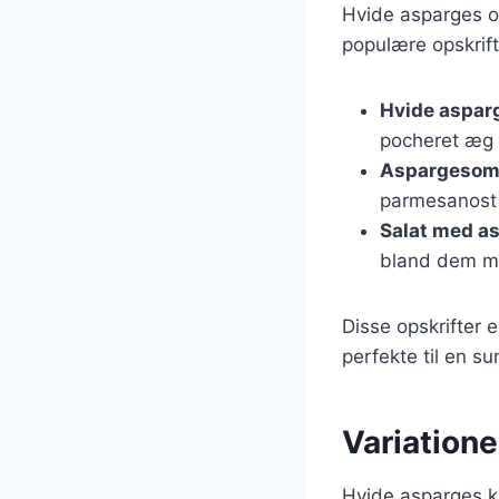
Hvide asparges og
populære opskrift
Hvide aspar
pocheret æg o
Aspargesom
parmesanost 
Salat med a
bland dem med
Disse opskrifter
perfekte til en su
Variatione
Hvide asparges ka