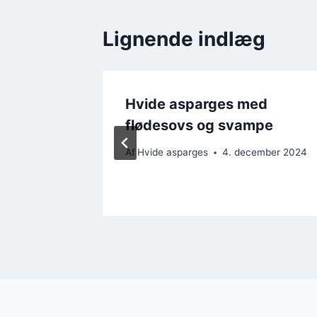
Lignende indlæg
d dild
Hvide asparges med
flødesovs og svampe
Af
Hvide asparges
4. december 2024