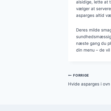
alsidige, lette a
vælger at servere
asparges altid vær
Deres milde smag
sundhedsmæssige f
næste gang du pla
din menu – de vil
Indlægsnavi
FORRIGE
Hvide asparges i ovn 