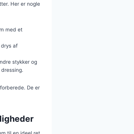
ter. Her er nogle
em med et
drys af
ndre stykker og
 dressing.
 forberede. De er
jligheder
 til en ideel ret