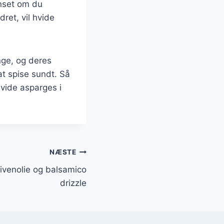
anset om du
ret, vil hvide
nge, og deres
at spise sundt. Så
hvide asparges i
NÆSTE
ivenolie og balsamico
drizzle