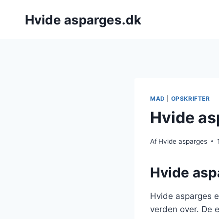
Fortsæt
Hvide asparges.dk
til
indhold
MAD
|
OPSKRIFTER
Hvide as
Af
Hvide asparges
Hvide asp
Hvide asparges er
verden over. De e