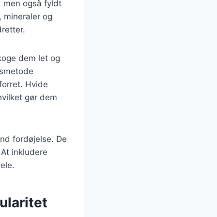
, men også fyldt
, mineraler og
retter.
koge dem let og
ngsmetode
orret. Hvide
hvilket gør dem
und fordøjelse. De
 At inkludere
ele.
laritet