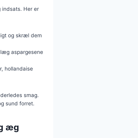
 indsats. Her er
digt og skræl dem
og læg aspargesene
, hollandaise
anderledes smag.
g sund forret.
og æg