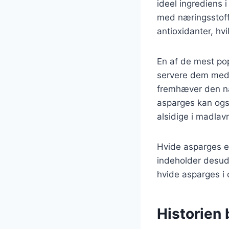
ideel ingrediens 
med næringsstoffe
antioxidanter, hvi
En af de mest po
servere dem med 
fremhæver den nat
asparges kan også
alsidige i madlav
Hvide asparges er
indeholder desude
hvide asparges i
Historien 