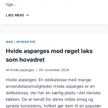
rige…
HVIDE
LÆS MERE
ASPARGES
MED
KRYDDERURTER:
FORFRISKENDE
OG
MAD
|
OPSKRIFTER
SUNDT
Hvide asparges med røget laks
som hovedret
Af
Hvide asparges
29. november 2024
Hvide asparges: En delikatesse med mange
anvendelsesmuligheder Hvide asparges er en
delikatesse, der har en særlig plads i det danske
køkken. De er kendt for deres milde smag og
sprøde konsistens, hvilket gør dem til en populær