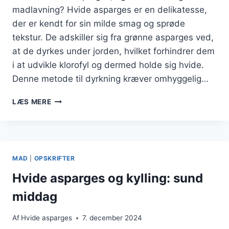
madlavning? Hvide asparges er en delikatesse,
der er kendt for sin milde smag og sprøde
tekstur. De adskiller sig fra grønne asparges ved,
at de dyrkes under jorden, hvilket forhindrer dem
i at udvikle klorofyl og dermed holde sig hvide.
Denne metode til dyrkning kræver omhyggelig…
HVIDE
LÆS MERE
ASPARGES
FYLDT
MED
AVOKADO
MAD
|
OPSKRIFTER
Hvide asparges og kylling: sund
middag
Af
Hvide asparges
7. december 2024