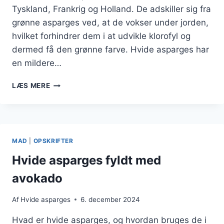
Tyskland, Frankrig og Holland. De adskiller sig fra
grønne asparges ved, at de vokser under jorden,
hvilket forhindrer dem i at udvikle klorofyl og
dermed få den grønne farve. Hvide asparges har
en mildere…
HVIDE
LÆS MERE
ASPARGES
I
OVN
MED
FRISKE
MAD
|
OPSKRIFTER
TOMATER
Hvide asparges fyldt med
avokado
Af
Hvide asparges
6. december 2024
Hvad er hvide asparges, og hvordan bruges de i