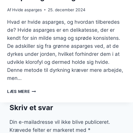
Af
Hvide asparges
25. december 2024
Hvad er hvide asparges, og hvordan tilberedes
de? Hvide asparges er en delikatesse, der er
kendt for sin milde smag og sprøde konsistens.
De adskiller sig fra grønne asparges ved, at de
dyrkes under jorden, hvilket forhindrer dem i at
udvikle klorofyl og dermed holde sig hvide.
Denne metode til dyrkning kræver mere arbejde,
men…
HVIDE
LÆS MERE
ASPARGES
MED
Skriv et svar
SMØR:
SIMPELT
OG
Din e-mailadresse vil ikke blive publiceret.
VELSMAGENDE
Krævede felter er markeret med
*