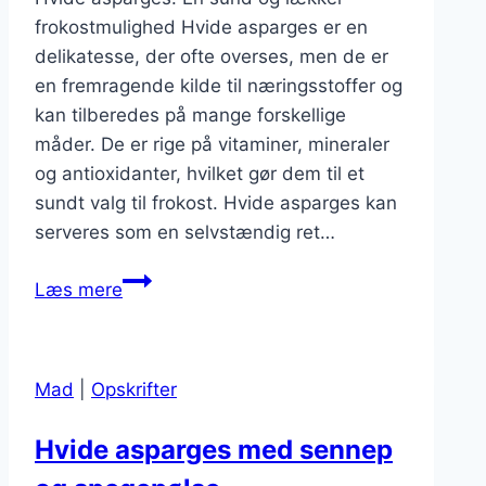
frokostmulighed Hvide asparges er en
delikatesse, der ofte overses, men de er
en fremragende kilde til næringsstoffer og
kan tilberedes på mange forskellige
måder. De er rige på vitaminer, mineraler
og antioxidanter, hvilket gør dem til et
sundt valg til frokost. Hvide asparges kan
serveres som en selvstændig ret…
Hvide
Læs mere
asparges
som
sund
Mad
|
Opskrifter
frokostret
Hvide asparges med sennep