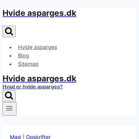
Hvide asparges.dk
Fortsæt
til
indhold
Hvide asparges
Blog
Sitemap
Hvide asparges.dk
Hvad er hvide asparges?
Mad
|
Opskrifter