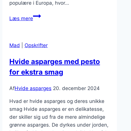
populære i Europa, hvor…
Hvide
Læs mere
asparges:
Hemmeligheden
bag
Mad
|
Opskrifter
den
perfekte
Hvide asparges med pesto
tilberedning
for ekstra smag
Af
Hvide asparges
20. december 2024
Hvad er hvide asparges og deres unikke
smag Hvide asparges er en delikatesse,
der skiller sig ud fra de mere almindelige
grønne asparges. De dyrkes under jorden,