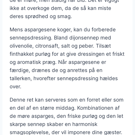
de er møre, men stadig har bid. Det er vigtigt
ikke at overkoge dem, da de så kan miste
deres sprødhed og smag.
Mens aspargesene koger, kan du forberede
sennepsdressing. Bland dijonsennep med
olivenolie, citronsaft, salt og peber. Tilsæt
finthakket purløg for at give dressingen et friskt
og aromatisk præg. Når aspargesene er
færdige, drænes de og anrettes på en
tallerken, hvorefter sennepsdressing hældes
over.
Denne ret kan serveres som en forret eller som
en del af en større middag. Kombinationen af
de møre asparges, den friske purløg og den let
skarpe sennep skaber en harmonisk
smagsoplevelse, der vil imponere dine gæster.