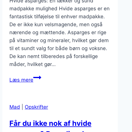
Hvide asparges: En lækker og sund
madpakke mulighed Hvide asparges er en
fantastisk tilføjelse til enhver madpakke.
De er ikke kun velsmagende, men også
nærende og mættende. Asparges er rige
på vitaminer og mineraler, hvilket gør dem
til et sundt valg for både børn og voksne.
De kan nemt tilberedes på forskellige
måder, hvilket gør…
Hvide
Læs mere
asparges
til
madpakke
Mad
|
Opskrifter
der
mætter
Får du ikke nok af hvide