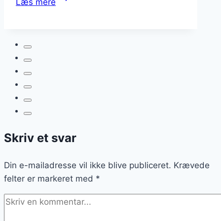
Læs mere
asparges
som
sund
frokostret
Skriv et svar
Din e-mailadresse vil ikke blive publiceret.
Krævede
felter er markeret med
*