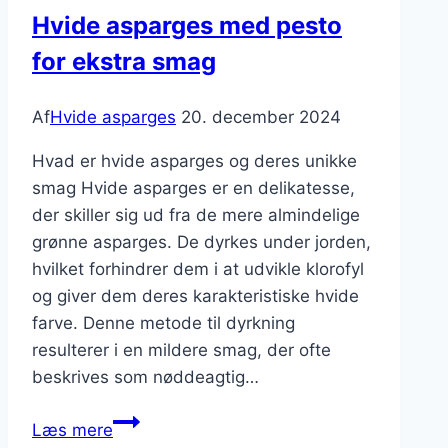
Hvide asparges med pesto
for ekstra smag
Af
Hvide asparges
20. december 2024
Hvad er hvide asparges og deres unikke
smag Hvide asparges er en delikatesse,
der skiller sig ud fra de mere almindelige
grønne asparges. De dyrkes under jorden,
hvilket forhindrer dem i at udvikle klorofyl
og giver dem deres karakteristiske hvide
farve. Denne metode til dyrkning
resulterer i en mildere smag, der ofte
beskrives som nøddeagtig…
Hvide
Læs mere
asparges