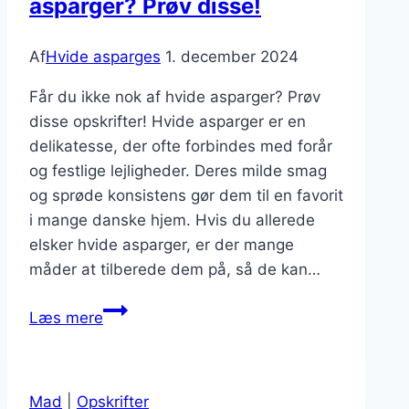
asparger? Prøv disse!
Af
Hvide asparges
1. december 2024
Får du ikke nok af hvide asparger? Prøv
disse opskrifter! Hvide asparger er en
delikatesse, der ofte forbindes med forår
og festlige lejligheder. Deres milde smag
og sprøde konsistens gør dem til en favorit
i mange danske hjem. Hvis du allerede
elsker hvide asparger, er der mange
måder at tilberede dem på, så de kan…
Får
Læs mere
du
ikke
nok
Mad
|
Opskrifter
af