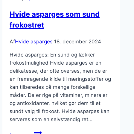
hvide
Hvide asparges som sund
asparger?
frokostret
Prøv
disse!
Af
Hvide asparges
18. december 2024
Hvide asparges: En sund og lækker
frokostmulighed Hvide asparges er en
delikatesse, der ofte overses, men de er
en fremragende kilde til næringsstoffer og
kan tilberedes på mange forskellige
måder. De er rige på vitaminer, mineraler
og antioxidanter, hvilket gør dem til et
sundt valg til frokost. Hvide asparges kan
serveres som en selvstændig ret…
Hvide