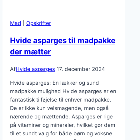
med
pesto
Mad
|
Opskrifter
for
ekstra
Hvide asparges til madpakke
smag
der mætter
Af
Hvide asparges
17. december 2024
Hvide asparges: En lækker og sund
madpakke mulighed Hvide asparges er en
fantastisk tilføjelse til enhver madpakke.
De er ikke kun velsmagende, men også
nærende og mættende. Asparges er rige
på vitaminer og mineraler, hvilket gør dem
til et sundt valg for både børn og voksne.