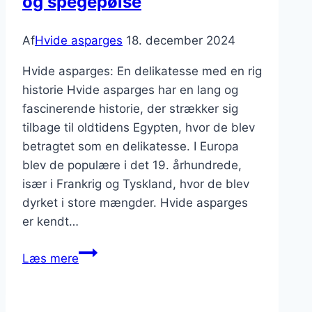
og spegepølse
Af
Hvide asparges
18. december 2024
Hvide asparges: En delikatesse med en rig
historie Hvide asparges har en lang og
fascinerende historie, der strækker sig
tilbage til oldtidens Egypten, hvor de blev
betragtet som en delikatesse. I Europa
blev de populære i det 19. århundrede,
især i Frankrig og Tyskland, hvor de blev
dyrket i store mængder. Hvide asparges
er kendt…
Hvide
Læs mere
asparges
med
sennep