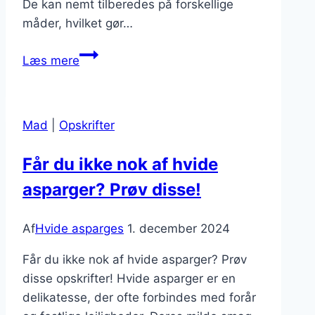
De kan nemt tilberedes på forskellige
måder, hvilket gør…
Hvide
Læs mere
asparges
til
madpakke
Mad
|
Opskrifter
der
mætter
Får du ikke nok af hvide
asparger? Prøv disse!
Af
Hvide asparges
1. december 2024
Får du ikke nok af hvide asparger? Prøv
disse opskrifter! Hvide asparger er en
delikatesse, der ofte forbindes med forår