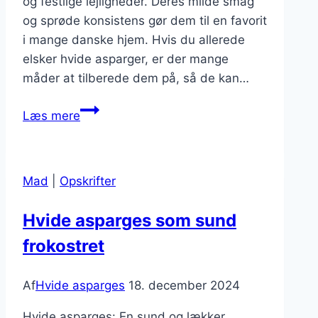
og festlige lejligheder. Deres milde smag
og sprøde konsistens gør dem til en favorit
i mange danske hjem. Hvis du allerede
elsker hvide asparger, er der mange
måder at tilberede dem på, så de kan…
Får
Læs mere
du
ikke
nok
Mad
|
Opskrifter
af
hvide
Hvide asparges som sund
asparger?
frokostret
Prøv
disse!
Af
Hvide asparges
18. december 2024
Hvide asparges: En sund og lækker