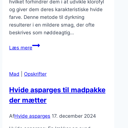
hvilket forhindrer dem i at udvikle klorofyl
og giver dem deres karakteristiske hvide
farve. Denne metode til dyrkning
resulterer i en mildere smag, der ofte
beskrives som nøddeagtig…
Hvide
Læs mere
asparges
med
pesto
Mad
|
Opskrifter
for
ekstra
Hvide asparges til madpakke
smag
der mætter
Af
Hvide asparges
17. december 2024