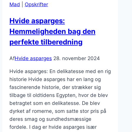
Mad
|
Opskrifter
og
spegepølse
Hvide asparges:
Hemmeligheden bag den
perfekte tilberedning
Af
Hvide asparges
28. november 2024
Hvide asparges: En delikatesse med en rig
historie Hvide asparges har en lang og
fascinerende historie, der strækker sig
tilbage til oldtidens Egypten, hvor de blev
betragtet som en delikatesse. De blev
dyrket af romerne, som satte stor pris på
deres smag og sundhedsmæssige
fordele. I dag er hvide asparges især