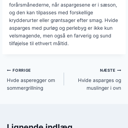
forårsmånederne, når aspargesene er i sæson,
og den kan tilpasses med forskellige
krydderurter eller grøntsager efter smag. Hvide
asparges med purløg og perlebyg er ikke kun
velsmagende, men også en farverig og sund
tilføjelse til ethvert måltid.
Indlægsnavigation
FORRIGE
NÆSTE
Hvde asperegger om
Hvide asparges og
sommergrillning
muslinger i ovn
Lignende indlæg