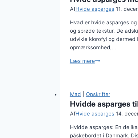
Af
Hvide asparges
11. dece
Hvad er hvide asparges og 
og sprøde tekstur. De adski
udvikle klorofyl og dermed
opmærksomhed,…
Hvide
Læs mere
asparges
med
citron
og
Mad
|
Opskrifter
rucola
Hvidde asparges ti
Af
Hvide asparges
14. dec
Hvidde asparges: En delikat
påskebordet i Danmark. Dis