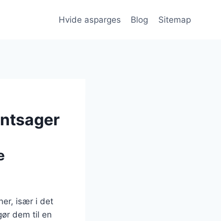
Hvide asparges
Blog
Sitemap
øntsager
e
er, især i det
ør dem til en