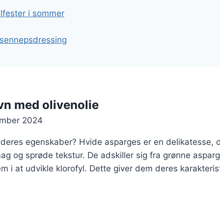
gation
llfester i sommer
sennepsdressing
vn med olivenolie
ember 2024
deres egenskaber? Hvide asparges er en delikatesse, 
ag og sprøde tekstur. De adskiller sig fra grønne aspar
em i at udvikle klorofyl. Dette giver dem deres karakteri