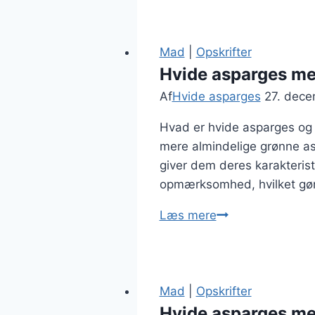
i
ovn
med
Mad
|
Opskrifter
olivenolie
Hvide asparges me
Af
Hvide asparges
27. dec
Hvad er hvide asparges og d
mere almindelige grønne asp
giver dem deres karakteris
opmærksomhed, hvilket gø
Hvide
Læs mere
asparges
med
parmesan
i
Mad
|
Opskrifter
pasta
Hvide asparges med