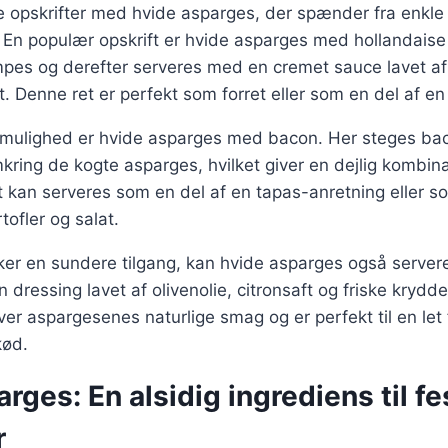
ge opskrifter med hvide asparges, der spænder fra enkle 
 En populær opskrift er hvide asparges med hollandaise
pes og derefter serveres med en cremet sauce lavet 
t. Denne ret er perfekt som forret eller som en del af en
mulighed er hvide asparges med bacon. Her steges bac
mkring de kogte asparges, hvilket giver en dejlig kombin
t kan serveres som en del af en tapas-anretning eller s
ofler og salat.
ker en sundere tilgang, kan hvide asparges også server
en dressing lavet af olivenolie, citronsaft og friske krydd
er aspargesenes naturlige smag og er perfekt til en let 
 kød.
rges: En alsidig ingrediens til fe
r