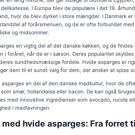
r en lang historie, der går tilbage til oldtidens Egypten
delikatesse. I Europa blev de populære i det 19. århund
and, hvor de blev dyrket i store mængder. I Danmark er
standdel af forårsmenuen, og de er ofte forbundet med 
påske og midsommer.
parges en vigtig del af det danske køkken, og de finde
ær i foråret, når de er i sæson. Deres popularitet skylde
eres sundhedsmæssige fordele. Hvide asparges er rige
 gør dem til et sundt valg for dem, der ønsker at spise s
 asparges en del af den danske madkultur, hvor de oft
r som smør, hollandaise eller bacon. De kan også bruges
s med innovative ingredienser som avocado, rucola eller
ighed i madlavningen.
 med hvide asparges: Fra forret t