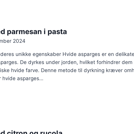
d parmesan i pasta
ember 2024
eres unikke egenskaber Hvide asparges er en delikatess
arges. De dyrkes under jorden, hvilket forhindrer dem i
tiske hvide farve. Denne metode til dyrkning kræver omh
r hvide asparges…
 citron og rucola