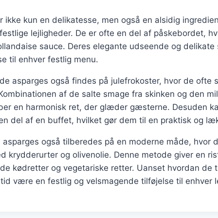
 ikke kun en delikatesse, men også en alsidig ingredie
festlige lejligheder. De er ofte en del af påskebordet, h
ollandaise sauce. Deres elegante udseende og delikate 
lse til enhver festlig menu.
vide asparges også findes på julefrokoster, hvor de ofte
. Kombinationen af de salte smage fra skinken og den m
er en harmonisk ret, der glæder gæsterne. Desuden ka
en del af en buffet, hvilket gør dem til en praktisk og l
 asparges også tilberedes på en moderne måde, hvor de 
 krydderurter og olivenolie. Denne metode giver en ris
åde kødretter og vegetariske retter. Uanset hvordan de ti
id være en festlig og velsmagende tilføjelse til enhver l