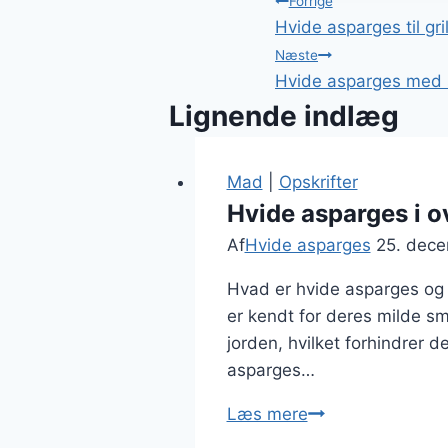
Indlægsnavi
Forrige
Hvide asparges til gri
Næste
Hvide asparges med 
Lignende indlæg
Mad
|
Opskrifter
Hvide asparges i o
Af
Hvide asparges
25. dec
Hvad er hvide asparges og 
er kendt for deres milde sm
jorden, hvilket forhindrer d
asparges…
Hvide
Læs mere
asparges