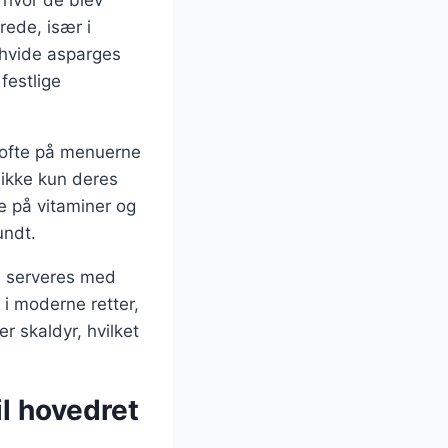
, hvor de blev
rede, især i
 hvide asparges
festlige
s ofte på menuerne
s ikke kun deres
 på vitaminer og
undt.
e serveres med
 i moderne retter,
 skaldyr, hvilket
il hovedret