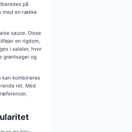
ilberedes på
es med en række
aise sauce. Disse
lføjer en rigdom,
es i salater, hvor
re grøntsager og
De kan kombineres
ærende ret. Med
præferencer,
laritet