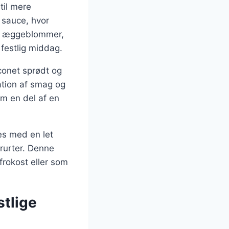
til mere
 sauce, hvor
af æggeblommer,
 festlig middag.
onet sprødt og
ation af smag og
om en del af en
es med en let
erurter. Denne
frokost eller som
stlige