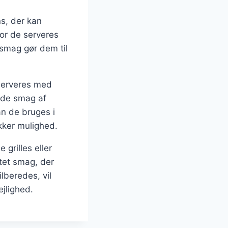
ns, der kan
vor de serveres
smag gør dem til
 serveres med
ilde smag af
n de bruges i
ækker mulighed.
grilles eller
tet smag, der
lberedes, vil
ejlighed.