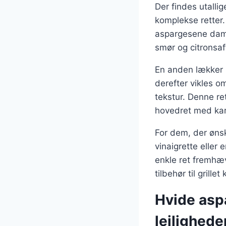
Der findes utalli
komplekse retter.
aspargesene dam
smør og citronsaf
En anden lækker 
derefter vikles o
tekstur. Denne re
hovedret med kart
For dem, der øns
vinaigrette eller 
enkle ret fremhæv
tilbehør til grillet
Hvide aspa
lejlighede