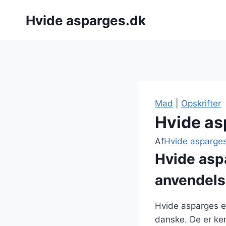
Fortsæt
Hvide asparges.dk
til
indhold
Mad
|
Opskrifter
Hvide as
Af
Hvide asparge
Hvide asp
anvendels
Hvide asparges er
danske. De er ken