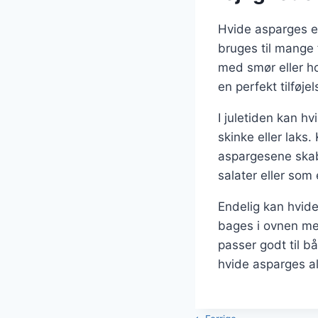
Hvide asparges er
bruges til mange 
med smør eller h
en perfekt tilføje
I juletiden kan h
skinke eller laks
aspargesene skab
salater eller som 
Endelig kan hvide
bages i ovnen med
passer godt til b
hvide asparges alt