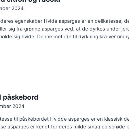
mber 2024
deres egenskaber Hvide asparges er en delikatesse, de
ller sig fra grønne asparges ved, at de dyrkes under jord
 holde sig hvide. Denne metode til dyrkning kræver omhy
l påskebord
ember 2024
esse til påskebordet Hvidde asparges er en klassisk de
se asparges er kendt for deres milde smag og sprøde kon