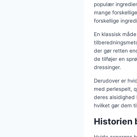
populær ingredien
mange forskellig
forskellige ingred
En klassisk måde 
tilberedningsmet
der gør retten en
de tilføjer en sp
dressinger.
Derudover er hvid
med perlespelt, q
deres alsidighed 
hvilket gør dem t
Historien 