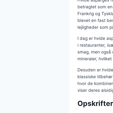
Hvide asparges ha
betragtet som en 
Frankrig og Tyskl
blevet en fast be
lejligheder som 
I dag er hvide as
i restauranter, is
smag, men også d
mineraler, hvilket
Desuden er hvide
klassiske tilbehø
hvor de kombinere
viser deres alsid
Opskrifter