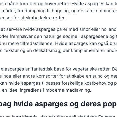
s i både forretter og hovedretter. Hvide asparges kan t
e måder, fra dampning til bagning, og de kan kombiner
ienser for at skabe lækre retter.
at servere hvide asparges på er med smør eller holland
oder fremhæver den naturlige sødme i aspargesene og ti
dnu mere tilfredsstillende. Hvide asparges kan også brug
rød tekstur og en delikat smag, der komplementerer and
e asparges en fantastisk base for vegetariske retter. 
uinoa eller andre kornsorter for at skabe en sund og n
kan hvide asparges tilpasses forskellige kostbehov og 
il en ideel ingrediens i moderne madlavning.
bag hvide asparges og deres popu