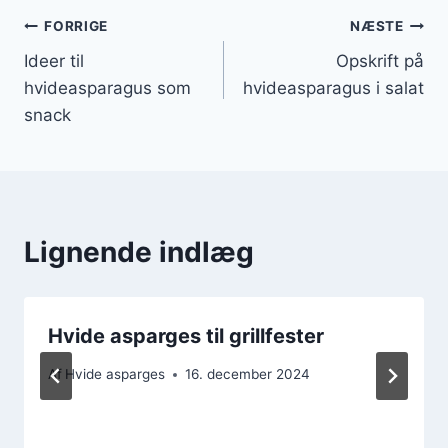
Indlægsnavigation
FORRIGE
NÆSTE
Ideer til
Opskrift på
hvideasparagus som
hvideasparagus i salat
snack
Lignende indlæg
Hvide asparges til grillfester
Af
Hvide asparges
16. december 2024