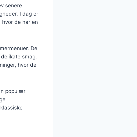
ev senere
gheder. I dag er
 hvor de har en
ommermenuer. De
 delikate smag.
dninger, hvor de
 en populær
ige
 klassiske