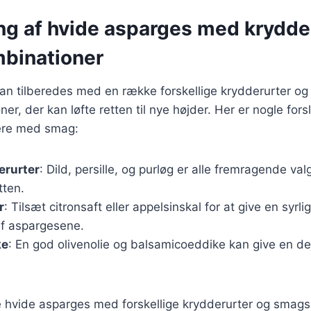
ng af hvide asparges med krydde
binationer
an tilberedes med en række forskellige krydderurter og
r, der kan løfte retten til nye højder. Her er nogle forsl
ere med smag:
erurter
: Dild, persille, og purløg er alle fremragende valg
tten.
r
: Tilsæt citronsaft eller appelsinskal for at give en syrli
f aspargesene.
ke
: En god olivenolie og balsamicoeddike kan give en de
 hvide asparges med forskellige krydderurter og smags