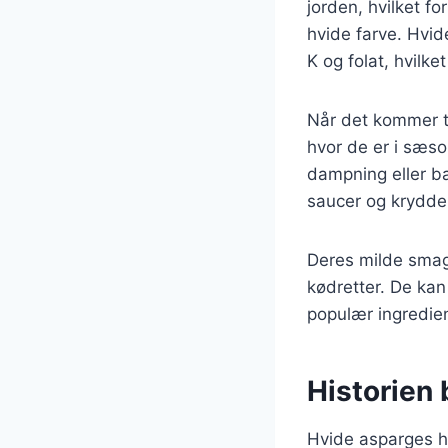
jorden, hvilket fo
hvide farve. Hvid
K og folat, hvilket
Når det kommer ti
hvor de er i sæso
dampning eller b
saucer og krydder
Deres milde smag g
kødretter. De kan 
populær ingredie
Historien
Hvide asparges ha