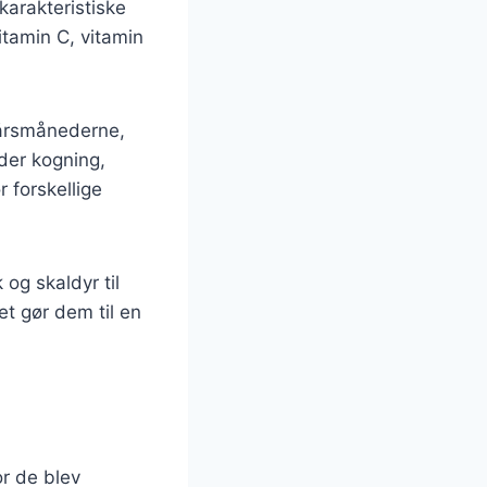
karakteristiske
itamin C, vitamin
orårsmånederne,
der kogning,
 forskellige
 og skaldyr til
et gør dem til en
or de blev