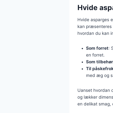
Hvide aspa
Hvide asparges er 
kan præsenteres p
hvordan du kan in
Som forret
: 
en forret.
Som tilbehør
Til påskefro
med æg og s
Uanset hvordan du
og lækker dimensi
en delikat smag,