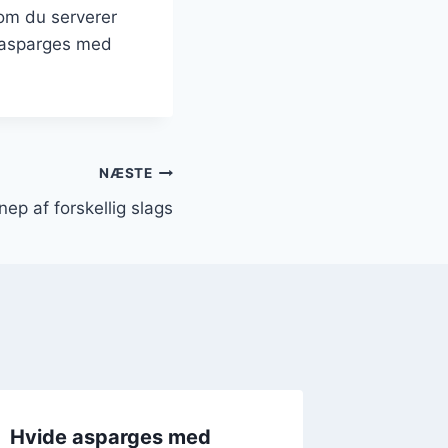
 om du serverer
e asparges med
NÆSTE
p af forskellig slags
Hvide asparges med
Hvide 