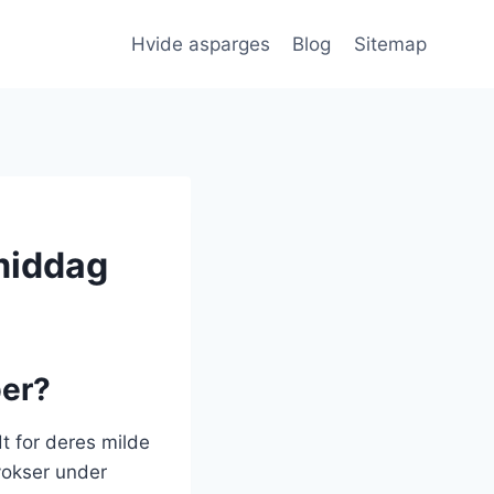
Hvide asparges
Blog
Sitemap
middag
ber?
t for deres milde
vokser under