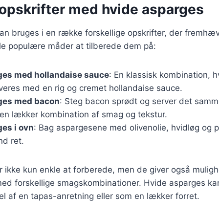
opskrifter med hvide asparges
n bruges i en række forskellige opskrifter, der fremhæ
le populære måder at tilberede dem på:
ges med hollandaise sauce
: En klassisk kombination, 
veres med en rig og cremet hollandaise sauce.
ges med bacon
: Steg bacon sprødt og server det sam
 en lækker kombination af smag og tekstur.
es i ovn
: Bag aspargesene med olivenolie, hvidløg og 
d ret.
er ikke kun enkle at forberede, men de giver også muligh
ed forskellige smagskombinationer. Hvide asparges ka
el af en tapas-anretning eller som en lækker forret.