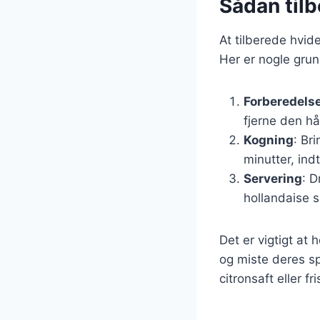
Sådan til
At tilberede hvi
Her er nogle grun
Forberedels
fjerne den hå
Kogning
: Br
minutter, ind
Servering
: 
hollandaise 
Det er vigtigt at
og miste deres sp
citronsaft eller f