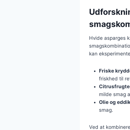
Udforskni
smagskom
Hvide asparges k
smagskombinatione
kan eksperiment
Friske krydd
friskhed til re
Citrusfrugte
milde smag a
Olie og eddi
smag.
Ved at kombinere