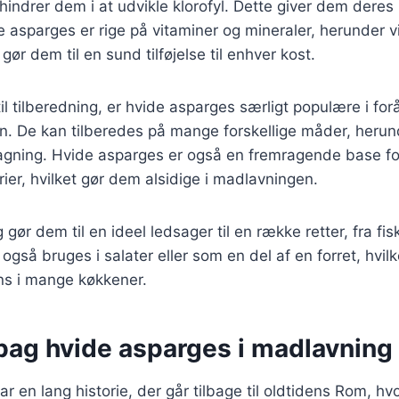
rhindrer dem i at udvikle klorofyl. Dette giver dem deres 
e asparges er rige på vitaminer og mineraler, herunder v
 gør dem til en sund tilføjelse til enhver kost.
l tilberedning, er hvide asparges særligt populære i f
n. De kan tilberedes på mange forskellige måder, herun
agning. Hvide asparges er også en fremragende base for
ier, hvilket gør dem alsidige i madlavningen.
ør dem til en ideel ledsager til en række retter, fra fisk
også bruges i salater eller som en del af en forret, hvilk
ns i mange køkkener.
 bag hvide asparges i madlavning
r en lang historie, der går tilbage til oldtidens Rom, hv