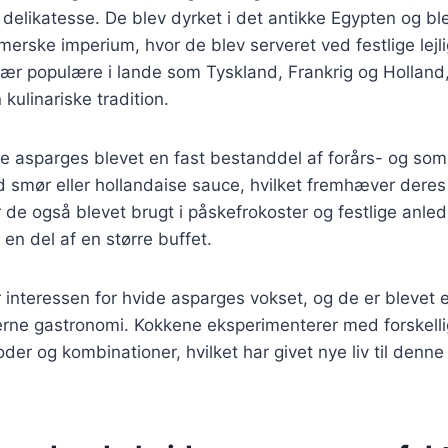
delikatesse. De blev dyrket i det antikke Egypten og bl
merske imperium, hvor de blev serveret ved festlige lejli
ær populære i lande som Tyskland, Frankrig og Holland,
 kulinariske tradition.
de asparges blevet en fast bestanddel af forårs- og s
 smør eller hollandaise sauce, hvilket fremhæver deres
er de også blevet brugt i påskefrokoster og festlige anle
n del af en større buffet.
r interessen for hvide asparges vokset, og de er blevet
erne gastronomi. Kokkene eksperimenterer med forskell
der og kombinationer, hvilket har givet nye liv til denne