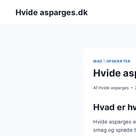
Fortsæt
Hvide asparges.dk
til
indhold
MAD
|
OPSKRIFTER
Hvide as
Af
Hvide asparges
Hvad er h
Hvide asparges er
smag og sprøde te