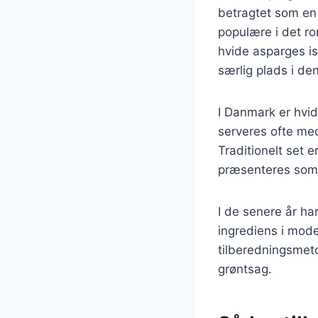
betragtet som en 
populære i det ro
hvide asparges is
særlig plads i den
I Danmark er hvi
serveres ofte med
Traditionelt set 
præsenteres som e
I de senere år ha
ingrediens i mod
tilberedningsmeto
grøntsag.