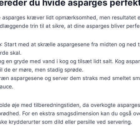
bereder du hvide asparges perfek
de asparges kræver lidt opmærksomhed, men resultatet e
dlæggende trin til at sikre, at dine asparges bliver perf
e
: Start med at skrælle aspargesene fra midten og ned t
rde skal.
ing en gryde med vand i kog og tilsæt lidt salt. Kog aspa
til de er møre, men stadig sprøde.
Dræn aspargesene og server dem straks med smeltet smø
sauce.
 holde øje med tilberedningstiden, da overkogte asparges
rødhed. For en ekstra smagsdimension kan du også overv
riske krydderurter som dild eller persille ved servering.