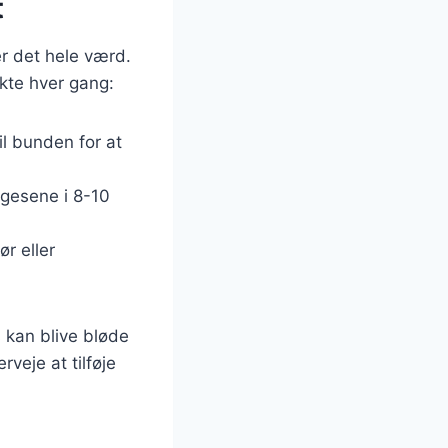
t
r det hele værd.
ekte hver gang:
il bunden for at
rgesene i 8-10
r eller
 kan blive bløde
eje at tilføje