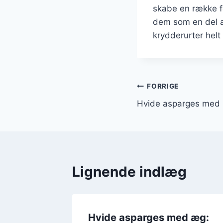
skabe en række fo
dem som en del af
krydderurter helt
Indlægsnavi
FORRIGE
Hvide asparges med r
Lignende indlæg
ed
Hvide asparges med æg: