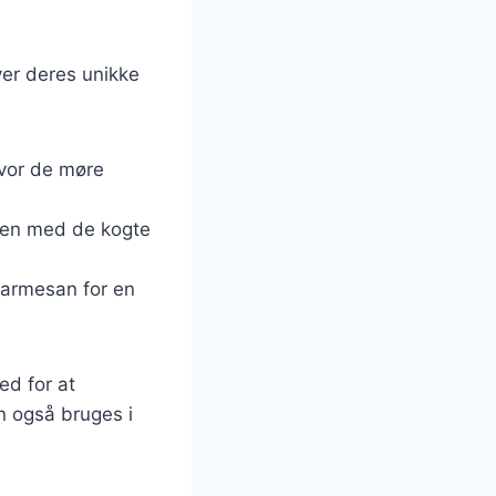
ver deres unikke
hvor de møre
men med de kogte
parmesan for en
ed for at
n også bruges i