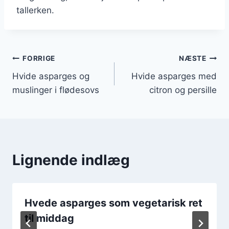
tallerken.
Indlægsnavigation
FORRIGE
NÆSTE
Hvide asparges og
Hvide asparges med
muslinger i flødesovs
citron og persille
Lignende indlæg
Hvede asparges som vegetarisk ret
til middag