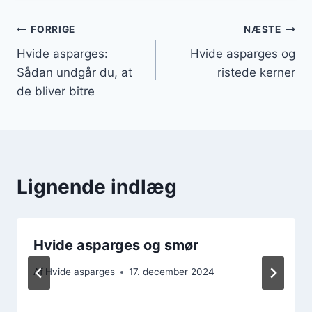
Indlægsnavigation
FORRIGE
NÆSTE
Hvide asparges:
Hvide asparges og
Sådan undgår du, at
ristede kerner
de bliver bitre
Lignende indlæg
Hvide asparges og smør
Af
Hvide asparges
17. december 2024