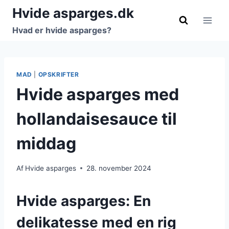
Fortsæt
Hvide asparges.dk
til
Hvad er hvide asparges?
indhold
MAD
|
OPSKRIFTER
Hvide asparges med
hollandaisesauce til
middag
Af
Hvide asparges
28. november 2024
Hvide asparges: En
delikatesse med en rig