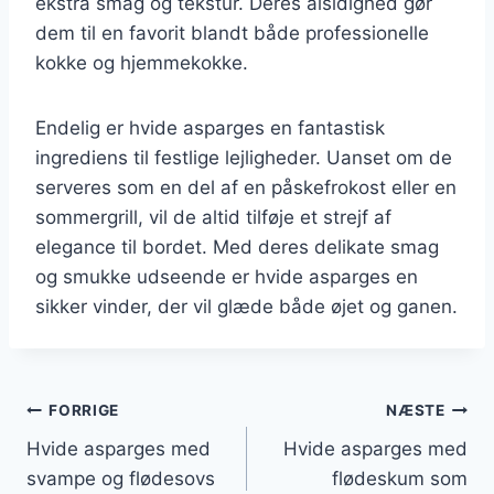
ekstra smag og tekstur. Deres alsidighed gør
dem til en favorit blandt både professionelle
kokke og hjemmekokke.
Endelig er hvide asparges en fantastisk
ingrediens til festlige lejligheder. Uanset om de
serveres som en del af en påskefrokost eller en
sommergrill, vil de altid tilføje et strejf af
elegance til bordet. Med deres delikate smag
og smukke udseende er hvide asparges en
sikker vinder, der vil glæde både øjet og ganen.
Indlægsnavigation
FORRIGE
NÆSTE
Hvide asparges med
Hvide asparges med
svampe og flødesovs
flødeskum som