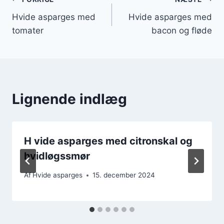
Indlægsnavigation
Hvide asparges med
Hvide asparges med
tomater
bacon og fløde
Lignende indlæg
H vide asparges med citronskal og
hvidløgssmør
Af
Hvide asparges
15. december 2024