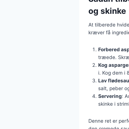
og skinke
At tilberede hvid
kræver få ingredi
Forbered as
træede. Skræl
Kog asparg
i. Kog dem i 
Lav flødesa
salt, peber o
Servering
: A
skinke i stri
Denne ret er perf
den cremede sauc