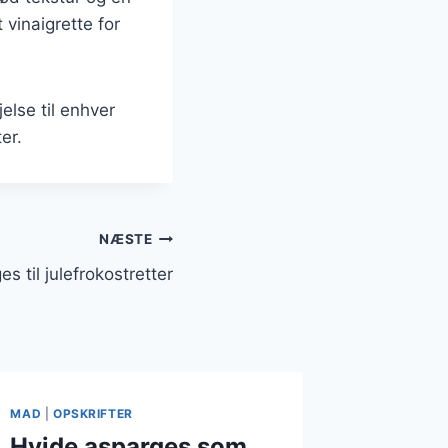
vinaigrette for
else til enhver
er.
NÆSTE
s til julefrokostretter
MAD
|
OPSKRIFTER
Hvide asparges som