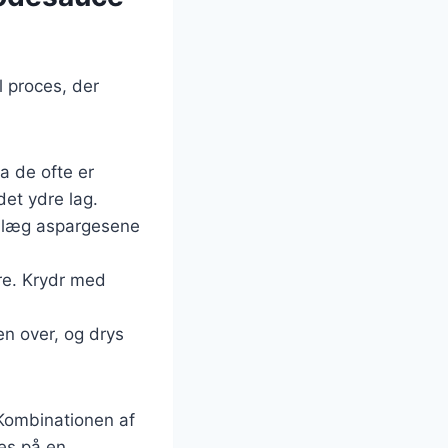
l proces, der
a de ofte er
det ydre lag.
og læg aspargesene
mre. Krydr med
en over, og drys
 Kombinationen af
es på en