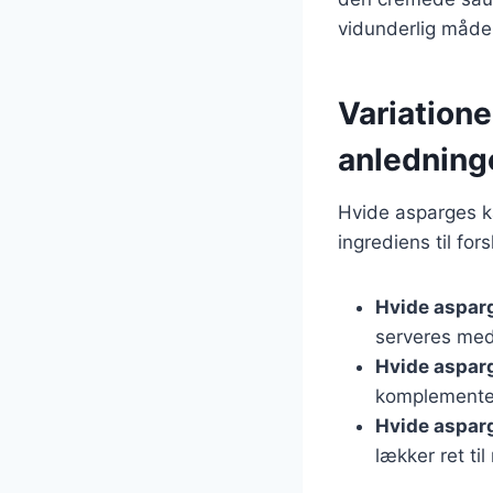
vidunderlig måde
Variatione
anledning
Hvide asparges ka
ingrediens til for
Hvide aspar
serveres med 
Hvide aspar
komplementere
Hvide aspar
lækker ret ti