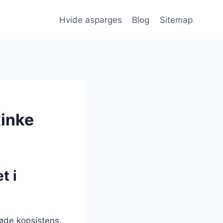
Hvide asparges
Blog
Sitemap
kinke
t i
røde konsistens.