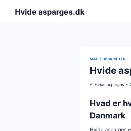
Fortsæt
Hvide asparges.dk
til
indhold
MAD
|
OPSKRIFTER
Hvide as
Af
Hvide asparges
Hvad er hv
Danmark
Hvide asparges er