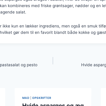
kan kombineres med friske grøntsager, nødder og en let 
agende salat.
 ikke kun en lækker ingrediens, men også en smuk tilføj
 hvilket gør dem til en favorit blandt både kokke og gæst
gation
pastasalat og pesto
Hvide asparge
MAD
|
OPSKRIFTER
Hvide asparges og æg