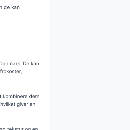
an de kan
i Danmark. De kan
frokoster,
 at kombinere dem
hvilket giver en
rød tekstur og en