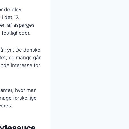
or de blev
i det 17.
gen af asparges
festligheder.
 på Fyn. De danske
itet, og mange går
ende interesse for
menter, hvor man
mage forskellige
veres.
lødesauce