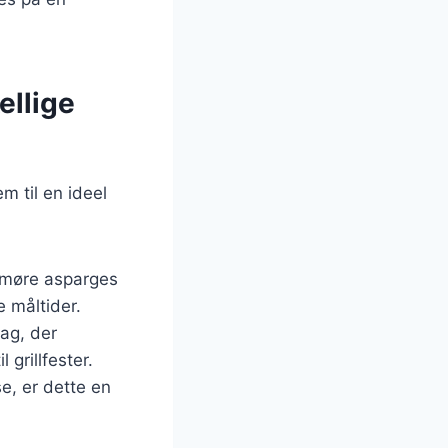
ellige
m til en ideel
e møre asparges
e måltider.
mag, der
grillfester.
e, er dette en