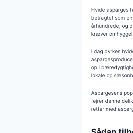
Hvide asparges ha
betragtet som en 
århundrede, og d
kræver omhyggelig
I dag dyrkes hvid
aspargesproducent
op i bæredygtighe
lokale og sæsonb
Aspargesens popul
fejrer denne deli
retter med aspar
Sådan til