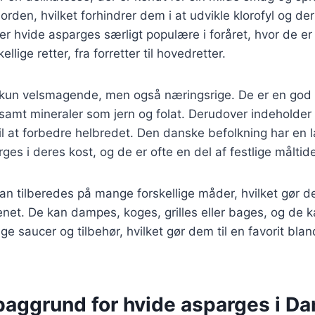
orden, hvilket forhindrer dem i at udvikle klorofyl og d
er hvide asparges særligt populære i foråret, hvor de er
ellige retter, fra forretter til hovedretter.
kun velsmagende, men også næringsrige. De er en god ki
samt mineraler som jern og folat. Derudover indeholder 
il at forbedre helbredet. Den danske befolkning har en la
ges i deres kost, og de er ofte en del af festlige måltide
n tilberedes på mange forskellige måder, hvilket gør dem
enet. De kan dampes, koges, grilles eller bages, og de
ige saucer og tilbehør, hvilket gør dem til en favorit bl
 baggrund for hvide asparges i D