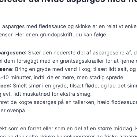
e asparges med flødesauce og skinke er en relativt enke
enser. Her er en grundopskrift, du kan følge:
pargesene
: Skær den nederste del af aspargesene af, d
 dem forsigtigt med en grøntsagsskræller for at fjerne 
esene
: Bring en gryde med vand i kog, tilsæt lidt salt, 
8-10 minutter, indtil de er møre, men stadig sprøde.
ucen
: Smelt smør i en gryde, tilsæt fløde, og lad det si
g evt. lidt muskatnød for ekstra smag.
nret de kogte asparges på en tallerken, hæld flødesauc
mler ovenpå.
ekt som en forret eller som en del af en større middag.
e og den salte skinke komplimenterer de friske asparg