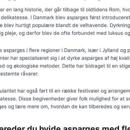
r en lang historie, der går tilbage til oldtidens Rom, hv
delikatesse. I Danmark blev asparges først introduceret 
e blev hurtigt populære blandt de velhavende. Dyrknin
 pleje, og derfor blev de ofte forbundet med luksus og 
e asparges i flere regioner i Danmark, især i Jylland og
er har specialiseret sig i at dyrke asparges af høj kval
d og økologiske metoder. Dette har bidraget til en stig
estemte råvarer.
aritet har også ført til en række festivaler og arrange
katesse. Disse begivenheder giver folk mulighed for at s
ges og lære mere om, hvordan de kan tilberedes og ser
bereder du hvide asparges med f