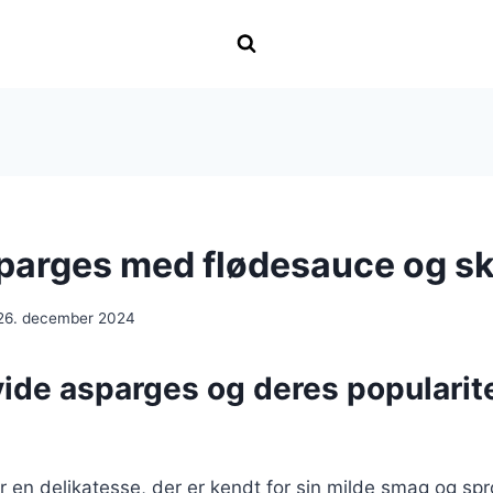
parges med flødesauce og s
26. december 2024
ide asparges og deres popularite
 en delikatesse, der er kendt for sin milde smag og sp