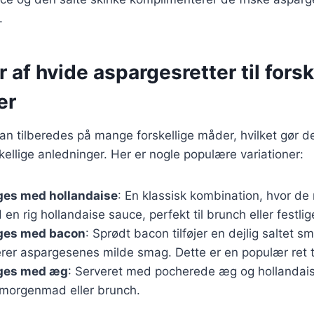
.
r af hvide aspargesretter til forsk
er
n tilberedes på mange forskellige måder, hvilket gør de
skellige anledninger. Her er nogle populære variationer:
ges med hollandaise
: En klassisk kombination, hvor d
en rig hollandaise sauce, perfekt til brunch eller festlig
ges med bacon
: Sprødt bacon tilføjer en dejlig saltet s
r aspargesenes milde smag. Dette er en populær ret til 
ges med æg
: Serveret med pocherede æg og hollandais
l morgenmad eller brunch.