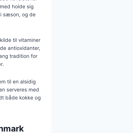
ermed holde sig
 i sæson, og de
lde til vitaminer
de antioxidanter,
ng tradition for
r.
 til en alsidig
 kan serveres med
andt både kokke og
anmark