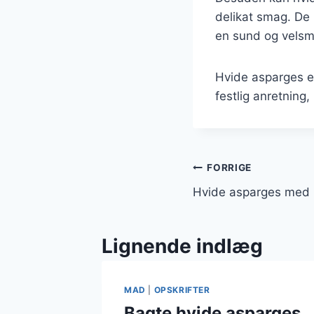
delikat smag. De 
en sund og velsm
Hvide asparges er
festlig anretning,
Indlægsnavi
FORRIGE
Hvide asparges med 
Lignende indlæg
MAD
|
OPSKRIFTER
Bagte hvide asparges