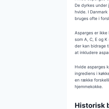
De dyrkes under j
hvide. I Danmark 
bruges ofte i forsk
Asparges er ikke 
som A, C, E og K 
der kan bidrage t
at inkludere aspar
Hvide asparges ka
ingrediens i køkk
en række forskell
hjemmekokke.
Historisk