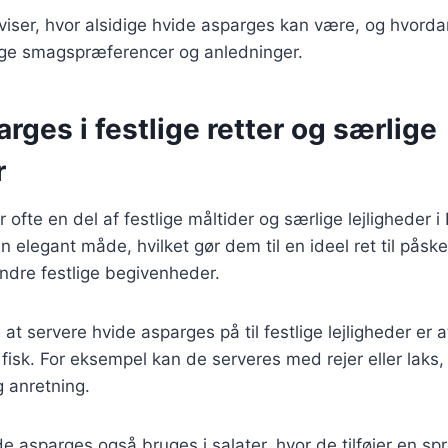
 viser, hvor alsidige hvide asparges kan være, og hvord
lige smagspræferencer og anledninger.
rges i festlige retter og særlige
r
 ofte en del af festlige måltider og særlige lejligheder 
 elegant måde, hvilket gør dem til en ideel ret til påske
andre festlige begivenheder.
t servere hvide asparges på til festlige lejligheder er
fisk. For eksempel kan de serveres med rejer eller laks, 
g anretning.
 asparges også bruges i salater, hvor de tilføjer en sp