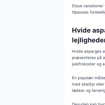
Disse variationer
tilpasses forskel
Hvide aspa
lejlighede
Hvide asparges er
præsenteres på en
julefrokoster og 
En populær måde a
med skaldyr eller 
lækker og farveri
Desuden kan hvide