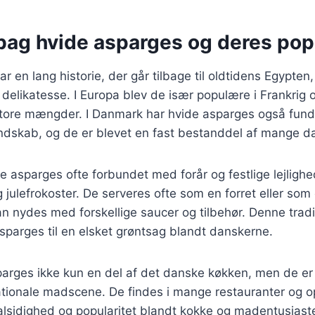
bag hvide asparges og deres popu
r en lang historie, der går tilbage til oldtidens Egypten
delikatesse. I Europa blev de især populære i Frankrig 
 store mængder. I Danmark har hvide asparges også fund
andskab, og de er blevet en fast bestanddel af mange da
e asparges ofte forbundet med forår og festlige lejligh
 julefrokoster. De serveres ofte som en forret eller som 
an nydes med forskellige saucer og tilbehør. Denne tradi
 asparges til en elsket grøntsag blandt danskerne.
parges ikke kun en del af det danske køkken, men de er
ationale madscene. De findes i mange restauranter og ops
lsidighed og popularitet blandt kokke og madentusiaste