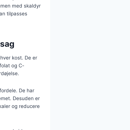
ammen med skaldyr
an tilpasses
tsag
nhver kost. De er
folat og C-
rdøjelse.
fordele. De har
emet. Desuden er
kaler og reducere