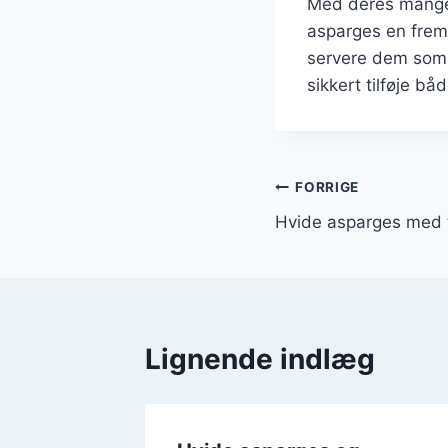
Med deres mange 
asparges en frem
servere dem som e
sikkert tilføje bå
Indlægsnavi
FORRIGE
Hvide asparges med t
Lignende indlæg