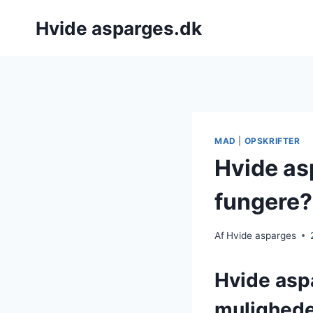
Fortsæt
Hvide asparges.dk
til
indhold
MAD
|
OPSKRIFTER
Hvide as
fungere?
Af
Hvide asparges
Hvide asp
mulighed