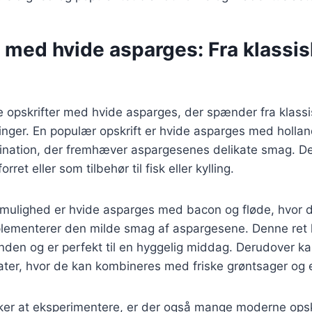
 med hvide asparges: Fra klassisk
ge opskrifter med hvide asparges, der spænder fra klassisk
inger. En populær opskrift er hvide asparges med holla
bination, der fremhæver aspargesenes delikate smag. D
ret eller som tilbehør til fisk eller kylling.
mulighed er hvide asparges med bacon og fløde, hvor 
lementerer den milde smag af aspargesene. Denne ret k
nden og er perfekt til en hyggelig middag. Derudover k
ater, hvor de kan kombineres med friske grøntsager og en
ker at eksperimentere, er der også mange moderne opskr