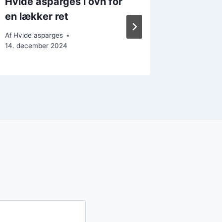
Hvide asparges i ovn for
Hvide a
en lækker ret
frokost
Af
Hvide asparges
Af
Hvide a
14. december 2024
21. decemb