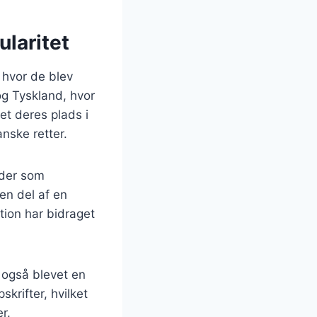
laritet
, hvor de blev
og Tyskland, hvor
et deres plads i
nske retter.
eder som
en del af en
tion har bidraget
 også blevet en
krifter, hvilket
r.