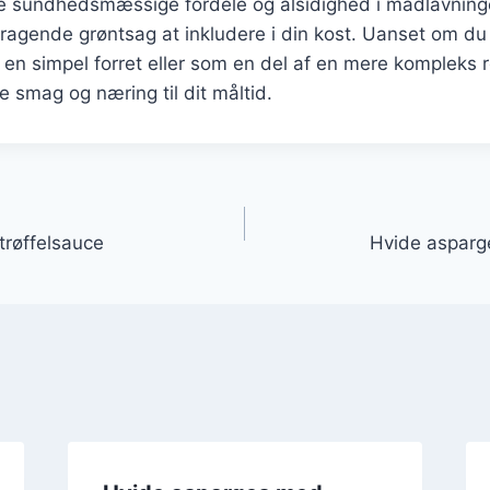
sundhedsmæssige fordele og alsidighed i madlavning
ragende grøntsag at inkludere i din kost. Uanset om du
n simpel forret eller som en del af en mere kompleks ret
de smag og næring til dit måltid.
gation
røffelsauce
Hvide asparge