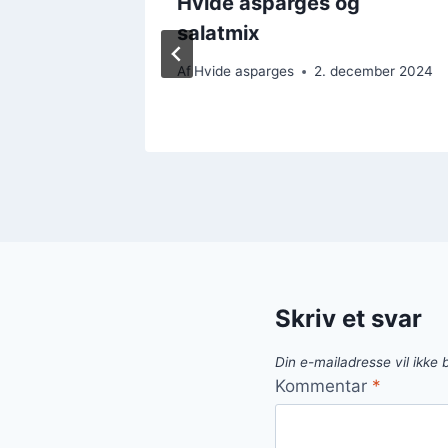
ed
Hvide asparges og
ella
salatmix
Af
Hvide asparges
2. december 2024
Skriv et svar
Din e-mailadresse vil ikke b
Kommentar
*