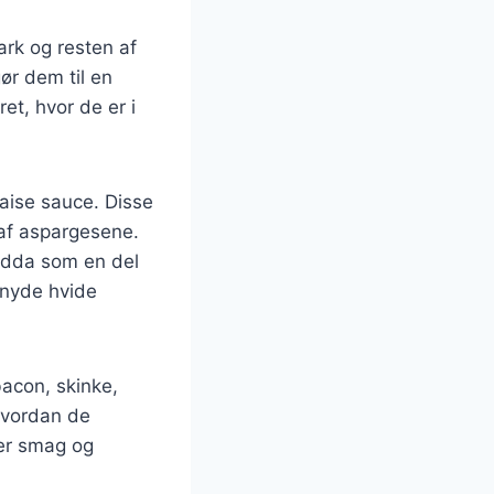
ark og resten af
ør dem til en
et, hvor de er i
aise sauce. Disse
af aspargesene.
endda som en del
 nyde hvide
acon, skinke,
hvordan de
ver smag og