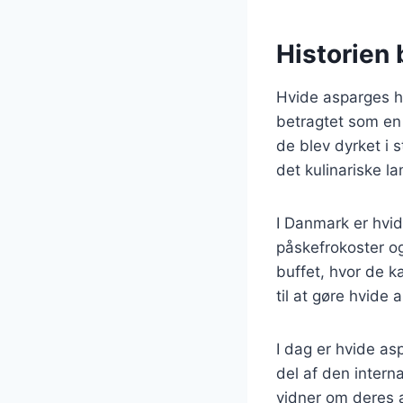
Historien 
Hvide asparges ha
betragtet som en 
de blev dyrket i
det kulinariske l
I Danmark er hvid
påskefrokoster og
buffet, hvor de k
til at gøre hvide
I dag er hvide as
del af den intern
vidner om deres a