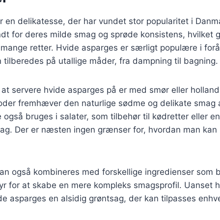
 en delikatesse, der har vundet stor popularitet i Danm
dt for deres milde smag og sprøde konsistens, hvilket g
 mange retter. Hvide asparges er særligt populære i forår
tilberedes på utallige måder, fra dampning til bagning.
at servere hvide asparges på er med smør eller holland
oder fremhæver den naturlige sødme og delikate smag 
også bruges i salater, som tilbehør til kødretter eller 
ddag. Der er næsten ingen grænser for, hvordan man kan
an også kombineres med forskellige ingredienser som b
dyr for at skabe en mere kompleks smagsprofil. Uanset 
ide asparges en alsidig grøntsag, der kan tilpasses enh