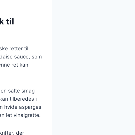
 til
e retter til
ndaise sauce, som
enne ret kan
den salte smag
an tilberedes i
an hvide asparges
 let vinaigrette.
ifter, der