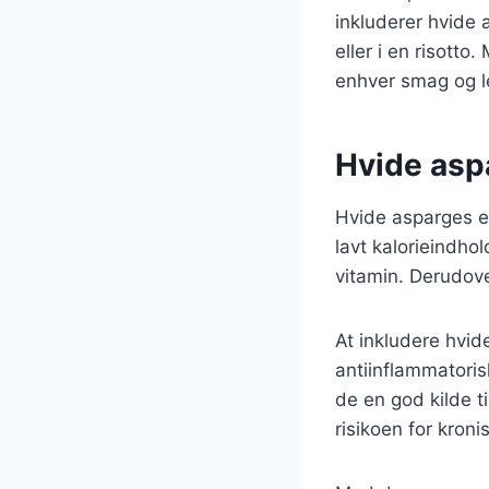
inkluderer hvide
eller i en risott
enhver smag og le
Hvide asp
Hvide asparges er
lavt kalorieindhol
vitamin. Derudove
At inkludere hvi
antiinflammatori
de en god kilde t
risikoen for kro