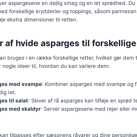
er aspargesene en dejlig smag og en let sprødhed. Du
ed forskellige krydderier og toppings, såsom parmesan
føje ekstra dimensioner til retten.
r af hvide asparges til forskellige
 bruges i en række forskellige retter, hvilket gør dem ti
r nogle ideer til, hvordan du kan variere dem:
rges med svampe
: Kombiner asparges med svampe og f
ig ret.
es til salat
: Skiver af rå asparges kan tilføje en sprød te
ges med skaldyr
: Server aspargesene med rejer eller mu
 kan tilpasses efter sæsonens råvarer og dine personlig