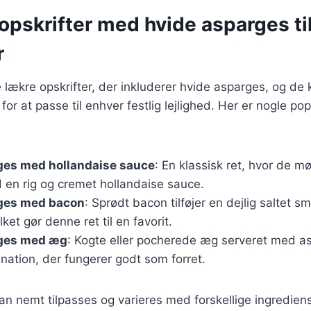
pskrifter med hvide asparges til
r
lækre opskrifter, der inkluderer hvide asparges, og de 
for at passe til enhver festlig lejlighed. Her er nogle po
ges med hollandaise sauce
: En klassisk ret, hvor de m
 en rig og cremet hollandaise sauce.
ges med bacon
: Sprødt bacon tilføjer en dejlig saltet s
ket gør denne ret til en favorit.
ges med æg
: Kogte eller pocherede æg serveret med a
ation, der fungerer godt som forret.
kan nemt tilpasses og varieres med forskellige ingredien