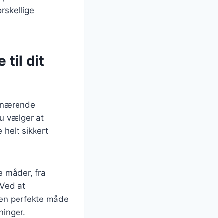
rskellige
 til dit
g nærende
du vælger at
 helt sikkert
e måder, fra
 Ved at
den perfekte måde
ninger.