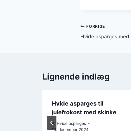
Indlægsnavi
FORRIGE
Hvide asparges med c
Lignende indlæg
ed
Hvide asparges til
og
julefrokost med skinke
Af
Hvide asparges
10. december 2024