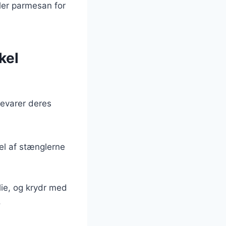
ller parmesan for
kel
bevarer deres
el af stænglerne
ie, og krydr med
.