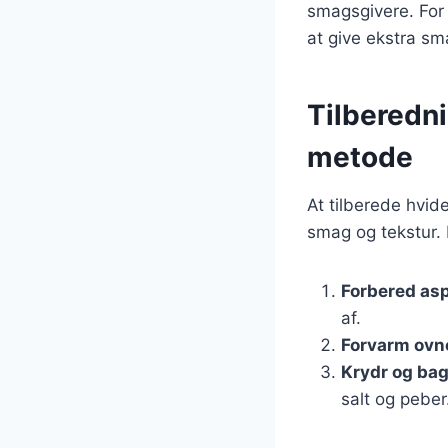
smagsgivere. For 
at give ekstra sma
Tilberedni
metode
At tilberede hvid
smag og tekstur. 
Forbered as
af.
Forvarm ovn
Krydr og ba
salt og peber