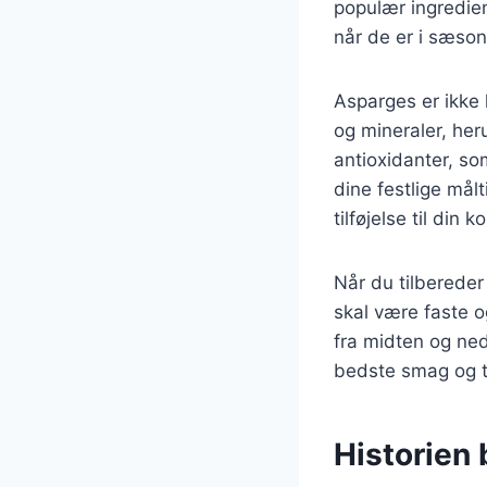
populær ingredien
når de er i sæson
Asparges er ikke 
og mineraler, her
antioxidanter, so
dine festlige må
tilføjelse til din ko
Når du tilbereder
skal være faste o
fra midten og ned
bedste smag og te
Historien