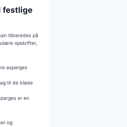
 festlige
kan tilberedes på
pulære opskrifter,
øre asparges
mag til de bløde
sparges er en
ser og