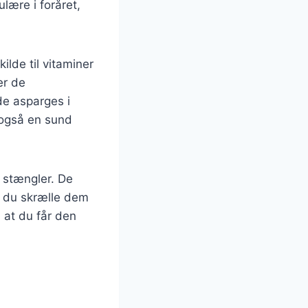
lære i foråret,
lde til vitaminer
er de
de asparges i
 også en sund
e stængler. De
l du skrælle dem
 at du får den