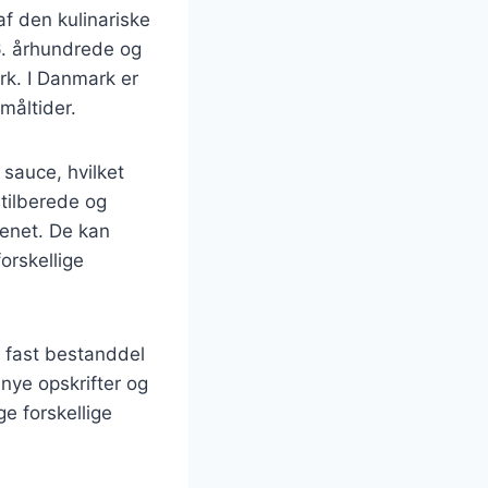
af den kulinariske
16. århundrede og
k. I Danmark er
måltider.
 sauce, hvilket
tilberede og
kenet. De kan
orskellige
n fast bestanddel
nye opskrifter og
e forskellige