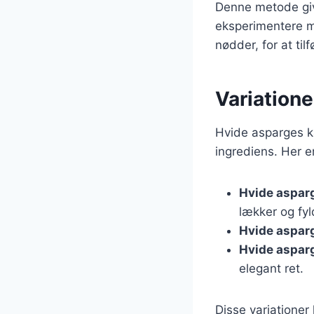
Denne metode giv
eksperimentere m
nødder, for at til
Variatione
Hvide asparges kan
ingrediens. Her e
Hvide aspa
lækker og fyld
Hvide asparg
Hvide aspar
elegant ret.
Disse variationer