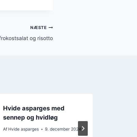
NÆSTE
frokostsalat og risotto
Hvide asparges med
Hvide a
sennep og hvidløg
med la
Af
Hvide asparges
9. december 2024
Af
Hvide a