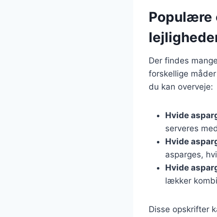
Populære o
lejlighede
Der findes mange 
forskellige måder 
du kan overveje:
Hvide aspar
serveres med
Hvide aspar
asparges, hvil
Hvide aspar
lækker kombin
Disse opskrifter 