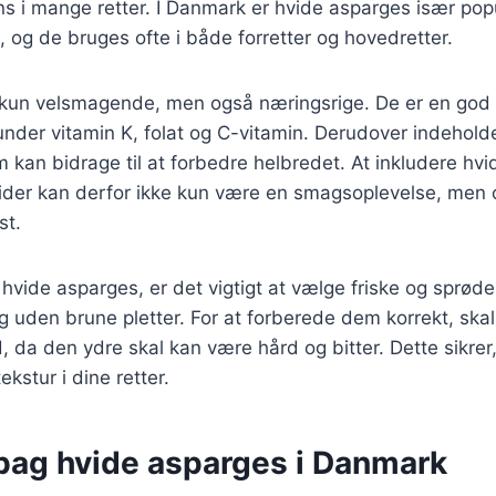
s i mange retter. I Danmark er hvide asparges især popu
, og de bruges ofte i både forretter og hovedretter.
kun velsmagende, men også næringsrige. De er en god ki
under vitamin K, folat og C-vitamin. Derudover indehold
m kan bidrage til at forbedre helbredet. At inkludere hvi
ltider kan derfor ikke kun være en smagsoplevelse, men
st.
 hvide asparges, er det vigtigt at vælge friske og sprød
g uden brune pletter. For at forberede dem korrekt, ska
, da den ydre skal kan være hård og bitter. Dette sikrer,
kstur i dine retter.
 bag hvide asparges i Danmark