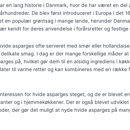
r en lang historie i Danmark, hvor de har været en del 
 århundreder. De blev først introduceret i Europa i det 
et en populær grøntsag i mange lande, herunder Danmar
ær kendt for deres anvendelse i forårsretter og festlige 
 hvide asparges ofte serveret med smør eller hollandaise
elikate smag. I dag er der mange forskellige måder at 
arges på, hvilket gør dem til en alsidig ingrediens i køk
salater til varme retter og kan kombineres med en række f
 interessen for hvide asparges steget, og de er blevet e
nter og i hjemmekøkkener. Der er også blevet udviklet 
der, der gør det muligt at nyde hvide asparges på mang