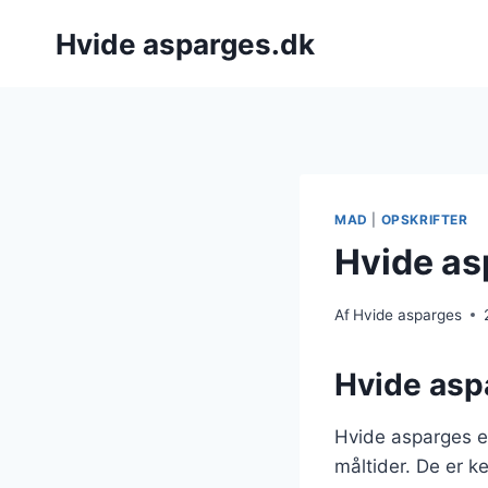
Fortsæt
Hvide asparges.dk
til
indhold
MAD
|
OPSKRIFTER
Hvide asp
Af
Hvide asparges
Hvide aspa
Hvide asparges er
måltider. De er k