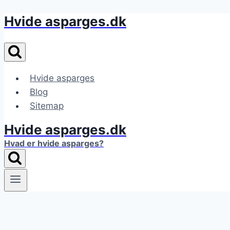
Hvide asparges.dk
Fortsæt
til
indhold
Hvide asparges
Blog
Sitemap
Hvide asparges.dk
Hvad er hvide asparges?