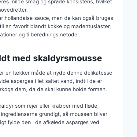
eres milde smag og sprøde konsistens, hvilket
hovedretter.
ler hollandaise sauce, men de kan også bruges
til en favorit blandt kokke og madentusiaster,
tioner og tilberedningsmetoder.
yldt med skaldyrsmousse
 er en lækker måde at nyde denne delikatesse
ide asparges i let saltet vand, indtil de er
verkoge dem, da de skal kunne holde formen.
aldyr som rejer eller krabber med fløde,
de ingredienserne grundigt, så moussen bliver
tigt fylde den i de afkølede asparges ved