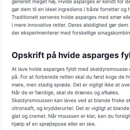
generelt meget høj. Hvide asparges er kendt for d
gør dem til en ideel ingrediens i både forretter og 
Traditionelt serveres hvide asparges med smør el
i mere innovative retter. Deres alsidighed gør dem 
der eksperimenterer med forskellige smagskombina
Opskrift på hvide asparges f
At lave hvide asparges fyldt med skaldyrsmousse
på. For at forberede retten skal du først koge de hv
møre, men stadig sprøde. Det er vigtigt ikke at o
Når de er færdige, skal de drænes og afkøles.
Skaldyrsmoussen kan laves ved at blande friske sk
citronsaft, og krydderurter. Det er vigtigt at blan
glat og cremet. Når moussen er klar, kan du forsig
hjælp af en sprøjtepose eller en ske.