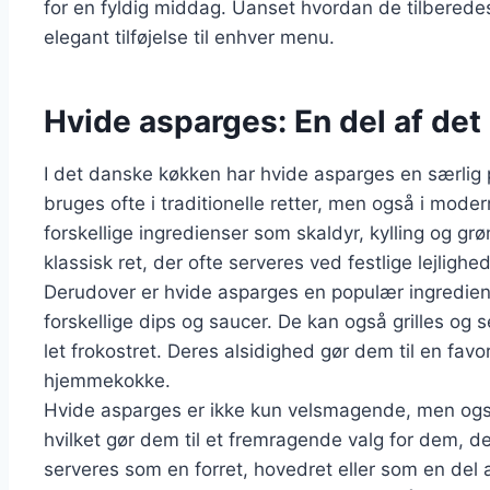
for en fyldig middag. Uanset hvordan de tilberedes
elegant tilføjelse til enhver menu.
Hvide asparges: En del af de
I det danske køkken har hvide asparges en særlig p
bruges ofte i traditionelle retter, men også i mo
forskellige ingredienser som skaldyr, kylling og g
klassisk ret, der ofte serveres ved festlige lejlighed
Derudover er hvide asparges en populær ingrediens
forskellige dips og saucer. De kan også grilles og 
let frokostret. Deres alsidighed gør dem til en fav
hjemmekokke.
Hvide asparges er ikke kun velsmagende, men også
hvilket gør dem til et fremragende valg for dem, d
serveres som en forret, hovedret eller som en del a