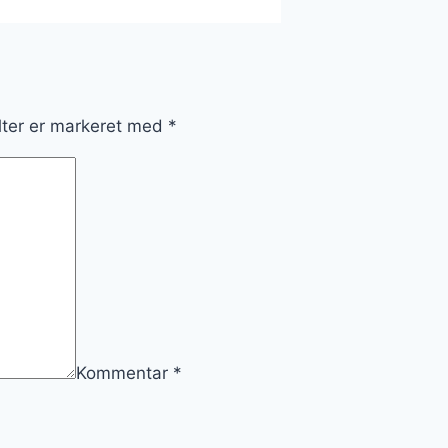
lter er markeret med
*
Kommentar
*